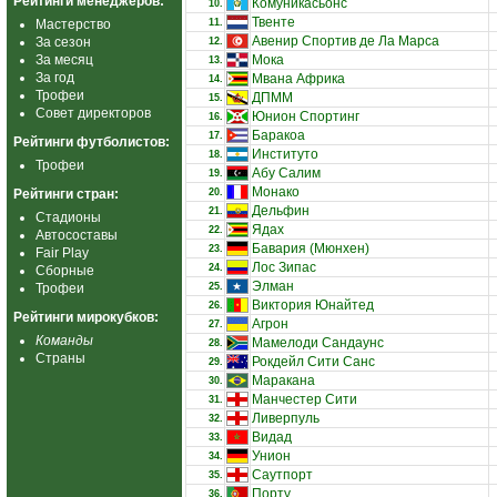
Рейтинги менеджеров:
Комуникасьонс
10.
Твенте
Мастерство
11.
Авенир Спортив де Ла Марса
За сезон
12.
За месяц
Мока
13.
За год
Мвана Африка
14.
Трофеи
ДПММ
15.
Совет директоров
Юнион Спортинг
16.
Баракоа
17.
Рейтинги футболистов:
Институто
18.
Трофеи
Абу Салим
19.
Монако
Рейтинги стран:
20.
Дельфин
21.
Стадионы
Ядах
22.
Автосоставы
Бавария (Мюнхен)
23.
Fair Play
Лос Зипас
24.
Сборные
Элман
Трофеи
25.
Виктория Юнайтед
26.
Рейтинги мирокубков:
Агрон
27.
Команды
Мамелоди Сандаунс
28.
Страны
Рокдейл Сити Санс
29.
Маракана
30.
Манчестер Сити
31.
Ливерпуль
32.
Видад
33.
Унион
34.
Саутпорт
35.
Порту
36.