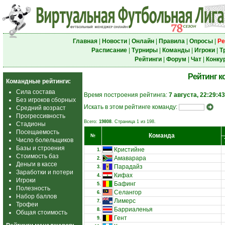
Главная
|
Новости
|
Онлайн
|
Правила
|
Опросы
|
Ре
Расписание
|
Турниры
|
Команды
|
Игроки
|
Т
Рейтинги
|
Форум
|
Чат
|
Конку
Рейтинг к
Командные рейтинги:
Сила состава
Время построения рейтинга:
7 августа, 22:29:43
Без игроков сборных
Искать в этом рейтинге команду:
Средний возраст
Прогрессивность
Всего:
19808
. Страница 1 из 198.
Стадионы
Посещаемость
Команда
№
Число болельщиков
Базы и строения
Кристийне
1.
Стоимость баз
Амаварара
2.
Деньги в кассе
Парадайз
3.
Заработки и потери
Кифах
4.
Игроки
Бафинг
5.
Полезность
Селангор
6.
Набор баллов
Лимерс
7.
Трофеи
Барриаленья
8.
Общая стоимость
Гент
9.