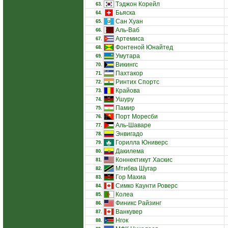
Тэджон Корейл
63.
Бьяска
64.
Сан Хуан
65.
Аль-Ваб
66.
Артемиса
67.
Фонтеной Юнайтед
68.
Умутара
69.
Викингс
70.
Пахтакор
71.
Ринтих Спортс
72.
Крайова
73.
Ушуру
74.
Памир
75.
Порт Моресби
76.
Аль-Шаваре
77.
Энвигадо
78.
Горилла Юниверс
79.
Дакилема
80.
Коннектикут Хаскис
81.
Мтибва Шугар
82.
Гор Махиа
83.
Симко Каунти Роверс
84.
Колеа
85.
Финикс Райзинг
86.
Ванкувер
87.
Нгок
88.