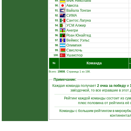
МФК Николаев
89.
Ависпа
90.
Вайала Тонган
91.
СИМА
92.
Сантос Лагуна
93.
УСМ Алжир
94.
Анегри
95.
Роан Юнайтед
96.
Веймос Уэльс
97.
Олимпия
98.
Свислочь
99.
Ушакспор
100.
Команда
№
Всего:
19808
. Страница 1 из 198.
Примечание:
Каждая команда получает
2 очка за победу
и
звёздочкой, то все игравшие в это
Рейтинг каждой команды состоит из су
плюс половина от рейтинга её 
Команды с большим рейтингом в мирокубк
континентал