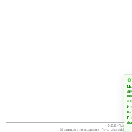
Мы
др
на
за
Ис
вы
По
фа
© 2026 vfliga.org
Обратиться в тех.поддержку
- Почта:
alkarpuk@gmai