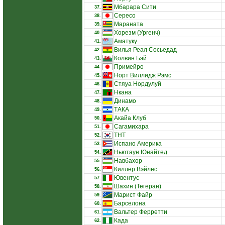
Мбарара Сити
37.
Сересо
38.
Мараната
39.
Хорезм (Ургенч)
40.
Аматуку
41.
Вилья Реал Сосьедад
42.
Колвин Бэй
43.
Примейро
44.
Норт Виллидж Рэмс
45.
Стяуа Нордулуй
46.
Нкана
47.
Динамо
48.
ТАКА
49.
Акайа Клуб
50.
Сагамихара
51.
ТНТ
52.
Испано Америка
53.
Ньютаун Юнайтед
54.
Навбахор
55.
Киллер Вэйлес
56.
Ювентус
57.
Шахин (Тегеран)
58.
Марист Файр
59.
Барселона
60.
Вальтер Ферретти
61.
Када
62.