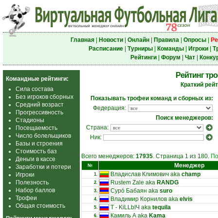
Главная
|
Новости
|
Онлайн
|
Правила
|
Опросы
|
Ре
Расписание
|
Турниры
|
Команды
|
Игроки
|
Т
Рейтинги
|
Форум
|
Чат
|
Конку
Рейтинг тр
Командные рейтинги:
Краткий рейт
Сила состава
Без игроков сборных
Показывать трофеи команд и сборных из:
Средний возраст
Федерация:
Прогрессивность
Поиск менеджеров:
Стадионы
Страна:
Посещаемость
Число болельщиков
Ник:
Базы и строения
Стоимость баз
Всего менеджеров:
17935
. Страница 1 из 180.
По
Деньги в кассе
Менеджер
№
Заработки и потери
Владислав Климович aka
champ
Игроки
1.
Полезность
Rustem Zale aka
RANDG
2.
Набор баллов
Сурó Бабаян aka
suro
3.
Трофеи
Владимир Корнилов aka
elvis
4.
Общая стоимость
T - KiLLbIЧ aka
tequila
5.
Камиль А aka
Kama
6.