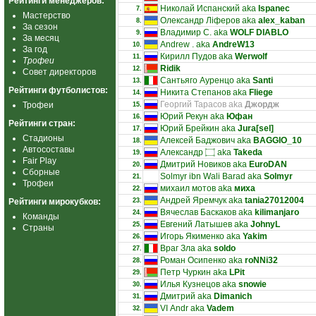
Рейтинги менеджеров:
Николай Испанский aka
Ispanec
7.
Мастерство
Олександр Ліферов aka
alex_kaban
8.
За сезон
Владимир С. aka
WOLF DIABLO
9.
За месяц
Andrew . aka
AndreW13
10.
За год
Кирилл Пудов aka
Werwolf
11.
Трофеи
Ridik
12.
Совет директоров
Сантьяго Ауренцо aka
Santi
13.
Рейтинги футболистов:
Никита Степанов aka
Fliege
14.
Георгий Тарасов aka
Джордж
Трофеи
15.
Юрий Рекун aka
Юфан
16.
Рейтинги стран:
Юрий Брейкин aka
Jura[sel]
17.
Стадионы
Алексей Баджович aka
BAGGIO_10
18.
Автосоставы
Александр ۝ aka
Takeda
19.
Fair Play
Дмитрий Новиков aka
EuroDAN
20.
Сборные
Solmyr ibn Wali Barad aka
Solmyr
21.
Трофеи
михаил мотов aka
миха
22.
Андрей Яремчук aka
tania27012004
Рейтинги мирокубков:
23.
Вячеслав Баскаков aka
kilimanjaro
24.
Команды
Евгений Латышев aka
JohnyL
25.
Страны
Игорь Якименко aka
Yakim
26.
Враг Зла aka
soldo
27.
Роман Осипенко aka
roNNi32
28.
Петр Чуркин aka
LPit
29.
Илья Кузнецов aka
snowie
30.
Дмитрий aka
Dimanich
31.
VI Аndr aka
Vadem
32.