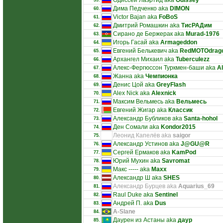
Одиссей Лаэртид aka
Odissey
59.
Дима Педченко aka
DIMON
60.
Victor Bajan aka
FoBoS
61.
Дмитрий Ромашкин aka
ТисРАДим
62.
Сирано де Бержерак aka
Murad-1976
63.
Игорь Гасай aka
Armageddon
64.
Евгений Белькевич aka
RedMOTOdrag
65.
Архангел Михаил aka
Tuberculezz
66.
Алекс-Фергюссон Туркмен-баши aka
A
67.
Жанна aka
Чемпионка
68.
Денис Цой aka
GreyFlash
69.
Alex Nick aka
Alexnick
70.
Максим Вельмесь aka
Вельмесь
71.
Евгений Жигар aka
Классик
72.
Александр Бубликов aka
Santa-hohol
73.
Ден Сомали aka
Kondor2015
74.
Леонид Капелёв aka
saigor
75.
Александр Устинов aka
J@GU@R
76.
Сергей Ермаков aka
KamPod
77.
Юрий Мухин aka
Savromat
78.
Макс ----- aka
Maxx
79.
Александр Ш aka
SHES
80.
Александр Бурцев aka
Aquarius_69
81.
Raul Duke aka
Sentinel
82.
Андрей П. aka
Dus
83.
A-Slane
84.
Даурен из Астаны aka
даур
85.