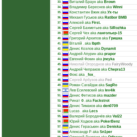
Виталий Браун aka
Brown
33.
Владимир Береснев aka
Winni
34.
Константин Вжик aka
Ух-ты
35.
Михаил Гуськов aka
Ratibor BMB
36.
Алексей aka
First.
37.
Сергей Бахметьев aka
SiRozhka
38.
Сергей Чех aka
лангольер-15
39.
Григорий Архипов aka
Гришка
40.
Віталій . aka
lbpth
41.
Денис Козлов aka
Dynamit
42.
Андрей Апурин aka
prapor
43.
Евгений Фокин aka
jneyka
44.
Николай Огороднов aka
FairyWoody
45.
Андрей Чепраков aka
Chepra13
46.
Фокс aka
_fox_
47.
Сергей Арбузов aka
Fed
48.
Роман Сагайдак aka
SagRo
49.
Лев Есилевский aka
lev4ik
50.
Денис Фетисов aka
mazder
51.
Ринат Ф. aka
Fackstrot
52.
Денис Тимаков aka
den0709
53.
Lucas . aka
Lecs
54.
Валерий Бородачёв aka
Val22
55.
Юрий Ходков aka
PokerBenz
56.
Денис Гераськин aka
Deniska
57.
Александр Р. aka
Sn1per
58.