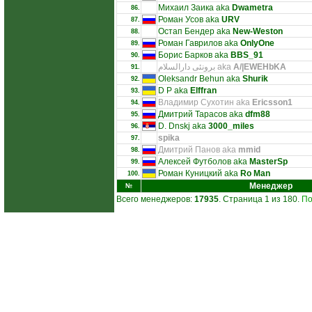
Михаил Заика aka
Dwametra
86.
Роман Усов aka
URV
87.
Остап Бендер aka
New-Weston
88.
Роман Гаврилов aka
OnlyOne
89.
Борис Барков aka
BBS_91
90.
برونئی دارالسلام aka
A/|EWEHbKA
91.
Oleksandr Behun aka
Shurik
92.
D P aka
Elffran
93.
Владимир Сухотин aka
Ericsson1
94.
Дмитрий Тарасов aka
dfm88
95.
D. Dnskj aka
3000_miles
96.
spika
97.
Дмитрий Панов aka
mmid
98.
Алексей Футболов aka
MasterSp
99.
Роман Куницкий aka
Ro Man
100.
Менеджер
№
Всего менеджеров:
17935
. Страница 1 из 180.
По