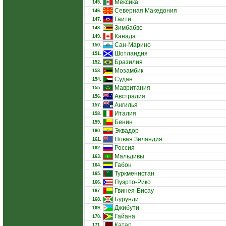
Мексика
145.
Северная Македония
146.
Гаити
147.
Зимбабве
148.
Канада
149.
Сан-Марино
150.
Шотландия
151.
Бразилия
152.
Мозамбик
153.
Судан
154.
Мавритания
155.
Австралия
156.
Ангилья
157.
Италия
158.
Бенин
159.
Эквадор
160.
Новая Зеландия
161.
Россия
162.
Мальдивы
163.
Габон
164.
Туркменистан
165.
Пуэрто-Рико
166.
Гвинея-Бисау
167.
Бурунди
168.
Джибути
169.
Гайана
170.
Катар
171.