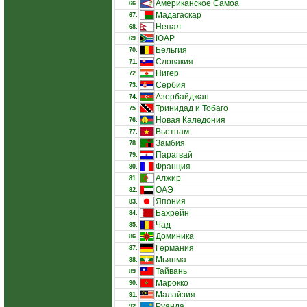
Американское Самоа
66.
Мадагаскар
67.
Непал
68.
ЮАР
69.
Бельгия
70.
Словакия
71.
Нигер
72.
Сербия
73.
Азербайджан
74.
Тринидад и Тобаго
75.
Новая Каледония
76.
Вьетнам
77.
Замбия
78.
Парагвай
79.
Франция
80.
Алжир
81.
ОАЭ
82.
Япония
83.
Бахрейн
84.
Чад
85.
Доминика
86.
Германия
87.
Мьянма
88.
Тайвань
89.
Марокко
90.
Малайзия
91.
Руанда
92.