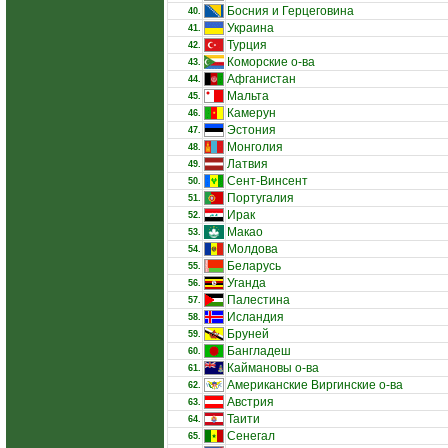
Босния и Герцеговина
40.
Украина
41.
Турция
42.
Коморские о-ва
43.
Афганистан
44.
Мальта
45.
Камерун
46.
Эстония
47.
Монголия
48.
Латвия
49.
Сент-Винсент
50.
Португалия
51.
Ирак
52.
Макао
53.
Молдова
54.
Беларусь
55.
Уганда
56.
Палестина
57.
Исландия
58.
Бруней
59.
Бангладеш
60.
Каймановы о-ва
61.
Американские Виргинские о-ва
62.
Австрия
63.
Таити
64.
Сенегал
65.