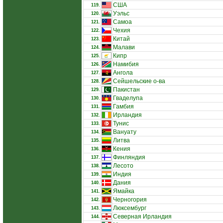
США
119.
Уэльс
120.
Самоа
121.
Чехия
122.
Китай
123.
Малави
124.
Кипр
125.
Намибия
126.
Ангола
127.
Сейшельские о-ва
128.
Пакистан
129.
Гваделупа
130.
Гамбия
131.
Ирландия
132.
Тунис
133.
Вануату
134.
Литва
135.
Кения
136.
Финляндия
137.
Лесото
138.
Индия
139.
Дания
140.
Ямайка
141.
Черногория
142.
Люксембург
143.
Северная Ирландия
144.