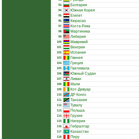
Болгария
93.
Южная Корея
94.
Египет
95.
Кюрасао
96.
Коста-Рика
97.
Мартиника
98.
Либерия
99.
Маврикий
100.
Венгрия
101.
Испания
102.
Гвинея
103.
Греция
104.
Гватемала
105.
Южный Судан
106.
Ливан
107.
Мали
108.
Кот-Дивуар
109.
ДР Конго
110.
Танзания
111.
Тувалу
112.
Польша
113.
Грузия
114.
Нигерия
115.
Гибралтар
116.
Казахстан
117.
Перу
118.