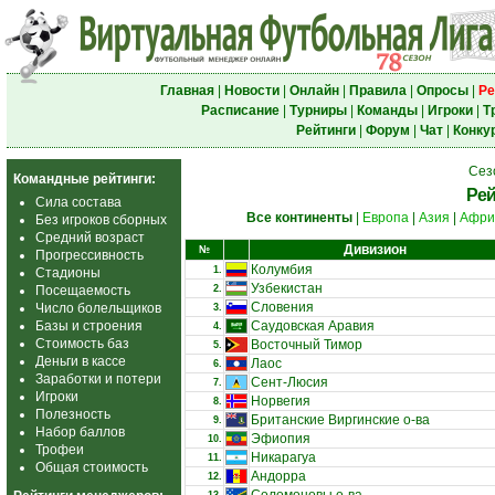
Главная
|
Новости
|
Онлайн
|
Правила
|
Опросы
|
Ре
Расписание
|
Турниры
|
Команды
|
Игроки
|
Т
Рейтинги
|
Форум
|
Чат
|
Конку
Сез
Командные рейтинги:
Рей
Сила состава
Все континенты
|
Европа
|
Азия
|
Афри
Без игроков сборных
Средний возраст
Дивизион
№
Прогрессивность
Колумбия
1.
Стадионы
Узбекистан
Посещаемость
2.
Словения
Число болельщиков
3.
Базы и строения
Саудовская Аравия
4.
Стоимость баз
Восточный Тимор
5.
Деньги в кассе
Лаос
6.
Заработки и потери
Сент-Люсия
7.
Игроки
Норвегия
8.
Полезность
Британские Виргинские о-ва
9.
Набор баллов
Эфиопия
10.
Трофеи
Никарагуа
11.
Общая стоимость
Андорра
12.