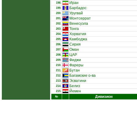
Иран
198.
Барбадос
199.
Уругвай
200.
Монтсеррат
201.
Венесуэла
202.
Тонга
203.
Хорватия
204.
Камбоджа
205.
Сирия
206.
Оман
207.
ЦАР
208.
Фиджи
209.
Фареры
210.
Бутан
211.
Багамские о-ва
212.
Эсватини
213.
Белиз
214.
Йемен
215.
Дивизион
№