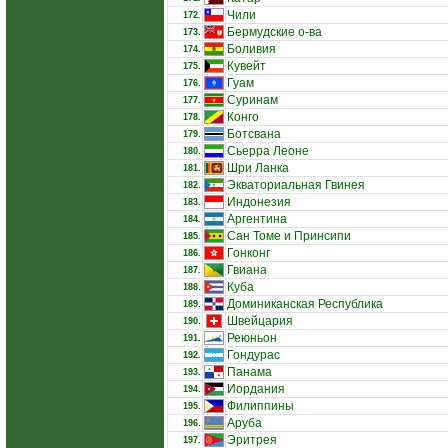
Чили
172.
Бермудские о-ва
173.
Боливия
174.
Кувейт
175.
Гуам
176.
Суринам
177.
Конго
178.
Ботсвана
179.
Сьерра Леоне
180.
Шри Ланка
181.
Экваториальная Гвинея
182.
Индонезия
183.
Аргентина
184.
Сан Томе и Принсипи
185.
Гонконг
186.
Гвиана
187.
Куба
188.
Доминиканская Республика
189.
Швейцария
190.
Реюньон
191.
Гондурас
192.
Панама
193.
Иордания
194.
Филиппины
195.
Аруба
196.
Эритрея
197.