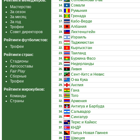
Соломоновы о-ва
Рейтинги менеджеров:
13.
Сомали
14.
Мастерство
Румыния
15.
За сезон
Гренада
16.
За месяц
Кабо-Верде
За год
17.
Албания
Трофеи
18.
Совет директоров
Лихтенштейн
19.
Израиль
20.
Рейтинги футболистов:
Таджикистан
21.
Трофеи
Кыргызстан
22.
Таиланд
23.
Рейтинги стран:
Буркина Фасо
24.
Стадионы
Нидерланды
25.
Автосоставы
Ливия
26.
Fair Play
Сент-Китс и Невис
27.
Сборные
О-ва Кука
28.
Трофеи
Англия
29.
Рейтинги мирокубков:
Гана
30.
Того
Команды
31.
Страны
Армения
32.
Антигуа и Барбуда
33.
Сальвадор
34.
Сингапур
35.
Теркс и Кайкос
36.
КНДР
37.
Папуа Новая Гвинея
38.
Швеция
39.