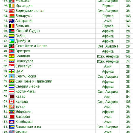
Сев. Америка
148
Мексика
39.
Европа
38
Ирландия
40.
Сев. Америка
38
Бермудские о-ва
41.
Европа
148
Беларусь
42.
Азия
148
Австралия
43.
Европа
74
Бельгия
44.
Африка
28
Южный Судан
45.
Африка
28
Габон
46.
Африка
28
Джибути
47.
Сев. Америка
28
Сент-Китс и Невис
48.
Африка
28
Эритрея
49.
Южн. Америка
148
Боливия
50.
Южн. Америка
74
Венесуэла
51.
Азия
38
Сингапур
52.
Африка
28
ЦАР
53.
Сев. Америка
38
Сент-Люсия
54.
Африка
38
Сан Томе и Принсипи
55.
Африка
38
Сьерра Леоне
56.
Сев. Америка
54
Коста-Рика
57.
Азия
54
Катар
58.
Сев. Америка
106
Канада
59.
Азия
28
Бутан
60.
Африка
38
Эфиопия
61.
Азия
38
Бахрейн
62.
Азия
38
Камбоджа
63.
Сев. Америка
38
Багамские о-ва
64.
Азия
38
Фиджи
65.