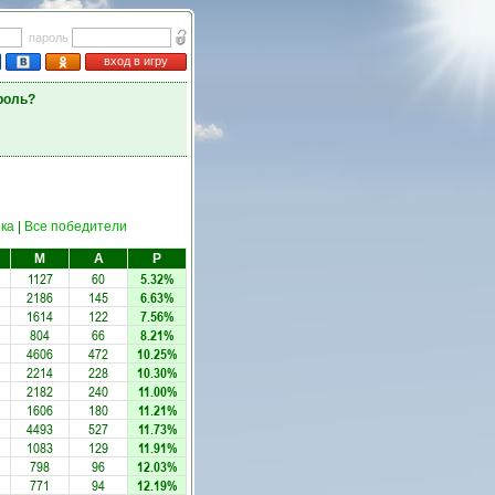
пароль
вход в игру
роль?
ка
|
Все победители
М
А
Р
1127
60
5.32%
2186
145
6.63%
1614
122
7.56%
804
66
8.21%
4606
472
10.25%
2214
228
10.30%
2182
240
11.00%
1606
180
11.21%
4493
527
11.73%
1083
129
11.91%
798
96
12.03%
771
94
12.19%