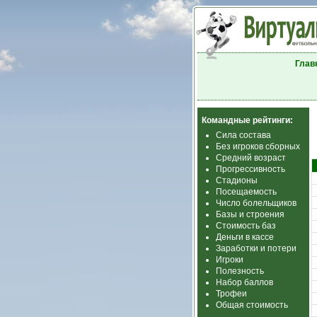
Глав
Командные рейтинги:
Сила состава
Без игроков сборных
Средний возраст
Прогрессивность
Стадионы
Посещаемость
Число болельщиков
Базы и строения
Стоимость баз
Деньги в кассе
Заработки и потери
Игроки
Полезность
Набор баллов
Трофеи
Общая стоимость