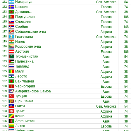
Сев. Америка
54
Никарагуа
171.
Европа
74
Швеция
172.
Сев. Америка
38
Доминика
173.
Европа
106
Португалия
174.
Европа
74
Словакия
175.
Европа
148
Сербия
176.
Африка
38
Сейшельские о-ва
177.
Сев. Америка
74
Гватемала
178.
Африка
38
Нигер
179.
Африка
38
Коморские о-ва
180.
Европа
106
Австрия
181.
Азия
54
Туркменистан
182.
Азия
28
Палестина
183.
Азия
74
Таиланд
184.
Африка
38
Мали
185.
Африка
28
Лесото
186.
Азия
38
Бангладеш
187.
Европа
54
Черногория
188.
Азия
38
Американское Самоа
189.
Европа
74
Турция
190.
Азия
38
Шри Ланка
191.
Сев. Америка
54
Гаити
192.
Африка
74
Тунис
193.
Африка
38
Конго
194.
Азия
38
Афганистан
195.
Европа
74
Литва
196.