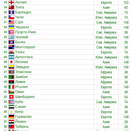
Европа
152
Англия
13.
Азия
40
Тонга
14.
Сев. Америка
74
Барбадос
15.
Южн. Америка
74
Чили
16.
Сев. Америка
148
США
17.
Европа
148
Украина
18.
Сев. Америка
38
Пуэрто-Рико
19.
Южн. Америка
106
Уругвай
20.
Сев. Америка
28
Белиз
21.
Сев. Америка
38
Монтсеррат
22.
Европа
74
Уэльс
23.
Южн. Америка
148
Аргентина
24.
Азия
148
Япония
25.
Южн. Америка
106
Эквадор
26.
Африка
38
Эсватини
27.
Африка
38
Замбия
28.
Африка
38
Ливия
29.
Европа
148
Италия
30.
Азия
38
Оман
31.
Европа
54
Швейцария
32.
Сев. Америка
74
Куба
33.
Азия
38
Сирия
34.
Европа
38
Кипр
35.
Европа
148
Германия
36.
Азия
28
Йемен
37.
Азия
28
Тайвань
38.