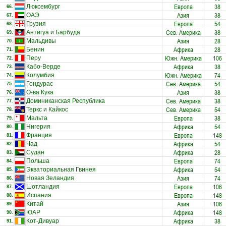
Европа
38
Люксембург
66.
Азия
38
ОАЭ
67.
Европа
54
Грузия
68.
Сев. Америка
38
Антигуа и Барбуда
69.
Азия
28
Мальдивы
70.
Африка
28
Бенин
71.
Южн. Америка
106
Перу
72.
Африка
38
Кабо-Верде
73.
Южн. Америка
74
Колумбия
74.
Сев. Америка
54
Гондурас
75.
Азия
38
О-ва Кука
76.
Сев. Америка
38
Доминиканская Республика
77.
Сев. Америка
54
Теркс и Кайкос
78.
Европа
38
Мальта
79.
Африка
54
Нигерия
80.
Европа
148
Франция
81.
Африка
54
Чад
82.
Африка
28
Судан
83.
Европа
74
Польша
84.
Африка
54
Экваториальная Гвинея
85.
Азия
74
Новая Зеландия
86.
Европа
106
Шотландия
87.
Европа
148
Испания
88.
Азия
106
Китай
89.
Африка
148
ЮАР
90.
Африка
38
Кот-Дивуар
91.