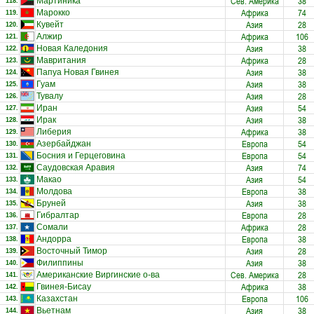
Сев. Америка
38
Мартиника
118.
Африка
74
Марокко
119.
Азия
28
Кувейт
120.
Африка
106
Алжир
121.
Азия
38
Новая Каледония
122.
Африка
28
Мавритания
123.
Азия
38
Папуа Новая Гвинея
124.
Азия
38
Гуам
125.
Азия
28
Тувалу
126.
Азия
54
Иран
127.
Азия
38
Ирак
128.
Африка
38
Либерия
129.
Европа
54
Азербайджан
130.
Европа
54
Босния и Герцеговина
131.
Азия
74
Саудовская Аравия
132.
Азия
54
Макао
133.
Европа
38
Молдова
134.
Азия
38
Бруней
135.
Европа
28
Гибралтар
136.
Африка
28
Сомали
137.
Европа
38
Андорра
138.
Азия
28
Восточный Тимор
139.
Азия
38
Филиппины
140.
Сев. Америка
28
Американские Виргинские о-ва
141.
Африка
38
Гвинея-Бисау
142.
Европа
106
Казахстан
143.
Азия
38
Вьетнам
144.