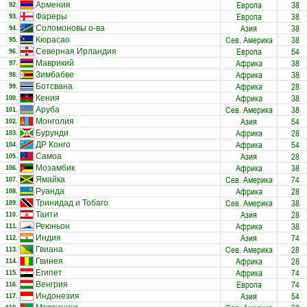
Европа
38
Армения
92.
Европа
38
Фареры
93.
Азия
38
Соломоновы о-ва
94.
Сев. Америка
38
Кюрасао
95.
Европа
54
Северная Ирландия
96.
Африка
38
Маврикий
97.
Африка
38
Зимбабве
98.
Африка
28
Ботсвана
99.
Африка
38
Кения
100.
Сев. Америка
38
Аруба
101.
Азия
54
Монголия
102.
Африка
28
Бурунди
103.
Африка
54
ДР Конго
104.
Азия
28
Самоа
105.
Африка
38
Мозамбик
106.
Сев. Америка
74
Ямайка
107.
Африка
28
Руанда
108.
Сев. Америка
38
Тринидад и Тобаго
109.
Азия
28
Таити
110.
Африка
38
Реюньон
111.
Азия
74
Индия
112.
Сев. Америка
28
Гвиана
113.
Африка
28
Гвинея
114.
Африка
74
Египет
115.
Европа
74
Венгрия
116.
Азия
54
Индонезия
117.