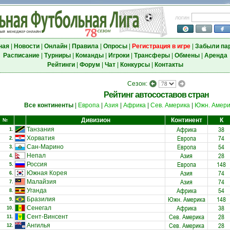
логин
ная
|
Новости
|
Онлайн
|
Правила
|
Опросы
|
Регистрация в игре
|
Забыли па
Расписание
|
Турниры
|
Команды
|
Игроки
|
Трансферы
|
Обмены
|
Аренда
Рейтинги
|
Форум
|
Чат
|
Конкурсы
|
Контакты
Сезон:
Рейтинг автосоставов стран
Все континенты
|
Европа
|
Азия
|
Африка
|
Сев. Америка
|
Южн. Амери
Дивизион
Континент
К
№
Африка
38
Танзания
1.
Европа
74
Хорватия
2.
Европа
54
Сан-Марино
3.
Азия
28
Непал
4.
Европа
148
Россия
5.
Азия
74
Южная Корея
6.
Азия
74
Малайзия
7.
Африка
54
Уганда
8.
Южн. Америка
148
Бразилия
9.
Африка
38
Сенегал
10.
Сев. Америка
28
Сент-Винсент
11.
Сев. Америка
28
Ангилья
12.