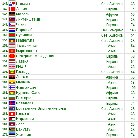
Сев. Америка
38
Панама
145.
Европа
74
Дания
146.
Африка
38
Малави
147.
Европа
38
Лихтенштейн
148.
Европа
74
Чехия
149.
Южн. Америка
148
Парагвай
150.
Сев. Америка
54
Суринам
151.
Сев. Америка
38
Гваделупа
152.
Азия
54
Таджикистан
153.
Азия
74
Кыргызстан
154.
Европа
38
Северная Македония
155.
Европа
54
Латвия
156.
Азия
38
КНДР
157.
Сев. Америка
54
Гренада
158.
Африка
38
Ангола
159.
Азия
38
Мьянма
160.
Европа
106
Финляндия
161.
Африка
38
Буркина Фасо
162.
Европа
74
Болгария
163.
Европа
74
Исландия
164.
Сев. Америка
38
Британские Виргинские о-ва
165.
Азия
38
Гонконг
166.
Азия
28
Иордания
167.
Азия
28
Лаос
168.
Азия
38
Вануату
169.
Европа
74
Эстония
170.