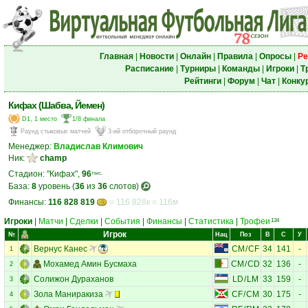
Главная
|
Новости
|
Онлайн
|
Правила
|
Опросы
|
Ре
Расписание
|
Турниры
|
Команды
|
Игроки
|
Т
Рейтинги
|
Форум
|
Чат
|
Конку
Кифах (Шабва, Йемен)
D1, 1 место
1/8 финала
Раунд стыковых матчей
3-ий отборочный раунд
Менеджер:
Владислав Климович
Ник:
champ
Стадион: "Кифах",
96
тыс.
База:
8
уровень (
36
из
36
слотов)
Финансы:
116 828 819
= 116 828к = 116м
Игроки
|
Матчи
|
Сделки
|
События
|
Финансы
|
Статистика
|
Трофеи
134
Игрок
№
Нац
Поз
В
С
У
Вернус Канес
CM
/
CF
34
141
-
1
Мохамед Амин Бусмаха
CM
/
CD
32
136
-
2
Солижон Дураханов
LD
/
LM
33
159
-
3
Зола Маниракиза
CF
/
CM
30
175
-
4