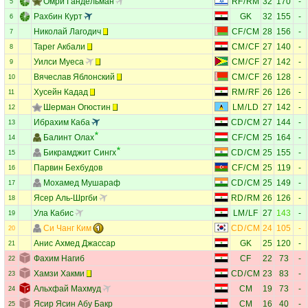
Омри Гандельман
RF
/
RM
32
170
-
5
Рахбин Курт
GK
32
155
-
6
Николай Лагодич
CF
/
CM
28
156
-
7
Тарег Акбали
CM
/
CF
27
140
-
8
Уилси Муеса
CM
/
CF
27
142
-
9
Вячеслав Яблонский
CM
/
CF
26
128
-
10
Хусейн Кадад
RM
/
RF
26
126
-
11
Шерман Огюстин
LM
/
LD
27
142
-
12
Ибрахим Каба
CD
/
CM
27
144
-
13
Балинт Олах
CF
/
CM
25
164
-
14
Бикрамджит Сингх
CD
/
CM
25
155
-
15
Парвин Бехбудов
CF
/
CM
25
119
-
16
Мохамед Мушараф
CD
/
CM
25
149
-
17
Ясер Аль-Шргби
RD
/
RM
26
126
-
18
Ула Кабис
LM
/
LF
27
143
-
19
Си Чанг Ким
CD
/
CM
24
105
-
20
Анис Ахмед Джассар
GK
25
120
-
21
Фахим Нагиб
CF
22
73
-
22
Хамзи Хакми
CD
/
CM
23
83
-
23
Альхфай Махмуд
CM
19
73
-
24
Ясир Ясин Абу Бакр
CM
16
40
-
25