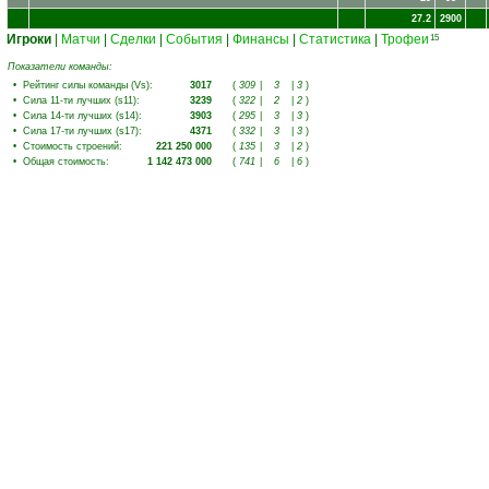
27.2
2900
Игроки
|
Матчи
|
Сделки
|
События
|
Финансы
|
Статистика
|
Трофеи
15
Показатели команды:
•
Рейтинг силы команды (Vs)
:
3017
(
309
|
3
|
3
)
•
Сила 11-ти лучших (s11)
:
3239
(
322
|
2
|
2
)
•
Сила 14-ти лучших (s14)
:
3903
(
295
|
3
|
3
)
•
Сила 17-ти лучших (s17)
:
4371
(
332
|
3
|
3
)
•
Стоимость строений
:
221 250 000
(
135
|
3
|
2
)
•
Общая стоимость
:
1 142 473 000
(
741
|
6
|
6
)