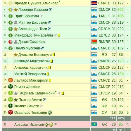
Фредди Суньига Альписар
CM
/
CD
33
122
-
3
Лоренцо Лаззари
CM
/
CF
32
260
-
4
Эрик Брокколи
LM
/
LF
31
185
-
5
Маттео Джорджи
CM
/
CF
33
219
-
6
Алессандро Тоси
CD
/
CM
31
203
-
7
Манфредо Тучиарелли
LD
/
CD
33
174
-
8
Денис Самилюк
RM
/
RF
30
135
-
9
Пабло Муссони
CM
/
CD
31
187
-
10
Джакомо Бенвенути
RD
27
86
-
11
Армандо Монтевегчи
RM
/
RD
26
123
-
12
Андреас Карратони
CM
/
CF
25
122
-
13
Матвей Венеросси
CM
/
CD
26
139
-
14
Лаутаро Манзароли
CM
/
CD
21
61
-
15
Ромео Фризони
CM
/
CF
21
113
-
16
Габриэль Капиччиони
CF
/
CM
19
64
-
17
Пьетро Амичи
GK
19
106
-
18
Феликс Заноти
RM
19
86
-
19
Освальдо Толозини
CM
18
60
9
20
27.2
2805
Арзамат Ираисов
(5)
GK
29
95
4
21
29
95