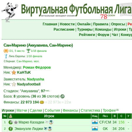
Главная
|
Новости
|
Онлайн
|
Правила
|
Опросы
|
Ре
Расписание
|
Турниры
|
Команды
|
Игроки
|
Т
Рейтинги
|
Форум
|
Чат
|
Конку
Сан-Марино (Аккуавива, Сан-Марино)
D1, 5 место
1/16 финала
Лига Европы
:
1/16 финала
Сборная:
Сан-Марино, мол.
Менеджер:
Роман Фёдоров
Ник:
KaHTuK
Заместитель:
Nadyusha
Ник:
Nadyafootball
Стадион: "Аккуавива",
97
тыс.
База:
8
уровень (
36
из
36
слотов)
Финансы:
22 973 194
= 22 973к = 22м
Игроки
|
Матчи
|
Сделки
|
События
|
Финансы
|
Статистика
|
Трофеи
15
Игрок
№
Нац
Поз
В
С
У
Марко Казадеи
CF
/
CM
34
156
-
1
Эмануэле Лиджи
GK
34
204
-
2