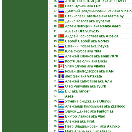
АЛЕКСЕЙ НОРИЦЫН aka
JETTA917
35.
Петр Чуркин aka
LPit
36.
Дмитрий Владимирович Stav aka
Vinsin
37.
Станислав Савельев aka
teams.by
38.
Денис Козлов aka
Dynamit
39.
Артём Левоцкий aka
RemyGaard
40.
А А aka
Uranium235
41.
Андрей Горностаев aka
Albelda
42.
Сергей Сергей aka
Nortex
43.
Евгений Фокин aka
jneyka
44.
Юра Уксусов aka
Yuta
45.
Алексей Клочков aka
sonic7070
46.
Костя Зезюлин aka
Dikar
47.
Vitaly Stryder aka
vitalys
48.
Роман Долгодворов aka
HAN
49.
alex giek aka
vatakata
50.
Алексей Капусткин aka
Али
51.
Oleg Panyuhin aka
Tyurk
52.
E C aka
ranger
53.
Aeze
54.
Утунгу Нокоджа aka
Utungu
55.
Александр Коломыцев aka
Zzzlllooo
56.
Эдмон Дантес aka
Fantomas
57.
Виктор Иванов aka
Vlad
58.
Алексей aka
First.
59.
Пётр Владимирович aka
Akihiko
60.
Maks Anapa aka
JuiceTeam
61.