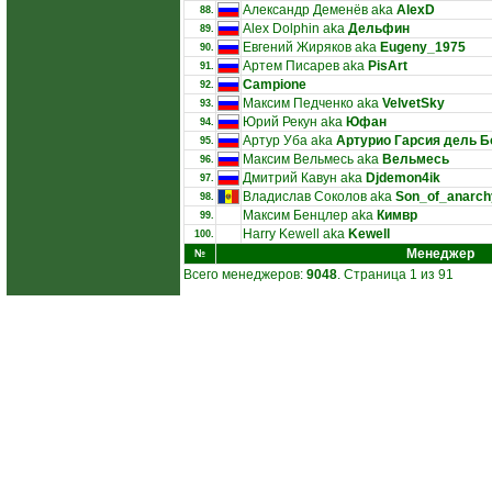
Александр Деменёв aka
AlexD
88.
Alex Dolphin aka
Дельфин
89.
Евгений Жиряков aka
Eugeny_1975
90.
Артем Писарев aka
PisArt
91.
Campione
92.
Максим Педченко aka
VelvetSky
93.
Юрий Рекун aka
Юфан
94.
Артур Уба aka
Артурио Гарсия дель Б
95.
Максим Вельмесь aka
Вельмесь
96.
Дмитрий Кавун aka
Djdemon4ik
97.
Владислав Соколов aka
Son_of_anarch
98.
Максим Бенцлер aka
Кимвр
99.
Harry Kewell aka
Kewell
100.
Менеджер
№
Всего менеджеров:
9048
. Страница 1 из 91