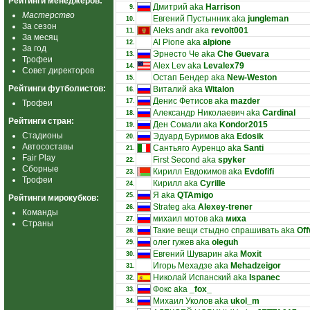
Рейтинги менеджеров:
Дмитрий aka
Harrison
9.
Мастерство
Евгений Пустынник aka
jungleman
10.
За сезон
Aleks andr aka
revolt001
11.
За месяц
Al Pione aka
alpione
12.
За год
Эрнесто Че aka
Che Guevara
13.
Трофеи
Alex Lev aka
Levalex79
14.
Совет директоров
Остап Бендер aka
New-Weston
15.
Рейтинги футболистов:
Виталий aka
Witalon
16.
Денис Фетисов aka
mazder
17.
Трофеи
Александр Николаевич aka
Cardinal
18.
Рейтинги стран:
Ден Сомали aka
Kondor2015
19.
Стадионы
Эдуард Буримов aka
Edosik
20.
Автосоставы
Сантьяго Ауренцо aka
Santi
21.
Fair Play
First Second aka
spyker
22.
Сборные
Кирилл Евдокимов aka
Evdofifi
23.
Трофеи
Кирилл aka
Cyrille
24.
Я aka
QTAmigo
25.
Рейтинги мирокубков:
Strateg aka
Alexey-trener
26.
Команды
михаил мотов aka
миха
27.
Страны
Такие вещи стыдно спрашивать aka
Off
28.
олег гужев aka
oleguh
29.
Евгений Шуварин aka
Moxit
30.
Игорь Мехадзе aka
Mehadzeigor
31.
Николай Испанский aka
Ispanec
32.
Фокс aka
_fox_
33.
Михаил Уколов aka
ukol_m
34.