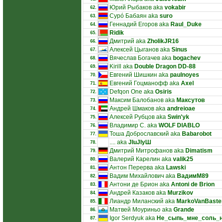
Юрий Рыбаков aka
vokabir
62.
Сурó Бабаян aka
suro
63.
Геннадий Егоров aka
Raul_Duke
64.
Ridik
65.
Дмитрий aka
ZholikJR16
66.
Алексей Цыганов aka
Sinus
67.
Вячеслав Богачев aka
bogachev
68.
Kirill aka
Double Dragon DD-88
69.
Евгений Шишкин aka
paulnoyes
70.
Евгений Гоцманофф aka
Axel
71.
Defqon One aka
Osiris
72.
Максим Балобанов aka
Максутов
73.
Андрей Шмаков aka
andreioae
74.
Алексей Рубцов aka
Swin'yk
75.
Владимир С. aka
WOLF DIABLO
76.
Тоша Доброславский aka
Babarobot
77.
.... aka
JIuJIyШ
78.
Дмитрий Митрофанов aka
Dimatism
79.
Валерий Карелин aka
valik25
80.
Антон Перерва aka
Lawski
81.
Вадим Михайлович aka
ВадимМ89
82.
Антони де Брион aka
Antoni de Brion
83.
Андрей Казаков aka
Murzikov
84.
Лиандр Миланский aka
MarkoVanBaste
85.
Матвей Моуриньо aka
Grande
86.
Igor Serdyuk aka
Не_сыпь_мне_соль_
87.