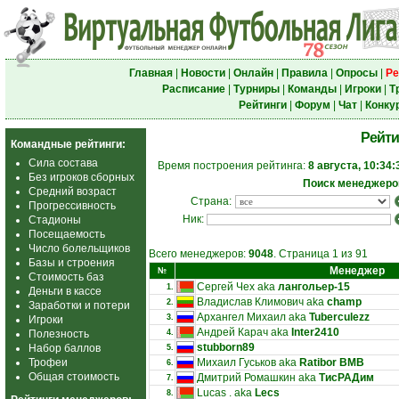
Главная
|
Новости
|
Онлайн
|
Правила
|
Опросы
|
Ре
Расписание
|
Турниры
|
Команды
|
Игроки
|
Т
Рейтинги
|
Форум
|
Чат
|
Конку
Рейти
Командные рейтинги:
Сила состава
Время построения рейтинга:
8 августа, 10:34:
Без игроков сборных
Поиск менеджеро
Средний возраст
Страна:
Прогрессивность
Ник:
Стадионы
Посещаемость
Число болельщиков
Всего менеджеров:
9048
. Страница 1 из 91
Базы и строения
Менеджер
№
Стоимость баз
Сергей Чех aka
лангольер-15
1.
Деньги в кассе
Владислав Климович aka
champ
2.
Заработки и потери
Архангел Михаил aka
Tuberculezz
3.
Игроки
Андрей Карач aka
Inter2410
Полезность
4.
stubborn89
Набор баллов
5.
Трофеи
Михаил Гуськов aka
Ratibor BMB
6.
Общая стоимость
Дмитрий Ромашкин aka
ТисРАДим
7.
Lucas . aka
Lecs
8.