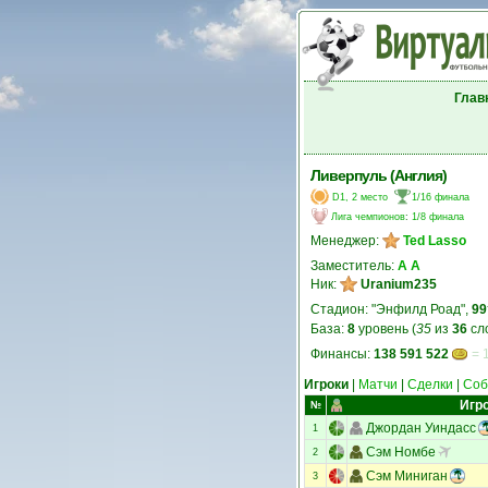
Глав
Ливерпуль (Англия)
D1, 2 место
1/16 финала
Лига чемпионов
:
1/8 финала
Менеджер:
Ted Lasso
Заместитель:
А А
Ник:
Uranium235
Стадион: "Энфилд Роад",
99
База:
8
уровень (
35
из
36
сл
Финансы:
138 591 522
= 
Игроки
|
Матчи
|
Сделки
|
Соб
Игр
№
Джордан Уиндасс
1
Сэм Номбе
2
Сэм Миниган
3