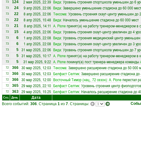
2 мая 2025, 22:39
Вида
: Уровень строения спортшкола уменьшен до 6 у
124
73
9 апр 2025, 22:06
Вида
: Завершено уменьшение стадиона до 60 000 мес
24
73
8 апр 2025, 22:06
Тексома
: Уровень строения скаут-центр уменьшен до 
22
73
8 апр 2025, 15:48
Вида
: Началось уменьшение стадиона до 60 000 мест
22
73
8 апр 2025, 14:11
A. Pione
принят(а) на работу тренером-менеджером в
21
73
4 апр 2025, 22:06
Вида
: Уровень строения скаут-центр увеличен до 4 ур
15
73
1 апр 2025, 22:08
Вида
: Уровень строения медицинский центр уменьшен 
6
73
1 апр 2025, 22:08
Вида
: Уровень строения скаут-центр увеличен до 3 ур
6
73
31 мар 2025, 22:06
Вида
: Уровень строения спортшкола уменьшен до 7 у
5
73
31 мар 2025, 10:17
A. Pione
принят(а) на работу тренером-менеджером в 
5
73
31 мар 2025, 9:22
A. Pione
покинул(а) пост тренера-менеджера команды
5
73
30 мар 2025, 12:03
Тексома
: Завершено расширение стадиона до 50 000 
366
72
30 мар 2025, 12:03
Белфаст Селтик
: Завершено расширение стадиона до 
366
72
30 мар 2025, 12:00
Восточный Тимор (нац., 72 сезон)
:
A. Pione
перестал р
366
72
29 мар 2025, 22:10
Белфаст Селтик
: Уровень строения центр физподготов
365
72
29 мар 2025, 15:25
Белфаст Селтик
: Началось расширение стадиона до 4
363
72
Дата
Сез.
День
Собы
Всего событий:
306
. Страница
1
из
7
. Страницы: