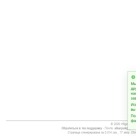
Мы
др
на
за
Ис
вы
По
фа
© 2026 vfliga.org
Обратиться в тех.поддержку
- Почта:
alkarpuk@gmai
Страница сгенерирована за 0.014 сек., 17 запр. Chr