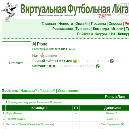
Главная
|
Новости
|
Онлайн
|
Правила
|
Опросы
|
Ре
Расписание
|
Турниры
|
Команды
|
Игроки
|
Т
Рейтинги
|
Форум
|
Чат
|
Конку
Al Pione
Последний визит:
сегодня в 13:10
Ник:
alpione
Личный счёт:
11 671 480
= 11 671.0к = 11.0м
Нет фото
Рейтинг:
1010
=
12 место
=
0 в августе
Профиль
|
Награды
|
Трофеи
|
Достижения
56
49
Роль в Лиге
1.
Президент федерации Северной Ирландии
Команды
Ст
Дивизион
+
1.
Вида (Бенин)
Бенин, D1
+
2.
Тексома (США)
США, D2
+
3.
Белфаст Селтик (Северная Ирландия)
Сев. Ирландия, D1