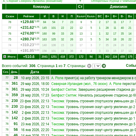
+
4.
Сборная Северной Ирландии (юношеская)
Отборочный турнир к чемпиона
Команды
Ст
Дивизион
Сезон
Рейтинг
И
В
Н
П
Колл+
Колл-
ВC
В+
В=
В-
Вo
+129.66
*1.00
78
84
54
7
23
9
5
2
17
11
17
7
+231.62
*0.75
77
145
101
22
22
12
5
1
28
11
40
21
+274.00
*0.50
76
160
99
33
28
13
1
1
32
17
35
14
+280.74
*0.25
75
163
105
32
26
13
5
5
34
18
26
22
+310.23
*0.00
74
140
106
15
19
17
3
7
35
24
26
14
+191.95
*0.00
73
156
101
19
36
6
4
3
33
15
37
13
+510.6
Итого:
2041
1251
418
372
172
94
31
362
224
459
175
Собы
Всего событий:
306
. Страница
1
из
7
. Страницы:
Дата
Сез.
День
10 апр 2026, 23:15
A. Pione
принят(а) на работу тренером-менеджером в
28
77
29 мар 2026, 18:00
Северная Ирландия (мол., 76 сезон)
:
A. Pione
перестал
361
76
29 мар 2026, 10:24
Белфаст Селтик
: Завершено расширение стадиона до 
361
76
28 мар 2026, 17:23
Белфаст Селтик
: Началось расширение стадиона до 6
359
76
23 фев 2026, 22:13
Тексома
: Уровень строения спортшкола уменьшен до 
230
76
23 фев 2026, 22:13
Тексома
: Уровень строения скаут-центр увеличен до 2
230
76
2 фев 2026, 22:13
Тексома
: Уровень строения спортшкола уменьшен до 
142
76
2 фев 2026, 22:13
Тексома
: Уровень строения скаут-центр увеличен до 1
142
76
23 янв 2026, 22:14
Тексома
: Уровень строения спортшкола увеличен до 5
91
76
16 янв 2026, 22:20
Тексома
: Уровень строения скаут-центр уменьшен до 
56
76
14 янв 2026, 22:13
Тексома
: Уровень строения спортшкола увеличен до 4
46
76