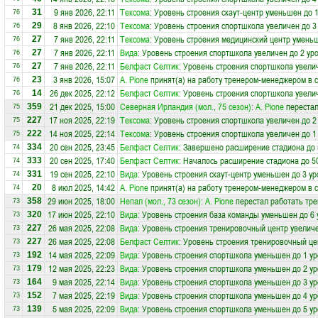
9 янв 2026, 22:11
Тексома
: Уровень строения скаут-центр уменьшен до 
31
76
8 янв 2026, 22:10
Тексома
: Уровень строения спортшкола увеличен до 3
29
76
7 янв 2026, 22:11
Тексома
: Уровень строения медицинский центр уменьш
27
76
7 янв 2026, 22:11
Вида
: Уровень строения спортшкола увеличен до 2 ур
27
76
7 янв 2026, 22:11
Белфаст Селтик
: Уровень строения спортшкола увели
27
76
3 янв 2026, 15:07
A. Pione
принят(а) на работу тренером-менеджером в
23
76
26 дек 2025, 22:12
Белфаст Селтик
: Уровень строения спортшкола увели
14
76
21 дек 2025, 15:00
Северная Ирландия (мол., 75 сезон)
:
A. Pione
перестал
359
75
17 ноя 2025, 22:19
Тексома
: Уровень строения спортшкола увеличен до 2
227
75
14 ноя 2025, 22:14
Тексома
: Уровень строения спортшкола увеличен до 1
222
75
20 сен 2025, 23:45
Белфаст Селтик
: Завершено расширение стадиона до 
334
74
20 сен 2025, 17:40
Белфаст Селтик
: Началось расширение стадиона до 5
333
74
19 сен 2025, 22:10
Вида
: Уровень строения скаут-центр уменьшен до 3 у
331
74
8 июл 2025, 14:42
A. Pione
принят(а) на работу тренером-менеджером в
20
74
29 июн 2025, 18:00
Непал (мол., 73 сезон)
:
A. Pione
перестал работать тр
358
73
17 июн 2025, 22:10
Вида
: Уровень строения база команды уменьшен до 6 
320
73
26 мая 2025, 22:08
Вида
: Уровень строения тренировочный центр увеличе
227
73
26 мая 2025, 22:08
Белфаст Селтик
: Уровень строения тренировочный це
227
73
14 мая 2025, 22:09
Вида
: Уровень строения спортшкола уменьшен до 1 у
192
73
12 мая 2025, 22:23
Вида
: Уровень строения спортшкола уменьшен до 2 у
179
73
9 мая 2025, 22:14
Вида
: Уровень строения спортшкола уменьшен до 3 у
164
73
7 мая 2025, 22:19
Вида
: Уровень строения спортшкола уменьшен до 4 у
152
73
5 мая 2025, 22:09
Вида
: Уровень строения спортшкола уменьшен до 5 у
139
73