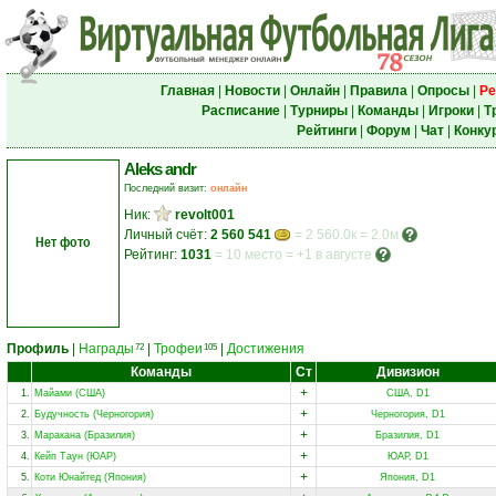
Главная
|
Новости
|
Онлайн
|
Правила
|
Опросы
|
Ре
Расписание
|
Турниры
|
Команды
|
Игроки
|
Т
Рейтинги
|
Форум
|
Чат
|
Конку
Aleks andr
Последний визит:
онлайн
Ник:
revolt001
Личный счёт:
2 560 541
= 2 560.0к = 2.0м
Нет фото
Рейтинг:
1031
=
10 место
=
+1 в августе
Профиль
|
Награды
|
Трофеи
|
Достижения
72
105
Команды
Ст
Дивизион
+
1.
Майами (США)
США, D1
+
2.
Будучность (Черногория)
Черногория, D1
+
3.
Маракана (Бразилия)
Бразилия, D1
+
4.
Кейп Таун (ЮАР)
ЮАР, D1
+
5.
Коти Юнайтед (Япония)
Япония, D1