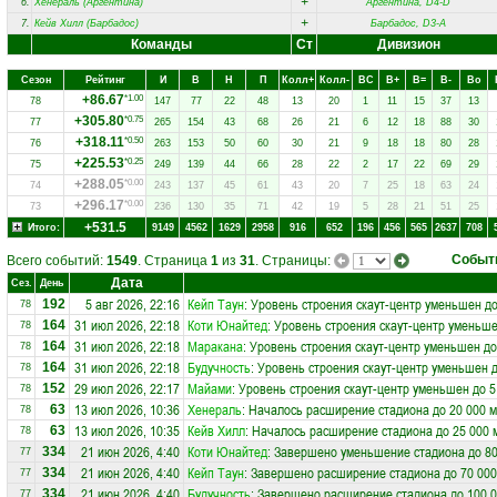
+
6.
Хенераль (Аргентина)
Аргентина, D4-D
+
7.
Кейв Хилл (Барбадос)
Барбадос, D3-A
Команды
Ст
Дивизион
Сезон
Рейтинг
И
В
Н
П
Колл+
Колл-
ВC
В+
В=
В-
Вo
+86.67
*1.00
78
147
77
22
48
13
20
1
11
15
37
13
+305.80
*0.75
77
265
154
43
68
26
21
6
12
18
88
30
+318.11
*0.50
76
263
153
50
60
30
21
9
18
18
80
28
+225.53
*0.25
75
249
139
44
66
28
22
2
17
22
69
29
+288.05
*0.00
74
243
137
45
61
43
20
7
25
18
63
24
+296.17
*0.00
73
236
130
35
71
42
19
5
28
21
51
25
+531.5
Итого:
9149
4562
1629
2958
916
652
196
456
565
2637
708
Событ
Всего событий:
1549
. Страница
1
из
31
. Страницы:
Дата
Сез.
День
5 авг 2026, 22:16
Кейп Таун
: Уровень строения скаут-центр уменьшен до
192
78
31 июл 2026, 22:18
Коти Юнайтед
: Уровень строения скаут-центр уменьше
164
78
31 июл 2026, 22:18
Маракана
: Уровень строения скаут-центр уменьшен до
164
78
31 июл 2026, 22:18
Будучность
: Уровень строения скаут-центр уменьшен д
164
78
29 июл 2026, 22:17
Майами
: Уровень строения скаут-центр уменьшен до 5
152
78
13 июл 2026, 10:36
Хенераль
: Началось расширение стадиона до 20 000 м
63
78
13 июл 2026, 10:35
Кейв Хилл
: Началось расширение стадиона до 25 000 
63
78
21 июн 2026, 4:40
Коти Юнайтед
: Завершено уменьшение стадиона до 80
334
77
21 июн 2026, 4:40
Кейп Таун
: Завершено расширение стадиона до 70 000
334
77
21 июн 2026, 4:40
Будучность
: Завершено расширение стадиона до 100 0
334
77