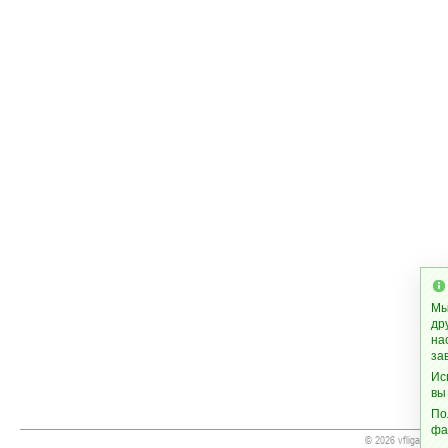
Мы
др
на
за
Ис
вы
По
фа
© 2026 vfliga.org