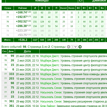
Команды
Ст
Дивизион
Сезон
Рейтинг
И
В
Н
П
Колл+
Колл-
ВC
В+
В=
В-
Вo
+168.74
*1.00
78
122
62
23
37
22
11
2
26
14
17
3
+192.97
*0.75
77
210
96
44
70
28
15
3
28
18
28
19
+302.52
*0.50
76
231
124
42
65
25
12
2
44
31
27
20
+286.38
*0.25
75
234
127
53
54
27
16
-
52
15
48
12
+223.19
*0.00
74
221
160
23
38
27
13
3
28
21
90
18
+53.75
*0.00
73
109
75
10
24
11
12
5
6
4
45
15
+536.3
Итого:
1127
644
195
288
140
79
15
184
103
255
87
Всего событий:
98
. Страница
1
из
2
. Страницы:
Дата
Сез.
День
20 июл 2026, 22:16
Модбери Джетс
: Уровень строения спортшкола увелич
99
78
2 июл 2026, 22:13
Модбери Джетс
: Уровень строения центр физподготов
26
78
26 июн 2026, 22:14
Модбери Джетс
: Уровень строения центр физподготов
15
78
23 июн 2026, 22:13
Модбери Джетс
: Уровень строения центр физподготов
6
78
20 июн 2026, 22:10
Модбери Джетс
: Уровень строения база команды увел
333
77
15 мая 2026, 22:14
Насьональ Сенак
: Уровень строения спортшкола увел
203
77
27 апр 2026, 22:13
Модбери Джетс
: Уровень строения спортшкола увелич
98
77
22 апр 2026, 22:13
Насьональ Сенак
: Уровень строения спортшкола увел
75
77
8 апр 2026, 22:12
Насьональ Сенак
: Уровень строения скаут-центр увел
23
77
3 апр 2026, 22:12
Насьональ Сенак
: Уровень строения спортшкола увел
15
77
29 мар 2026, 10:24
Насьональ Сенак
: Завершено расширение стадиона до
361
76
29 мар 2026, 10:24
Блэк Лайонс
: Завершено расширение стадиона до 38 0
361
76