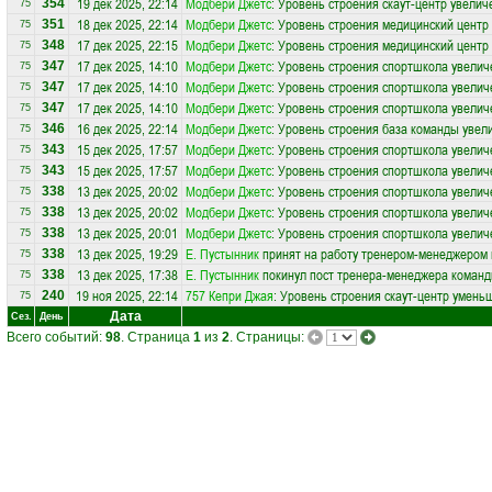
19 дек 2025, 22:14
Модбери Джетс
: Уровень строения скаут-центр увелич
354
75
18 дек 2025, 22:14
Модбери Джетс
: Уровень строения медицинский центр
351
75
17 дек 2025, 22:15
Модбери Джетс
: Уровень строения медицинский центр
348
75
17 дек 2025, 14:10
Модбери Джетс
: Уровень строения спортшкола увелич
347
75
17 дек 2025, 14:10
Модбери Джетс
: Уровень строения спортшкола увелич
347
75
17 дек 2025, 14:10
Модбери Джетс
: Уровень строения спортшкола увелич
347
75
16 дек 2025, 22:14
Модбери Джетс
: Уровень строения база команды увел
346
75
15 дек 2025, 17:57
Модбери Джетс
: Уровень строения спортшкола увелич
343
75
15 дек 2025, 17:57
Модбери Джетс
: Уровень строения спортшкола увелич
343
75
13 дек 2025, 20:02
Модбери Джетс
: Уровень строения спортшкола увелич
338
75
13 дек 2025, 20:02
Модбери Джетс
: Уровень строения спортшкола увелич
338
75
13 дек 2025, 20:01
Модбери Джетс
: Уровень строения спортшкола увелич
338
75
13 дек 2025, 19:29
Е. Пустынник
принят на работу тренером-менеджером
338
75
13 дек 2025, 17:38
Е. Пустынник
покинул пост тренера-менеджера коман
338
75
19 ноя 2025, 22:14
757 Кепри Джая
: Уровень строения скаут-центр умень
240
75
Дата
Сез.
День
Всего событий:
98
. Страница
1
из
2
. Страницы: