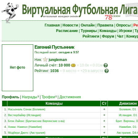
Главная
|
Новости
|
Онлайн
|
Правила
|
Опросы
|
Ре
Расписание
|
Турниры
|
Команды
|
Игроки
|
Т
Рейтинги
|
Форум
|
Чат
|
Конку
Евгений Пустынник
Последний визит:
сегодня в 9:57
Ник:
jungleman
Личный счёт:
10 000
= 10.0к = 0.01м
Нет фото
Рейтинг:
1036
=
9 место
=
+29 в августе
Профиль
|
Награды
|
Трофеи
|
Достижения
9
6
Команды
Ст
Дивизион
+
1.
Насьональ Сенак (Боливия)
Боливия, D1
+
2.
Вестюрбайяр (Исландия)
Исландия, D1
+
3.
Блэк Лайонс (Британские Виргинские о-ва)
Брит. Виргины, 
+
4.
Хомас Нампол (Намибия)
Намибия, D1
+
5.
Модбери Джетс (Австралия)
Австралия, D4-