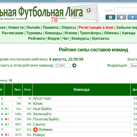
логин
ная
|
Новости
|
Онлайн
|
Правила
|
Опросы
|
Регистрация в игре
|
Забыли па
Расписание
|
Турниры
|
Команды
|
Игроки
|
Трансферы
|
Обмены
|
Аренда
Рейтинги
|
Форум
|
Чат
|
Конкурсы
|
Контакты
Рейтинг силы составов команд
ремя построения рейтинга:
8 августа, 22:50:00
Конт
скать в этом рейтинге команду:
Федерация:
оманд:
28
Команда
№
Лига
Конт
Ди
Апсеттерс
1.
77.
14.
D
Юник
2.
580.
99.
D
Нью Вайбс
3.
1
912.
147.
D
Хеленайтс
4.
2
1262.
208.
D
Позитив Вайбс
5.
2
2190.
350.
D
Скиллс
6.
3
2807.
456.
D
Реймикс
7.
3117.
514.
D
Роверс
8.
3
3275.
541.
D