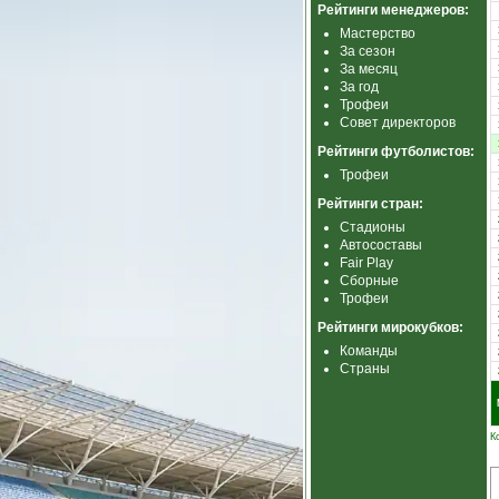
Рейтинги менеджеров:
Мастерство
За сезон
За месяц
За год
Трофеи
Совет директоров
Рейтинги футболистов:
Трофеи
Рейтинги стран:
Стадионы
Автосоставы
Fair Play
Сборные
Трофеи
Рейтинги мирокубков:
Команды
Страны
К