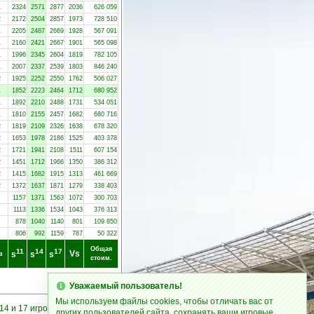
1
2324
2571
2877
2036
626 059
2
2172
2504
2857
1973
728 510
1
2205
2487
2669
1928
567 091
1
2160
2421
2667
1901
565 098
1
1996
2345
2604
1819
782 105
1
2007
2337
2539
1803
846 240
2
1925
2252
2550
1762
506 027
1
1852
2223
2464
1712
680 952
1
1892
2210
2488
1731
534 051
1
1810
2155
2457
1682
680 716
2
1819
2109
2326
1638
678 320
2
1653
1978
2186
1525
403 378
2
1721
1941
2108
1511
607 154
2
1451
1712
1966
1350
386 312
2
1415
1682
1915
1313
461 669
2
1372
1637
1871
1279
338 403
1157
1371
1563
1072
300 703
1113
1336
1534
1043
376 313
878
1040
1140
801
109 850
806
992
1159
787
50 322
Общая
11
14
17
Vs
s
s
s
в
стоим.
Уважаемый пользователь!
Мы используем файлы cookies, чтобы отличать вас от
14 и 17 игроков
других пользователей сайта, сохранять ваши игровые