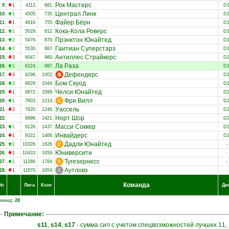
Рок Мастерс
9.
1
4112.
681.
D
Централ Линк
10.
1
4505.
735.
D
Файер Бёрн
11.
1
4616.
755.
D
Кока-Кола Роверс
12.
1
5029.
812.
D
Прэнктон Юнайтед
13.
2
5476.
879.
D
Гаитиан Суперстарз
14.
2
5530.
887.
D
Антиллес Страйкерс
15.
3
6047.
960.
D
Ла Раза
16.
1
6224.
987.
D
Дефендерс
17.
3
6296.
1002.
D
Бом Скуод
18.
2
6629.
1044.
D
Челси Юнайтед
19.
1
6872.
1099.
D
Фри Вилл
20.
1
7603.
1214.
D
Уассель
21.
2
7820.
1246.
D
Норт Шор
22.
8996.
1421.
D
Масси Соккер
23.
1
9126.
1437.
D
Инвайдерс
24.
1
9322.
1466.
D
Дадли Юнайтед
25.
1
10326.
1626.
-
Юниверсити
26.
1
10433.
1659.
-
Тугезернесс
27.
1
11266.
1784.
-
Аутловз
28.
1
11670.
1854.
-
Команда
№
Лига
Конт
Ди
оманд:
28
Примечание:
s11
,
s14
,
s17
- сумма сил с учетом спецвозможностей лучших 11, 