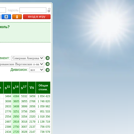
пароль
вход в игру
роль?
инент:
Дивизион:
Общая
11
14
17
Vs
s
s
s
в
стоим.
1
3484
4384
5332
3459
1 654 423
1
3008
3605
3955
2768
1 746 820
1
2833
3408
3899
2656
1 059 982
1
2776
3251
3756
2565
951 533
1
2554
2950
3354
2320
1 018 356
1
2487
2816
3018
2179
1 136 719
1
2398
2750
3007
2137
756 070
1
2434
2720
3028
2147
736 579