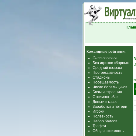
Глав
Командные рейтинги:
Сила состава
В
Без игроков сборных
И
Средний возраст
Прогрессивность
Стадионы
К
Посещаемость
Число болельщиков
Базы и строения
Стоимость баз
Деньги в кассе
Заработки и потери
Игроки
Полезность
Набор баллов
Трофеи
Общая стоимость