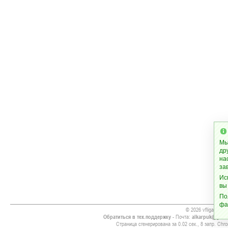
Мы
др
на
за
Ис
вы
По
фа
© 2026 vfliga.org
Обратиться в тех.поддержку
- Почта:
alkarpuk@gmai
Страница сгенерирована за 0.02 сек., 8 запр. Chro