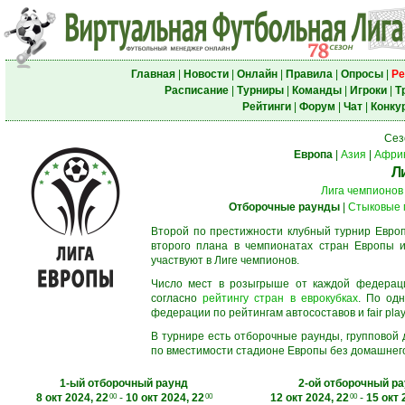
Главная
|
Новости
|
Онлайн
|
Правила
|
Опросы
|
Ре
Расписание
|
Турниры
|
Команды
|
Игроки
|
Т
Рейтинги
|
Форум
|
Чат
|
Конку
Сез
Европа
|
Азия
|
Афри
Л
Лига чемпионов
Отборочные раунды
|
Стыковые 
Второй по престижности клубный турнир Европ
второго плана в чемпионатах стран Европы и
участвуют в Лиге чемпионов.
Число мест в розыгрыше от каждой федерац
согласно
рейтингу стран в еврокубках
. По од
федерации по рейтингам автосоставов и fair play
В турнире есть отборочные раунды, групповой
по вместимости стадионе Европы без домашнего 
1-ый отборочный раунд
2-ой отборочный р
8 окт 2024, 22
-
10 окт 2024, 22
12 окт 2024, 22
-
15 окт 
00
00
00