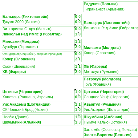
Радуния (Польша)
Тигранакерт (Армения)
Бальцерс (Лихтенштейн)
0
0
Тукумс-2000 (Латвия)
0
0
Бальцерс (Лихтенштейн)
Линкольн Ред Импс (Гибралта
Витториоза Старз (Мальта)
0
0
Линкольн Ред Импс (Гибралтар)
1
0
Милсами (Молдова)
1
2
Аугсбург (Германия)
2
0
Милсами (Молдова)
Копер (Словения)
0
0
Орэнджфилд Олд Бойз (Северная Ирландия)
Копер (Словения)
2
1
Сьон (Швейцария)
1
1
ХБ (Фареры)
ХБ (Фареры)
2
0
Металул (Румыния)
Петрокуб (Молдова)
Труа (Франция)
Цетинье (Черногория)
1
0
Цетинье (Черногория)
Хапоэль (Раанана, Израиль)
0
0
Санднес Ульф (Норвегия)
Уик Академи (Шотландия)
1
1
Авынтул (Румыния)
СК Чешский Брод (Чехия)
1
0
Уик Академи (Шотландия)
Несбю (Дания)
1
0
Шкумбини (Албания)
Шкумбини (Албания)
1
3
Нымме Калью (Эстония)
Заглембе (Сосновец, Польша)
Зюлте-Варегем (Бельгия)