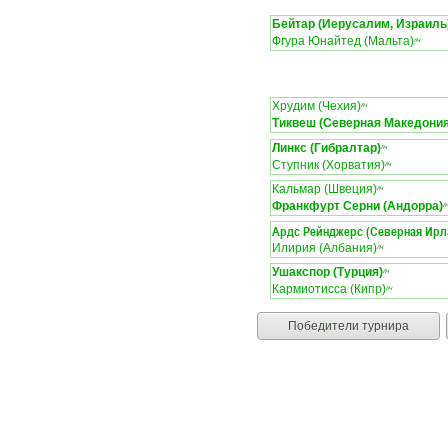
Бейтар (Иерусалим, Израиль
Фгура Юнайтед (Мальта)
ЛЧ
Хрудим (Чехия)
ЛЧ
Тиквеш (Северная Македония
Линкс (Гибралтар)
ЛЧ
Ступник (Хорватия)
ЛЧ
Кальмар (Швеция)
ЛЧ
Франкфурт Серни (Андорра)
Л
Ардс Рейнджерс (Северная Ирл
Илирия (Албания)
ЛЧ
Ушакспор (Турция)
ЛЧ
Кармиотисса (Кипр)
ЛЧ
Победители турнира