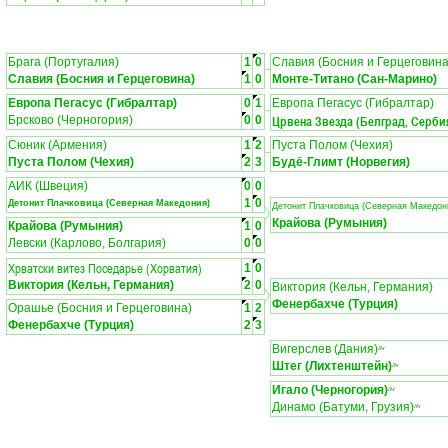
Брага (Португалия)
1
0
Славия (Босния и Герцеговина
Славия (Босния и Герцеговина)
1
0
Монте-Титано (Сан-Марино)
Европа Пегасус (Гибралтар)
0
1
Европа Пегасус (Гибралтар)
Црвена Звезда (Белград, Серби
Брсково (Черногория)
0
0
Сюник (Армения)
1
2
Пуста Полом (Чехия)
Пуста Полом (Чехия)
2
3
Будё-Глимт (Норвегия)
АИК (Швеция)
0
0
1
0
Детонит Плачковица (Северная Македония)
Детонит Плачковица (Северная Македон
Крайова (Румыния)
Крайова (Румыния)
1
0
Левски (Карлово, Болгария)
0
0
Хрватски витез Поседарье (Хорватия)
1
0
Виктория (Кельн, Германия)
2
0
Виктория (Кельн, Германия)
Фенербахче (Турция)
Орашье (Босния и Герцеговина)
1
2
Фенербахче (Турция)
2
3
Вигерслев (Дания)
ЛЧ
Штег (Лихтенштейн)
ЛЧ
Игало (Черногория)
ЛЧ
Динамо (Батуми, Грузия)
ЛЧ