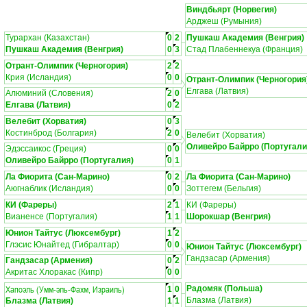
Виндбьярт (Норвегия)
Арджеш (Румыния)
Турархан (Казахстан)
0
2
Пушкаш Академия (Венгрия)
Пушкаш Академия (Венгрия)
0
3
Стад Плабеннекуа (Франция)
Отрант-Олимпик (Черногория)
2
2
Крия (Исландия)
0
0
Отрант-Олимпик (Черногория
Елгава (Латвия)
Алюминий (Словения)
2
0
Елгава (Латвия)
0
2
Велебит (Хорватия)
0
3
Костинброд (Болгария)
2
0
Велебит (Хорватия)
Оливейро Байрро (Португали
Эдэссаикос (Греция)
0
0
Оливейро Байрро (Португалия)
0
1
Ла Фиорита (Сан-Марино)
0
2
Ла Фиорита (Сан-Марино)
Аюгнаблик (Исландия)
0
0
Зоттегем (Бельгия)
КИ (Фареры)
2
1
КИ (Фареры)
Вианенсе (Португалия)
1
1
Шорокшар (Венгрия)
Юнион Тайтус (Люксембург)
1
2
Глэсис Юнайтед (Гибралтар)
0
0
Юнион Тайтус (Люксембург)
Гандзасар (Армения)
Гандзасар (Армения)
0
2
Акритас Хлоракас (Кипр)
0
0
Хапоэль (Умм-эль-Фахм, Израиль)
Радомяк (Польша)
1
0
Блазма (Латвия)
Блазма (Латвия)
1
1