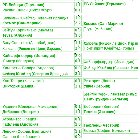
РБ Лейпциг (Германия)
РБ Лейпциг (Германия)
1
1
Расинг Юнион (Люксембург)
0
1
Бэллимани Юнайтед (Северная Ирландия)
1
0
Космос (Сан-Марино)
2
2
Космос (Сан-Марино)
Теута (Албания)
Зейтун Коринтианс (Мальта)
0
0
Теута (Албания)
3
0
Хапоэль (Ришон-ле-Цион, Изра
Баку Спортинг (Азербайджан)
1
1
Хапоэль (Ришон-ле-Цион, Израиль)
2
4
Понтиприт Юнайтед (Уэльс)
Хабнарфьордюр (Исландия)
2
0
Универ (Молдова)
0
1
Хабнарфьордюр (Исландия)
Фейнед Юнайтед (Северная Ирл
Химнастик Валира (Андорра)
0
0
Фейнед Юнайтед (Северная Ирландия)
2
2
Хан-Тенгри (Казахстан)
0
1
Виктория (Дания)
Виктория (Дания)
2
1
Ушче (Сербия)
Брайтон Ферри Ллансавел (Уэльс)
Сент-Труйден (Бельгия)
Ударник (Северная Македония)
0
1
Дебрецен (Венгрия)
Дебрецен (Венгрия)
1
1
Гелиос (Эстония)
Атромитос (Греция)
0
1
Гафленц (Австрия)
1
0
Гафленц (Австрия)
Левски (София, Болгария)
Левски (София, Болгария)
1
1
Сарнен (Швейцария)
0
0