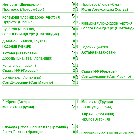
Янг Бойз (Швейцария)
0
0
Прогресс (Люксембург)
Прогресс (Люксембург)
3
1
Молд Александра (Уэльс)
Коламбия Флоридсдорф (Австрия)
2
1
Эргрюте (Швеция)
2
1
Коламбия Флоридсдорф (Австрия)
Глазго Рейнджерс (Шотланди
Буррели (Албания)
0
0
Глазго Рейнджерс (Шотландия)
0
1
Динамо (Тбилиси, Грузия)
0
1
Годонин (Чехия)
1
0
Годонин (Чехия)
Астана (Казахстан)
Астана (Казахстан)
2
1
Дроэда Юнайтед (Ирландия)
0
1
Коньяспор (Турция)
1
1
Скала ИФ (Фареры)
2
1
Скала ИФ (Фареры)
Сан Джованни (Сан-Марино)
Богемианс (Ирландия)
0
2
Сан Джованни (Сан-Марино)
3
1
Лебринг (Австрия)
1
1
Мешахте (Грузия)
Мешахте (Грузия)
2
1
Банатул (Сербия)
Авранш (Франция)
Ирбис (Эстония)
Слобода (Тузла, Босния и Герцеговина)
1
0
Ашер Селтик (Ирландия)
0
0
Слобода (Тузла, Босния и Герцего