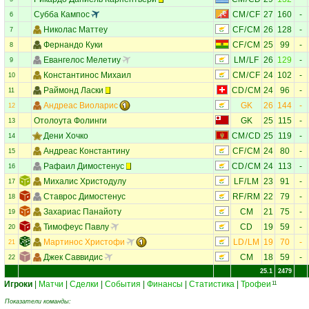
Субба Кампос
CM
/
CF
27
160
-
6
Николас Маттеу
CF
/
CM
26
128
-
7
Фернандо Куки
CF
/
CM
25
99
-
8
Евангелос Мелетиу
LM
/
LF
26
129
-
9
Константинос Михаил
CM
/
CF
24
102
-
10
Раймонд Ласки
CD
/
CM
24
96
-
11
Андреас Виоларис
GK
26
144
-
12
Отолоута Фолинги
GK
25
115
-
13
Дени Хочко
CM
/
CD
25
119
-
14
Андреас Константину
CF
/
CM
24
80
-
15
Рафаил Димостенус
CD
/
CM
24
113
-
16
Михалис Христодулу
LF
/
LM
23
91
-
17
Ставрос Димостенус
RF
/
RM
22
79
-
18
Захариас Панайоту
CM
21
75
-
19
Тимофеус Павлу
CD
19
59
-
20
Мартинос Христофи
LD
/
LM
19
70
-
21
Джек Саввидис
CM
18
59
-
22
25.1
2479
Игроки
|
Матчи
|
Сделки
|
События
|
Финансы
|
Статистика
|
Трофеи
11
Показатели команды: