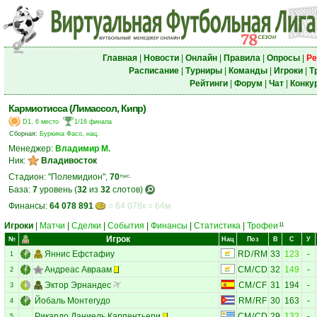
Главная
|
Новости
|
Онлайн
|
Правила
|
Опросы
|
Ре
Расписание
|
Турниры
|
Команды
|
Игроки
|
Т
Рейтинги
|
Форум
|
Чат
|
Конку
Кармиотисса (Лимассол, Кипр)
D1, 6 место
1/16 финала
Сборная:
Буркина Фасо, нац.
Менеджер:
Владимир М.
Ник:
Владивосток
Стадион: "Полемидион",
70
тыс.
База:
7
уровень (
32
из
32
слотов)
Финансы:
64 078 891
= 64 078к = 64м
Игроки
|
Матчи
|
Сделки
|
События
|
Финансы
|
Статистика
|
Трофеи
11
Игрок
№
Нац
Поз
В
С
У
Яннис Ефстафиу
RD
/
RM
33
123
-
1
Андреас Авраам
CM
/
CD
32
149
-
2
Эктор Эрнандес
CM
/
CF
31
194
-
3
Йобаль Монтегудо
RM
/
RF
30
163
-
4
Рикардо Даниель Карпентьери
CM
/
CD
29
132
-
5