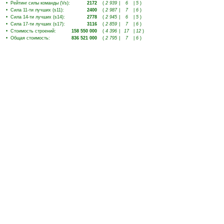
•
Рейтинг силы команды (Vs)
:
2172
(
2 939
|
6
|
5
)
•
Сила 11-ти лучших (s11)
:
2400
(
2 987
|
7
|
6
)
•
Сила 14-ти лучших (s14)
:
2778
(
2 945
|
6
|
5
)
•
Сила 17-ти лучших (s17)
:
3116
(
2 859
|
7
|
6
)
•
Стоимость строений
:
158 550 000
(
4 396
|
17
|
12
)
•
Общая стоимость
:
836 521 000
(
2 795
|
7
|
6
)