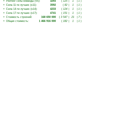
•
Рейтинг силы команды (Vs)
:
3293
(
125
|
1
|
1
)
•
Сила 11-ти лучших (s11)
:
3592
(
82
|
1
|
1
)
•
Сила 14-ти лучших (s14)
:
4233
(
124
|
1
|
1
)
•
Сила 17-ти лучших (s17)
:
4741
(
151
|
1
|
1
)
•
Стоимость строений
:
168 650 000
(
3 547
|
21
|
7
)
•
Общая стоимость
:
1 466 916 000
(
182
|
1
|
1
)