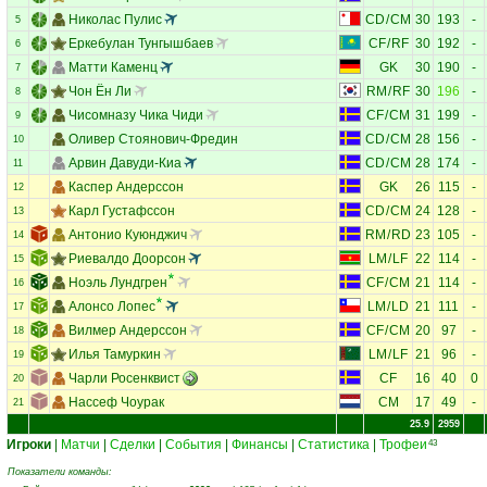
Николас Пулис
CD
/
CM
30
193
-
5
Еркебулан Тунгышбаев
CF
/
RF
30
192
-
6
Матти Каменц
GK
30
190
-
7
Чон Ён Ли
RM
/
RF
30
196
-
8
Чисомназу Чика Чиди
CF
/
CM
31
199
-
9
Оливер Стоянович-Фредин
CD
/
CM
28
156
-
10
Арвин Давуди-Киа
CD
/
CM
28
174
-
11
Каспер Андерссон
GK
26
115
-
12
Карл Густафссон
CD
/
CM
24
128
-
13
Антонио Куюнджич
RM
/
RD
23
105
-
14
Риевалдо Доорсон
LM
/
LF
22
114
-
15
Ноэль Лундгрен
CF
/
CM
21
114
-
16
Алонсо Лопес
LM
/
LD
21
111
-
17
Вилмер Андерссон
CF
/
CM
20
97
-
18
Илья Тамуркин
LM
/
LF
21
96
-
19
Чарли Росенквист
CF
16
40
0
20
Нассеф Чоурак
CM
17
49
-
21
25.9
2959
Игроки
|
Матчи
|
Сделки
|
События
|
Финансы
|
Статистика
|
Трофеи
43
Показатели команды: