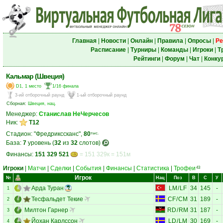
Главная
|
Новости
|
Онлайн
|
Правила
|
Опросы
|
Ре
Расписание
|
Турниры
|
Команды
|
Игроки
|
Т
Рейтинги
|
Форум
|
Чат
|
Конку
Кальмар (Швеция)
D1, 1 место
1/16 финала
3-ий отборочный раунд
1-ый отборочный раунд
Сборная:
Швеция, нац.
Менеджер:
Станислав НеЧерчесов
Ник:
T12
Стадион: "Фредрикссканс",
80
тыс.
База:
7
уровень (
32
из
32
слотов)
Финансы:
151 329 521
= 151 329к = 151м
Игроки
|
Матчи
|
Сделки
|
События
|
Финансы
|
Статистика
|
Трофеи
43
Игрок
№
Нац
Поз
В
С
У
Арда Туран
LM
/
LF
34
145
-
1
Тесфальдет Текие
CF
/
CM
31
189
-
2
Милтон Гарнер
RD
/
RM
31
187
-
3
Йохан Карлссон
LD
/
LM
30
169
-
4