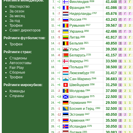
Рейтинги менеджеров:
Финляндия
41.448
2638
7.
+2
Г
3
Г
Мастерство
Франция
41.086
3025
8.
+3
3
2
2
За сезон
Нидерланды
45.676
2767
9.
-7
Г
Г
Г
За месяц
Россия
43.243
2781
10.
-7
Г
Г
Г
За год
Трофеи
Румыния
39.567
2417
11.
+4
2
2
2
Совет директоров
Украина
42.486
3050
12.
-6
Г
Г
3
Литва
41.917
2699
Рейтинги футболистов:
13.
-5
Г
3
Г
Бельгия
40.850
2821
14.
-1
3
2
2
Трофеи
Уэльс
39.350
2509
15.
+1
2
2
2
Рейтинги стран:
Беларусь
41.157
2725
16.
-6
Г
3
Г
Стадионы
Фареры
33.500
2441
17.
+6
1
1
1
Автосоставы
Польша
38.500
2557
Fair Play
18.
2
2
2
Сборные
Люксембург
31.417
2332
19.
+7
1
1
1
Трофеи
Сан-Марино
36.683
2546
20.
+1
2
2
1
Рейтинги мирокубков:
Швейцария
31.250
2358
21.
+6
1
1
1
Молдова
37.000
Команды
2384
22.
-2
2
2
1
Страны
Шотландия
22.500
2575
23.
+18
1
1
1
Германия
29.500
2924
24.
+6
1
1
1
Босния и Герц.
32.500
2393
25.
-1
1
1
1
Эстония
40.050
2447
26.
-12
3
2
2
Армения
35.500
2407
27.
-5
2
2
1
Исландия
30.050
2376
28.
+1
1
1
1
Латвия
30.083
2355
29.
-1
1
1
1