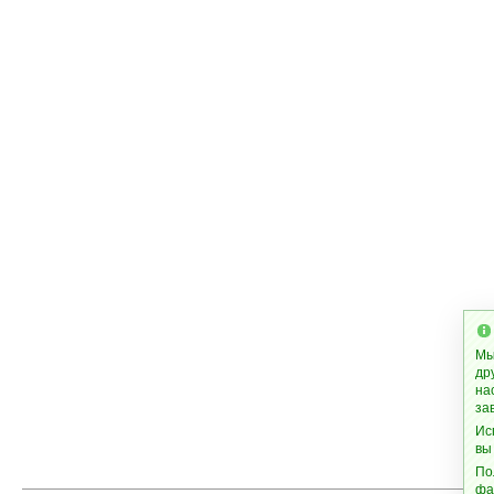
Мы
др
на
за
Ис
вы
По
фа