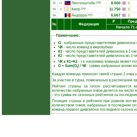
Лихтенштейн
8.000
2292
52.
+1
1
1
Кипр
11.750
2154
53.
-1
1
1
Андорра
6.667
2103
54.
1
1
Р
Пред
№
Федерация
Начало 71-
Примечание:
О
- набранные представителями дивизиона о
ЧК
- число команд в мирокубках
К1
- число представителей дивизиона в 1-ом
К2
- число представителей дивизиона во 2-о
ЧК ≤ К1+К2
- т.к. например команда может поу
О = Sum(О
) / ЧК
- сумма набранных всеми ко
i
Каждая команда приносит своей стране 2 очка за
За участие в турах, помеченных в расписании зв
Рейтинг страны за сезон рассчитывается ка
количество набранных очков делится на число 
- это сумма ее сезонных рейтингов за последние
Позиция страны в рейтинге при равном кол-в
количеством очков, набранных в последнем се
команд первого дивизиона последнего сезона н