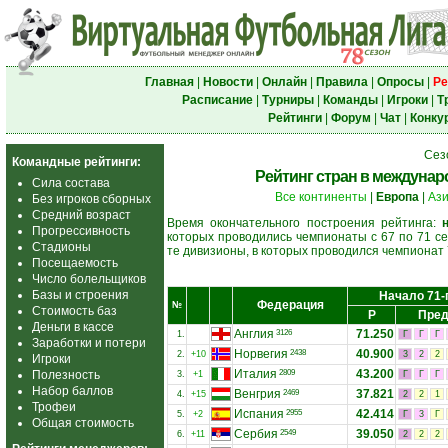
Главная
|
Новости
|
Онлайн
|
Правила
|
Опросы
|
Ре
Расписание
|
Турниры
|
Команды
|
Игроки
|
Т
Рейтинги
|
Форум
|
Чат
|
Конку
Сез
Командные рейтинги:
Рейтинг стран в междунаро
Сила состава
Все континенты
|
Европа
|
Аз
Без игроков сборных
Средний возраст
Время окончательного построения рейтинга:
Прогрессивность
которых проводились чемпионаты с 67 по 71 се
Стадионы
те дивизионы, в которых проводился чемпионат 
Посещаемость
Число болельщиков
Базы и строения
Начало 71-
Федерация
№
Стоимость баз
Р
Пред
Деньги в кассе
Англия
71.250
3126
1.
Г
Г
Г
Заработки и потери
Норвегия
40.900
2438
2.
+10
3
2
2
Игроки
Италия
43.200
Полезность
2809
3.
+1
Г
Г
Г
Набор баллов
Венгрия
37.821
2469
4.
+15
2
2
1
Трофеи
Испания
42.414
2955
5.
+2
Г
3
Г
Общая стоимость
Сербия
39.050
2549
6.
+11
2
2
2