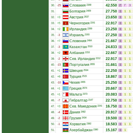
Словакия
42.550
2348
30.
-25
Г
Г
3
Болгария
27.750
2409
31.
1
1
1
Австрия
23.650
2637
32.
+3
1
1
1
Черногория
22.917
2241
33.
+5
1
1
1
Ирландия
23.250
2269
34.
+2
1
1
1
Израиль
27.250
2193
35.
-3
1
1
1
Словения
21.667
2464
36.
+7
1
1
1
Казахстан
24.833
2510
37.
-3
1
1
1
Албания
22.667
2153
38.
+2
1
1
1
Сев. Ирландия
22.917
2212
39.
-2
1
1
1
Португалия
31.661
2655
40.
-15
1
1
1
Швеция
22.250
2534
41.
+1
1
1
1
Турция
18.867
2515
42.
+6
1
1
1
Чехия
25.250
2455
43.
-10
1
1
1
Греция
20.667
2674
44.
+1
1
1
1
Мальта
20.083
2373
45.
+1
1
1
1
Гибралтар
22.750
2147
46.
-7
1
1
1
Сев. Македония
16.750
2241
47.
+3
1
1
1
Дания
20.917
2482
48.
-4
1
1
1
Грузия
19.500
2434
49.
-2
1
1
1
Хорватия
18.583
2382
50.
-1
1
1
1
Азербайджан
15.167
2380
51.
1
1