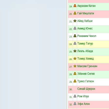
Аврахам Катан
19.
Гай Мишпати
20.
Айид Хабши
21.
Ахмед Юнес
22.
Рахамим Чекол
23.
Тамер Татур
24.
Лиэль Абада
25.
Томер Хемед
26.
Максим Гречкин
27.
Эйанив Сегев
28.
Трико Гатеон
29.
Синай Шукрон
30.
Ром Илуз
31.
Эфи Алон
32.