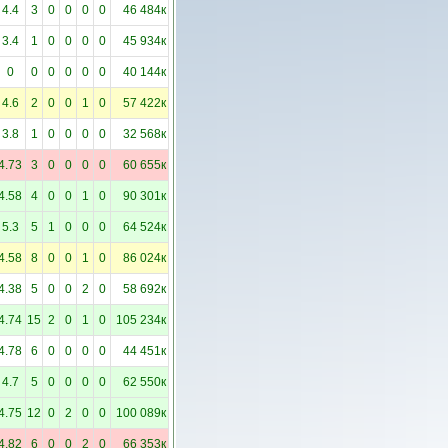
4.4
3
0
0
0
0
46 484к
3.4
1
0
0
0
0
45 934к
0
0
0
0
0
0
40 144к
4.6
2
0
0
1
0
57 422к
3.8
1
0
0
0
0
32 568к
4.73
3
0
0
0
0
60 655к
4.58
4
0
0
1
0
90 301к
5.3
5
1
0
0
0
64 524к
4.58
8
0
0
1
0
86 024к
4.38
5
0
0
2
0
58 692к
4.74
15
2
0
1
0
105 234к
4.78
6
0
0
0
0
44 451к
4.7
5
0
0
0
0
62 550к
4.75
12
0
2
0
0
100 089к
4.82
6
0
0
2
0
66 353к