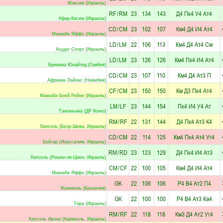
Максим (Израиль)
RF
/
RM
23
134
143
Д4
Пк4
У4
Ат4
Кфар-Касем (Израиль)
CD
/
CM
23
102
107
Км4
Д4
И4
Ат4
Маккаби Яффо (Израиль)
LD
/
LM
22
106
113
Км4
Д4
Ат4
См
Агудат Спорт (Израиль)
LD
/
LM
23
126
126
Км4
Пк4
И4
Ат4
Брикама Юнайтед (Гамбия)
CD
/
CM
23
107
110
Км4
Д4
Ат3
П
Африкан Лайонс (Намибия)
CF
/
CM
23
150
150
Км
Д3
Пк4
Ат4
Маккаби Бней Рейне (Израиль)
LM
/
LF
23
144
154
Пк4
И4
У4
Ат
Танганьика (ДР Конго)
RM
/
RF
22
131
144
Д4
Пк4
Ат3
К4
Хапоэль (Беэр-Шева, Израиль)
CD
/
CM
22
114
125
Км4
Пк4
Ат4
Уг4
Бейтар (Иерусалим, Израиль)
RM
/
RD
23
123
129
Д4
Пк4
И4
Ат3
Хапоэль (Ришон-ле-Цион, Израиль)
CM
/
CF
22
100
105
Км4
Д4
И4
Ат4
Маккаби Яффо (Израиль)
GK
22
106
106
Р4
В4
Ат2
П4
Жоинвиль (Бразилия)
GK
22
100
100
Р4
В4
Ат3
Ка4
Тира (Израиль)
RM
/
RF
22
118
118
Км3
Д4
Ат2
Уг4
Хапоэль Ирони (Кармиэль, Израиль)