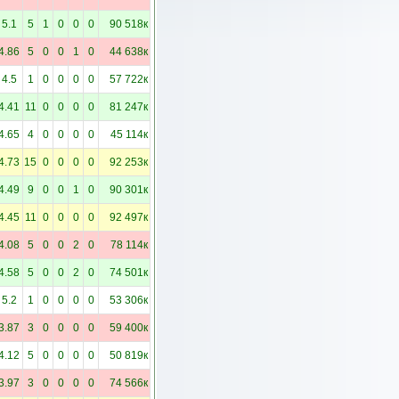
5.1
5
1
0
0
0
90 518к
4.86
5
0
0
1
0
44 638к
4.5
1
0
0
0
0
57 722к
4.41
11
0
0
0
0
81 247к
4.65
4
0
0
0
0
45 114к
4.73
15
0
0
0
0
92 253к
4.49
9
0
0
1
0
90 301к
4.45
11
0
0
0
0
92 497к
4.08
5
0
0
2
0
78 114к
4.58
5
0
0
2
0
74 501к
5.2
1
0
0
0
0
53 306к
3.87
3
0
0
0
0
59 400к
4.12
5
0
0
0
0
50 819к
3.97
3
0
0
0
0
74 566к