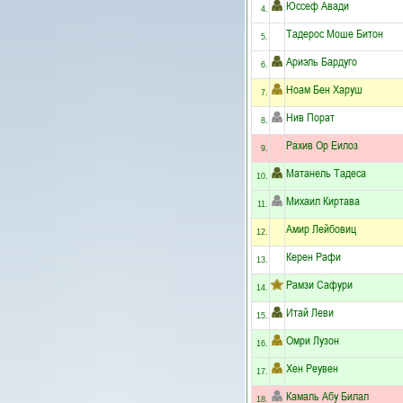
Юссеф Авади
4.
Тадерос Моше Битон
5.
Ариэль Бардуго
6.
Ноам Бен Харуш
7.
Нив Порат
8.
Рахив Ор Еилоз
9.
Матанель Тадеса
10.
Михаил Киртава
11.
Aмир Лейбовиц
12.
Керен Рафи
13.
Рамзи Сафури
14.
Итай Леви
15.
Омри Лузон
16.
Хен Реувен
17.
Камаль Абу Билал
18.