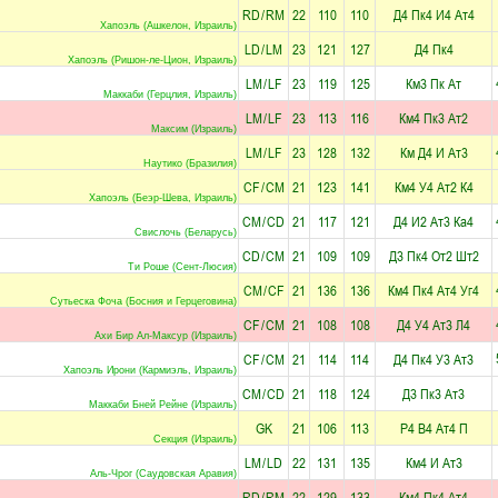
RD
/
RM
22
110
110
Д4
Пк4
И4
Ат4
Хапоэль (Ашкелон, Израиль)
LD
/
LM
23
121
127
Д4
Пк4
Хапоэль (Ришон-ле-Цион, Израиль)
LM
/
LF
23
119
125
Км3
Пк
Ат
Маккаби (Герцлия, Израиль)
LM
/
LF
23
113
116
Км4
Пк3
Ат2
Максим (Израиль)
LM
/
LF
23
128
132
Км
Д4
И
Ат3
Наутико (Бразилия)
CF
/
CM
21
123
141
Км4
У4
Ат2
К4
Хапоэль (Беэр-Шева, Израиль)
CM
/
CD
21
117
121
Д4
И2
Ат3
Ка4
Свислочь (Беларусь)
CD
/
CM
21
109
109
Д3
Пк4
От2
Шт2
Ти Роше (Сент-Люсия)
CM
/
CF
21
136
136
Км4
Пк4
Ат4
Уг4
Сутьеска Фоча (Босния и Герцеговина)
CF
/
CM
21
108
108
Д4
У4
Ат3
Л4
Ахи Бир Ал-Максур (Израиль)
CF
/
CM
21
114
114
Д4
Пк4
У3
Ат3
Хапоэль Ирони (Кармиэль, Израиль)
CM
/
CD
21
118
124
Д3
Пк3
Ат3
Маккаби Бней Рейне (Израиль)
GK
21
106
113
Р4
В4
Ат4
П
Секция (Израиль)
LM
/
LD
22
131
135
Км4
И
Ат3
Аль-Чрог (Саудовская Аравия)
RD
/
RM
22
129
133
Км4
Пк4
Ат4