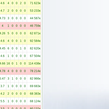
4.6
4
0
0
2
0
71 623к
4.7
2
0
0
0
0
53 233к
4.73
3
0
0
0
0
44 587к
4
1
0
0
0
0
46 759к
4.26
5
0
0
0
0
62 871к
4.6
4
0
0
1
0
92 584к
4.45
6
0
0
1
0
82 620к
4.6
1
0
0
0
0
67 504к
4.66
16
0
1
0
0
114 438к
4.78
4
0
0
0
0
78 214к
5.47
3
1
0
0
0
82 966к
3.7
1
0
0
0
0
69 683к
4.2
2
0
0
0
0
68 383к
5.5
1
0
0
0
0
68 124к
3.5
1
0
0
0
0
80 132к