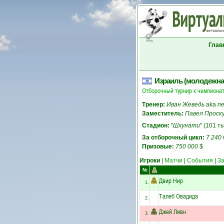
Глав
Израиль (молодежна
Отборочный турнир к чемпионат
Тренер:
Иван Жеведь
aka
n
Заместитель:
Павел Проск
Стадион:
"
Шхунати
" (101 ты
За отборочный цикл:
7 240
Призовые:
750 000
$
Игроки
|
Матчи
|
События
|
З
№
Двир Нир
1.
Талеб Овадида
2.
Джей Ливн
3.