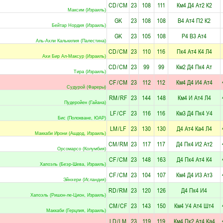
CD
/
CM
23
108
111
Км4
Д4
Ат2
К2
Максим (Израиль)
GK
23
108
108
В4
Ат4
П2
К2
Бейтар Нордия (Израиль)
GK
23
105
108
Р4
В3
Ат4
Аль-Ахли Калькилия (Палестина)
CD
/
CM
23
110
116
Пк4
Ат4
К4
Л4
Ахи Бир Ал-Максур (Израиль)
CD
/
CM
23
99
99
Км2
Д4
Пк4
Ат
Тира (Израиль)
CF
/
CM
23
112
112
Км4
Д4
И4
Ат4
Судурой (Фареры)
RM
/
RF
23
144
148
Км4
И
Ат4
Л4
Пудеройен (Гайана)
LF
/
CF
23
116
116
Км3
Д4
Пк4
У4
Бис (Полокване, ЮАР)
LM
/
LF
23
130
130
Д4
Ат4
Ка4
Л4
Маккаби Ирони (Ашдод, Израиль)
CM
/
RM
23
117
117
Д4
Пк4
И2
Ат2
Орсомарсо (Колумбия)
CF
/
CM
23
148
163
Д4
Пк4
Ат4
К4
Хапоэль (Беэр-Шева, Израиль)
CF
/
CM
23
104
107
Км4
Д4
И3
Ат3
Эйнхери (Исландия)
RD
/
RM
23
120
126
Д4
Пк4
И4
Хапоэль (Ришон-ле-Цион, Израиль)
CM
/
CF
23
143
150
Км4
У4
Ат4
Шт4
Маккаби (Герцлия, Израиль)
LD
/
LM
23
119
119
Км4
Пк2
Ат4
Ка4