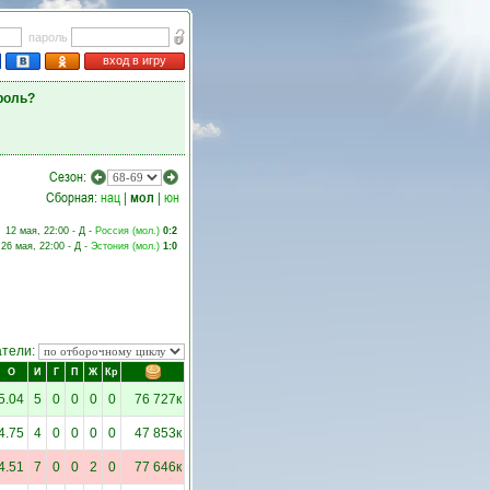
пароль
вход в игру
роль?
Сезон:
Сборная:
нац
|
мол
|
юн
12 мая, 22:00 - Д -
Россия (мол.)
0:2
26 мая, 22:00 - Д -
Эстония (мол.)
1:0
атели:
О
И
Г
П
Ж
Кр
5.04
5
0
0
0
0
76 727к
4.75
4
0
0
0
0
47 853к
4.51
7
0
0
2
0
77 646к