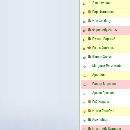
Яков Кушнир
33.
Бар Натаниель
34.
Идо Эксбард
35.
Фарес Абу Акель
36.
Руслан Барский
37.
Ротем Хатуэль
38.
Шалев Харуш
39.
Мердахи Регинский
40.
Арье Кове
41.
Башир Марзеев
42.
Аркаш Гречкин
43.
Гай Хадида
44.
Йосси Гинзбург
45.
Амит Меир
46.
Назар Абу Катифан
47.