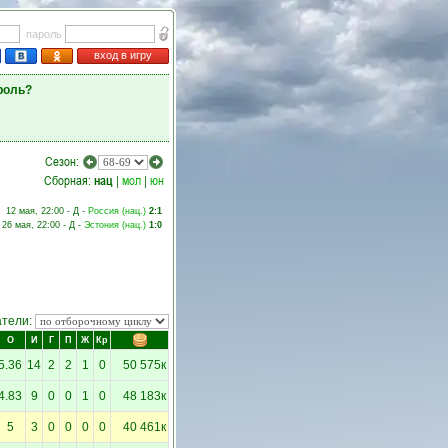
пароль
вход в игру
роль?
Сезон:
Сборная:
нац
|
мол
|
юн
12 мая, 22:00 - Д -
Россия (нац.)
2:1
26 мая, 22:00 - Д -
Эстония (нац.)
1:0
атели:
О
И
Г
П
Ж
Кр
5.36
14
2
2
1
0
50 575к
4.83
9
0
0
1
0
48 183к
5
3
0
0
0
0
40 461к