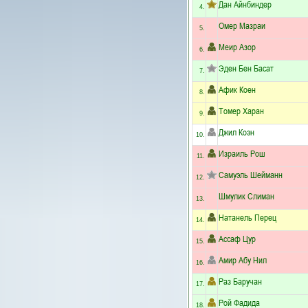
Дан Айнбиндер
4.
Омер Мазраи
5.
Меир Азор
6.
Эден Бен Басат
7.
Афик Коен
8.
Томер Харан
9.
Джил Коэн
10.
Израиль Рош
11.
Самуэль Шейманн
12.
Шмулик Слиман
13.
Натанель Перец
14.
Ассаф Цур
15.
Амир Абу Нил
16.
Раз Баручан
17.
Рой Фадида
18.