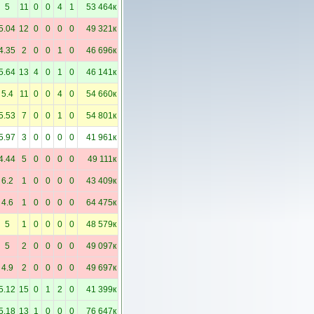
5
11
0
0
4
1
53 464к
5.04
12
0
0
0
0
49 321к
4.35
2
0
0
1
0
46 696к
5.64
13
4
0
1
0
46 141к
5.4
11
0
0
4
0
54 660к
5.53
7
0
0
1
0
54 801к
5.97
3
0
0
0
0
41 961к
4.44
5
0
0
0
0
49 111к
6.2
1
0
0
0
0
43 409к
4.6
1
0
0
0
0
64 475к
5
1
0
0
0
0
48 579к
5
2
0
0
0
0
49 097к
4.9
2
0
0
0
0
49 697к
5.12
15
0
1
2
0
41 399к
5.18
13
1
0
0
0
76 647к