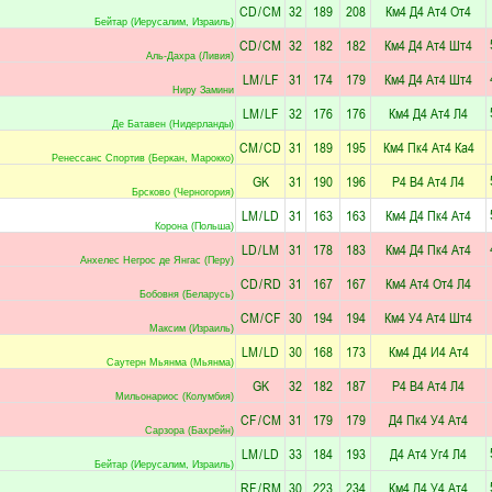
CD
/
CM
32
189
208
Км4
Д4
Ат4
От4
Бейтар (Иерусалим, Израиль)
CD
/
CM
32
182
182
Км4
Д4
Ат4
Шт4
Аль-Дахра (Ливия)
LM
/
LF
31
174
179
Км4
Д4
Ат4
Шт4
Ниру Замини
LM
/
LF
32
176
176
Км4
Д4
Ат4
Л4
Де Батавен (Нидерланды)
CM
/
CD
31
189
195
Км4
Пк4
Ат4
Ка4
Ренессанс Спортив (Беркан, Марокко)
GK
31
190
196
Р4
В4
Ат4
Л4
Брсково (Черногория)
LM
/
LD
31
163
163
Км4
Д4
Пк4
Ат4
Корона (Польша)
LD
/
LM
31
178
183
Км4
Д4
Пк4
Ат4
Анхелес Негрос де Янгас (Перу)
CD
/
RD
31
167
167
Км4
Ат4
От4
Л4
Бобовня (Беларусь)
CM
/
CF
30
194
194
Км4
У4
Ат4
Шт4
Максим (Израиль)
LM
/
LD
30
168
173
Км4
Д4
И4
Ат4
Саутерн Мьянма (Мьянма)
GK
32
182
187
Р4
В4
Ат4
Л4
Мильонариос (Колумбия)
CF
/
CM
31
179
179
Д4
Пк4
У4
Ат4
Сарзора (Бахрейн)
LM
/
LD
33
184
193
Д4
Ат4
Уг4
Л4
Бейтар (Иерусалим, Израиль)
RF
/
RM
30
223
234
Км4
Д4
У4
Ат4