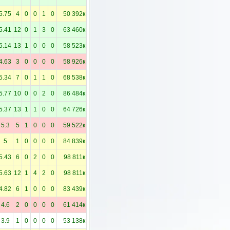
5.75
4
0
0
1
0
50 392к
5.41
12
0
1
3
0
63 460к
5.14
13
1
0
0
0
58 523к
4.63
3
0
0
0
0
58 926к
5.34
7
0
1
1
0
68 538к
5.77
10
0
0
2
0
86 484к
5.37
13
1
1
0
0
64 726к
5.3
5
1
0
0
0
59 522к
5
1
0
0
0
0
84 839к
5.43
6
0
2
0
0
98 811к
5.63
12
1
4
2
0
98 811к
4.82
6
1
0
0
0
83 439к
4.6
2
0
0
0
0
61 414к
3.9
1
0
0
0
0
53 138к