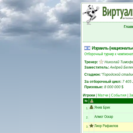
Глав
Израиль (националь
Отборочный турнир к чемпионат
Тренер:
Николай Тимоф
Заместитель:
Андрей Беле
Стадион:
"
Городской стади
За отборочный цикл:
7 405
Призовые:
8 000 000
$
Игроки
|
Матчи
|
События
|
З
№
Янив Брик
1.
Алмог Оскар
2.
Лиор Рафаелов
3.