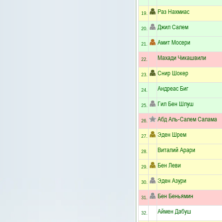
Раз Нахмиас
19.
Джил Салем
20.
Амит Мосери
21.
Махади Чикашвили
22.
Снир Шокер
23.
Андреас Биг
24.
Гил Бен Шлуш
25.
Абд Аль-Салем Салама
26.
Эден Шрем
27.
Виталий Арари
28.
Бен Леви
29.
Эден Азури
30.
Бен Беньямин
31.
Аймен Дабуш
32.