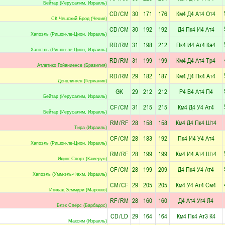
Бейтар (Иерусалим, Израиль)
CD
/
CM
30
171
176
Км4
Д4
Ат4
От4
СК Чешский Брод (Чехия)
CD
/
CM
30
192
192
Д4
Пк4
И4
Ат4
Хапоэль (Ришон-ле-Цион, Израиль)
RD
/
RM
31
198
212
Пк4
И4
Ат4
Ка4
Хапоэль (Ришон-ле-Цион, Израиль)
RD
/
RM
31
199
199
Км4
Д4
Ат4
Тр4
Атлетико Гойаниенсе (Бразилия)
RD
/
RM
29
182
187
Км4
Д4
Пк4
Ат4
Денцлинген (Германия)
GK
29
212
212
Р4
В4
Ат4
П4
Бейтар (Иерусалим, Израиль)
CF
/
CM
31
215
215
Км4
Д4
У4
Ат4
Бейтар (Иерусалим, Израиль)
RM
/
RF
28
158
158
Км4
Д4
Пк4
Шт4
Тира (Израиль)
CF
/
CM
28
183
192
Пк4
И4
У4
Ат4
Хапоэль (Ришон-ле-Цион, Израиль)
RM
/
RF
28
199
199
Км4
И4
Ат4
Шт4
Идинг Спорт (Камерун)
CF
/
CM
28
199
209
Д4
Пк4
У4
Ат4
Хапоэль (Умм-эль-Фахм, Израиль)
CM
/
CF
29
205
205
Км4
У4
Ат4
См4
Итихад Земмури (Марокко)
RF
/
RM
28
160
160
Д4
Ат4
Уг4
Л4
Блэк Спёрс (Барбадос)
CD
/
LD
29
164
164
Км4
Пк4
Ат3
К4
Максим (Израиль)