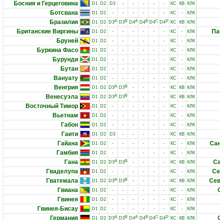
Босния и Герцеговина
D1
D2
D3
-
-
-
-
-
КС
КВ
КЛК
Ботсвана
D1
D2
-
-
-
-
-
-
КС
-
КЛК
Бразилия
A
B
A
B
C
D
D1
D2
D3
D3
D4
D4
D4
D4
КС
КВ
КЛК
Британские Виргины
Па
D1
D2
-
-
-
-
-
-
КС
-
КЛК
Бруней
D1
D2
-
-
-
-
-
-
КС
-
КЛК
Буркина Фасо
D1
D2
-
-
-
-
-
-
КС
-
КЛК
Бурунди
D1
D2
-
-
-
-
-
-
КС
-
КЛК
Бутан
D1
D2
-
-
-
-
-
-
КС
-
КЛК
Вануату
D1
D2
-
-
-
-
-
-
КС
-
КЛК
Венгрия
A
B
D1
D2
D3
D3
-
-
-
-
КС
КВ
КЛК
Венесуэла
A
B
D1
D2
D3
D3
-
-
-
-
КС
КВ
КЛК
Восточный Тимор
D1
D2
-
-
-
-
-
-
КС
-
КЛК
Вьетнам
D1
D2
-
-
-
-
-
-
КС
-
КЛК
Габон
D1
D2
-
-
-
-
-
-
КС
-
КЛК
Гаити
D1
D2
D3
-
-
-
-
-
КС
КВ
КЛК
Гайана
Сан
D1
D2
-
-
-
-
-
-
КС
-
КЛК
Гамбия
D1
D2
-
-
-
-
-
-
КС
-
КЛК
Гана
A
B
Са
D1
D2
D3
D3
-
-
-
-
КС
КВ
КЛК
Гваделупа
Се
D1
D2
-
-
-
-
-
-
КС
-
КЛК
Гватемала
A
B
Сев
D1
D2
D3
D3
-
-
-
-
КС
КВ
КЛК
Гвиана
D1
D2
-
-
-
-
-
-
КС
-
КЛК
Гвинея
D1
D2
-
-
-
-
-
-
КС
-
КЛК
Гвинея-Бисау
D1
D2
-
-
-
-
-
-
КС
-
КЛК
Германия
A
B
A
B
C
D
D1
D2
D3
D3
D4
D4
D4
D4
КС
КВ
КЛК