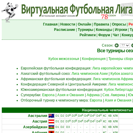
Главная
|
Новости
|
Онлайн
|
Правила
|
Опросы
|
Ре
Расписание
|
Турниры
|
Команды
|
Игроки
|
Т
Рейтинги
|
Форум
|
Чат
|
Конку
Сезон:
Все турниры се
Кубок межсезонья
|
Конференция
|
Тренеры сбор
Европейская футбольная конфедерация:
Лига европейских чемп
Азиатский футбольный союз:
Лига чемпионов Азии
|
Кубок азиат
Африканская футбольная конфедерация:
Лига чемпионов Африк
Конфедерация Северной и Центральной Америки:
Лига чемпион
Южноамериканская футбольная конфедерация:
Кубок Либертад
Суперкубки:
Европа
|
Азия и Океания
|
Африка
|
Сев. Америка
|
Юж
Отборочный турнир к чемпионату мира:
Европа
|
Азия и Океания
Национальные чемпионаты и 
Австралия
A
B
A
B
C
D
D1
D2
D3
D3
D4
D4
D4
D4
КС
КВ
КЛК
Австрия
A
B
A
B
C
D
D1
D2
D3
D3
D4
D4
D4
D4
КС
КВ
КЛК
Азербайджан
D1
D2
D3
-
-
-
-
-
КС
КВ
КЛК
Албания
D1
D2
-
-
-
-
-
-
КС
-
КЛК