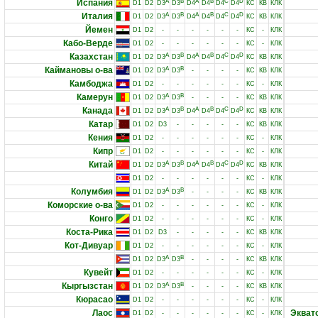
Испания
A
B
A
B
C
D
D1
D2
D3
D3
D4
D4
D4
D4
КС
КВ
КЛК
Италия
A
B
A
B
C
D
D1
D2
D3
D3
D4
D4
D4
D4
КС
КВ
КЛК
Йемен
D1
D2
-
-
-
-
-
-
КС
-
КЛК
Кабо-Верде
D1
D2
-
-
-
-
-
-
КС
-
КЛК
Казахстан
A
B
A
B
C
D
D1
D2
D3
D3
D4
D4
D4
D4
КС
КВ
КЛК
Каймановы о-ва
A
B
D1
D2
D3
D3
-
-
-
-
КС
КВ
КЛК
Камбоджа
D1
D2
-
-
-
-
-
-
КС
-
КЛК
Камерун
A
B
D1
D2
D3
D3
-
-
-
-
КС
КВ
КЛК
Канада
A
B
A
B
C
D
D1
D2
D3
D3
D4
D4
D4
D4
КС
КВ
КЛК
Катар
D1
D2
D3
-
-
-
-
-
КС
КВ
КЛК
Кения
D1
D2
-
-
-
-
-
-
КС
-
КЛК
Кипр
D1
D2
-
-
-
-
-
-
КС
-
КЛК
Китай
A
B
A
B
C
D
D1
D2
D3
D3
D4
D4
D4
D4
КС
КВ
КЛК
D1
D2
-
-
-
-
-
-
КС
-
КЛК
Колумбия
A
B
D1
D2
D3
D3
-
-
-
-
КС
КВ
КЛК
Коморские о-ва
D1
D2
-
-
-
-
-
-
КС
-
КЛК
Конго
D1
D2
-
-
-
-
-
-
КС
-
КЛК
Коста-Рика
D1
D2
D3
-
-
-
-
-
КС
КВ
КЛК
Кот-Дивуар
D1
D2
-
-
-
-
-
-
КС
-
КЛК
A
B
D1
D2
D3
D3
-
-
-
-
КС
КВ
КЛК
Кувейт
D1
D2
-
-
-
-
-
-
КС
-
КЛК
Кыргызстан
A
B
D1
D2
D3
D3
-
-
-
-
КС
КВ
КЛК
Кюрасао
D1
D2
-
-
-
-
-
-
КС
-
КЛК
Лаос
Экват
D1
D2
-
-
-
-
-
-
КС
-
КЛК