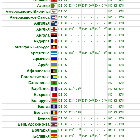
Алжир
A
B
A
B
C
D
D1
D2
D3
D3
D4
D4
D4
D4
КС
КВ
КЛК
Американские Виргины
D1
D2
-
-
-
-
-
-
КС
-
КЛК
Американское Самоа
D1
D2
-
-
-
-
-
-
КС
-
КЛК
Ангилья
D1
D2
-
-
-
-
-
-
КС
-
КЛК
Англия
A
B
A
B
C
D
D1
D2
D3
D3
D4
D4
D4
D4
КС
КВ
КЛК
Ангола
D1
D2
-
-
-
-
-
-
КС
-
КЛК
Андорра
D1
D2
-
-
-
-
-
-
КС
-
КЛК
Антигуа и Барбуда
D1
D2
-
-
-
-
-
-
КС
-
КЛК
Аргентина
A
B
A
B
C
D
D1
D2
D3
D3
D4
D4
D4
D4
КС
КВ
КЛК
Армения
D1
D2
-
-
-
-
-
-
КС
-
КЛК
Аруба
D1
D2
-
-
-
-
-
-
КС
-
КЛК
Афганистан
D1
D2
-
-
-
-
-
-
КС
-
КЛК
Багамские о-ва
D1
D2
-
-
-
-
-
-
КС
-
КЛК
Бангладеш
D1
D2
-
-
-
-
-
-
КС
-
КЛК
Барбадос
A
B
D1
D2
D3
D3
-
-
-
-
КС
КВ
КЛК
Бахрейн
D1
D2
-
-
-
-
-
-
КС
-
КЛК
Беларусь
A
B
A
B
C
D
D1
D2
D3
D3
D4
D4
D4
D4
КС
КВ
КЛК
Белиз
D1
D2
-
-
-
-
-
-
КС
-
КЛК
Бельгия
A
B
D1
D2
D3
D3
-
-
-
-
КС
КВ
КЛК
Бенин
D1
D2
-
-
-
-
-
-
КС
-
КЛК
Бермудские о-ва
D1
D2
-
-
-
-
-
-
КС
-
КЛК
Болгария
A
B
D1
D2
D3
D3
-
-
-
-
КС
КВ
КЛК
Боливия
A
B
A
B
C
D
D1
D2
D3
D3
D4
D4
D4
D4
КС
КВ
КЛК