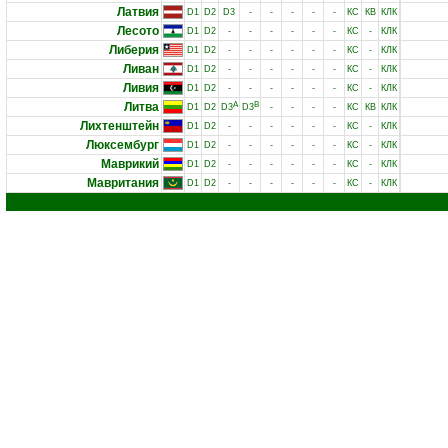
Латвия
D1
D2
D3
-
-
-
-
-
КС
КВ
КЛК
Лесото
D1
D2
-
-
-
-
-
-
КС
-
КЛК
Либерия
D1
D2
-
-
-
-
-
-
КС
-
КЛК
Ливан
D1
D2
-
-
-
-
-
-
КС
-
КЛК
Ливия
D1
D2
-
-
-
-
-
-
КС
-
КЛК
Литва
A
B
D1
D2
D3
D3
-
-
-
-
КС
КВ
КЛК
Лихтенштейн
D1
D2
-
-
-
-
-
-
КС
-
КЛК
Люксембург
D1
D2
-
-
-
-
-
-
КС
-
КЛК
Маврикий
D1
D2
-
-
-
-
-
-
КС
-
КЛК
Мавритания
D1
D2
-
-
-
-
-
-
КС
-
КЛК