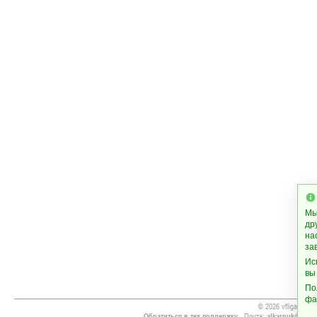
Мы
др
на
за
Ис
вы
По
фа
© 2026 vfliga.org
Обратиться в тех.поддержку
- Почта:
alkarpuk@gmai