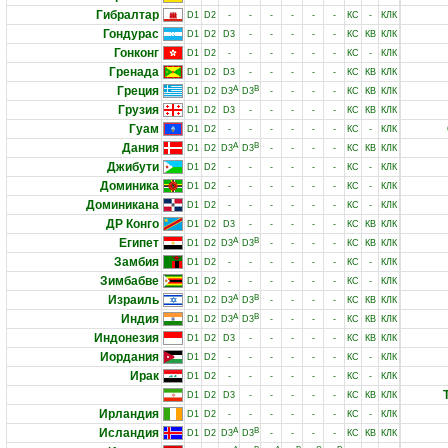
Гибралтар
D1
D2
-
-
-
-
-
-
КС
-
КЛК
Гондурас
D1
D2
D3
-
-
-
-
-
КС
КВ
КЛК
Гонконг
D1
D2
-
-
-
-
-
-
КС
-
КЛК
Гренада
D1
D2
D3
-
-
-
-
-
КС
КВ
КЛК
Греция
A
B
D1
D2
D3
D3
-
-
-
-
КС
КВ
КЛК
Грузия
D1
D2
D3
-
-
-
-
-
КС
КВ
КЛК
Гуам
D1
D2
-
-
-
-
-
-
КС
-
КЛК
Дания
A
B
D1
D2
D3
D3
-
-
-
-
КС
КВ
КЛК
Джибути
D1
D2
-
-
-
-
-
-
КС
-
КЛК
Доминика
D1
D2
-
-
-
-
-
-
КС
-
КЛК
Доминикана
D1
D2
-
-
-
-
-
-
КС
-
КЛК
ДР Конго
D1
D2
D3
-
-
-
-
-
КС
КВ
КЛК
Египет
A
B
D1
D2
D3
D3
-
-
-
-
КС
КВ
КЛК
Замбия
D1
D2
-
-
-
-
-
-
КС
-
КЛК
Зимбабве
D1
D2
-
-
-
-
-
-
КС
-
КЛК
Израиль
A
B
D1
D2
D3
D3
-
-
-
-
КС
КВ
КЛК
Индия
A
B
D1
D2
D3
D3
-
-
-
-
КС
КВ
КЛК
Индонезия
D1
D2
D3
-
-
-
-
-
КС
КВ
КЛК
Иордания
D1
D2
-
-
-
-
-
-
КС
-
КЛК
Ирак
D1
D2
-
-
-
-
-
-
КС
-
КЛК
D1
D2
D3
-
-
-
-
-
КС
КВ
КЛК
Ирландия
D1
D2
-
-
-
-
-
-
КС
-
КЛК
Исландия
A
B
D1
D2
D3
D3
-
-
-
-
КС
КВ
КЛК