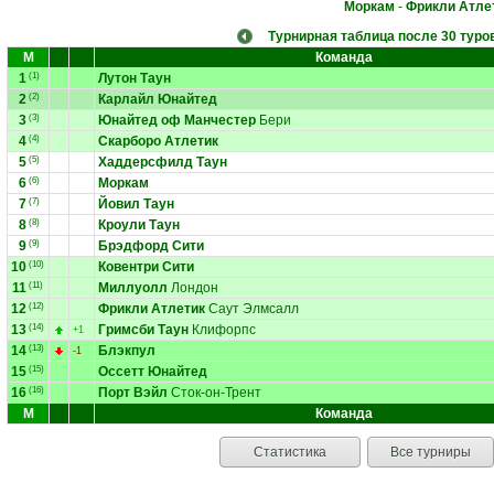
Моркам
-
Фрикли Атле
Турнирная таблица после 30 туро
М
Команда
1
(1)
Лутон Таун
2
(2)
Карлайл Юнайтед
3
(3)
Юнайтед оф Манчестер
Бери
4
(4)
Скарборо Атлетик
5
(5)
Хаддерсфилд Таун
6
(6)
Моркам
7
(7)
Йовил Таун
8
(8)
Кроули Таун
9
(9)
Брэдфорд Сити
10
(10)
Ковентри Сити
11
(11)
Миллуолл
Лондон
12
(12)
Фрикли Атлетик
Саут Элмсалл
13
(14)
Гримсби Таун
Клифорпс
+1
14
(13)
Блэкпул
-1
15
(15)
Оссетт Юнайтед
16
(16)
Порт Вэйл
Сток-он-Трент
М
Команда
Статистика
Все турниры