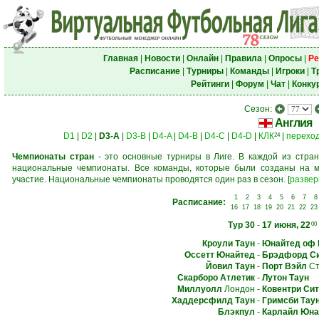
Главная
|
Новости
|
Онлайн
|
Правила
|
Опросы
|
Ре
Расписание
|
Турниры
|
Команды
|
Игроки
|
Т
Рейтинги
|
Форум
|
Чат
|
Конку
Сезон:
Англия
D1
|
D2
|
D3-A
|
D3-B
|
D4-A
|
D4-B
|
D4-C
|
D4-D
|
КЛК
|
перехо
24
Чемпионаты стран
- это основные турниры в Лиге. В каждой из стран
национальные чемпионаты. Все команды, которые были созданы на м
участие. Национальные чемпионаты проводятся один раз в сезон.
[
развер
1
2
3
4
5
6
7
8
Расписание:
16
17
18
19
20
21
22
23
Тур 30
-
17 июня, 22
00
Кроули Таун
-
Юнайтед оф 
Оссетт Юнайтед
-
Брэдфорд С
Йовил Таун
-
Порт Вэйл
Ст
Скарборо Атлетик
-
Лутон Таун
Миллуолл
Лондон
-
Ковентри Сит
Хаддерсфилд Таун
-
Гримсби Тау
Блэкпул
-
Карлайл Юна