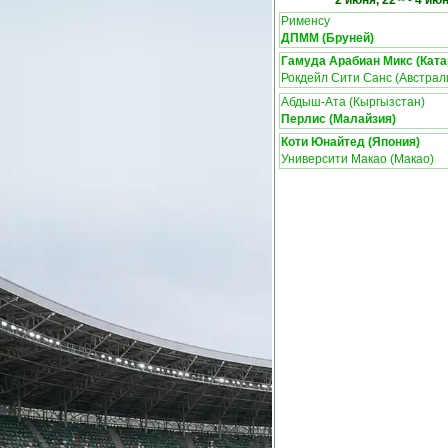
2 июня, 22
-
4 июн
Рименсу
ДПММ (Бруней)
Гамуда Арабиан Микс (Ката
Рокдейл Сити Санс (Австрал
Абдыш-Ата (Кыргызстан)
Перлис (Малайзия)
Коти Юнайтед (Япония)
Университи Макао (Макао)