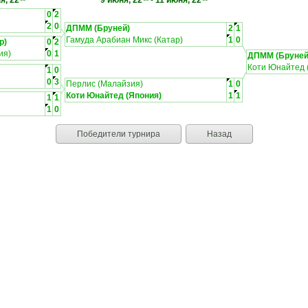
я, 22
9 июня, 22
-
11 июня, 22
0
2
2
0
ДПММ (Бруней)
2
1
Гамуда Арабиан Микс (Катар)
1
0
р)
0
2
ия)
0
1
ДПММ (Бруней
Коти Юнайтед 
1
0
0
3
Перлис (Малайзия)
1
0
Коти Юнайтед (Япония)
1
1
1
1
1
0
Победители турнира
Назад