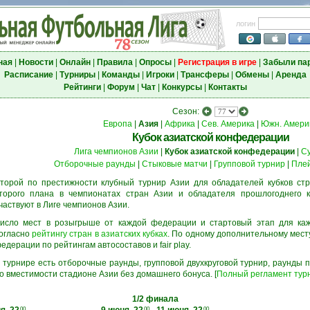
логин
ная
|
Новости
|
Онлайн
|
Правила
|
Опросы
|
Регистрация в игре
|
Забыли па
Расписание
|
Турниры
|
Команды
|
Игроки
|
Трансферы
|
Обмены
|
Аренда
Рейтинги
|
Форум
|
Чат
|
Конкурсы
|
Контакты
Сезон:
Европа
|
Азия
|
Африка
|
Сев. Америка
|
Южн. Амери
Кубок азиатской конфедерации
Лига чемпионов Азии
|
Кубок азиатской конфедерации
|
С
Отборочные раунды
|
Стыковые матчи
|
Групповой турнир
|
Пле
торой по престижности клубный турнир Азии для обладателей кубков стр
торого плана в чемпионатах стран Азии и обладателя прошлогоднего к
частвуют в Лиге чемпионов Азии.
исло мест в розыгрыше от каждой федерации и стартовый этап для ка
огласно
рейтингу стран в азиатских кубках
. По одному дополнительному мест
едерации по рейтингам автосоставов и fair play.
 турнире есть отборочные раунды, групповой двухкруговой турнир, раунды
о вместимости стадионе Азии без домашнего бонуса. [
Полный регламент тур
1/2 финала
00
00
00