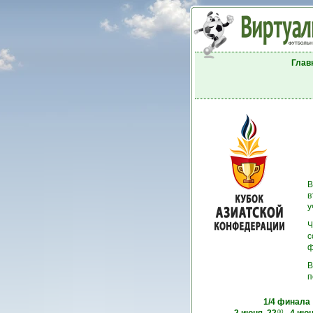
Глав
В
в
у
Ч
с
ф
В
п
1/4 финала
00