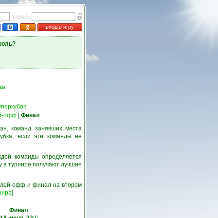
пароль
вход в игру
роль?
ка
уперкубок
й-офф
|
Финал
ан, команд, занявших места
убка, если эти команды не
ждой команды определяется
у в турнире получают лучшие
 плей-офф и финал на втором
нира
]
Финал
00