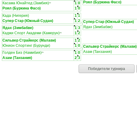
Роял (Буркина Фасо)
Касама Юнайтед (Замбия)
1
0
ЛЧ
Роял (Буркина Фасо)
1
0
Када (Нигерия)
1
1
Супер Стар (Южный Судан)
1
2
Супер Стар (Южный Судан)
Ядах (Зимбабве)
Ядах (Зимбабве)
1
3
Каджи Спорт Академи (Камерун)
1
2
ЛЧ
Сильвер Страйкерс (Малави)
1
2
Юнион Спортинг (Бурунди)
1
0
Сильвер Страйкерс (Малави)
Азам (Танзания)
Голден Биз (Намибия)
1
0
ЛЧ
Азам (Танзания)
2
3
Победители турнира