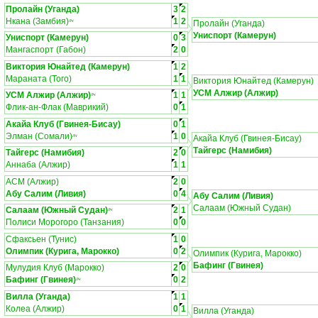
Пролайн (Уганда)
3
2
Нкана (Замбия)
1
2
ЛЧ
Пролайн (Уганда)
Униспорт (Камерун)
Униспорт (Камерун)
0
3
Мангаспорт (Габон)
2
0
Виктория Юнайтед (Камерун)
1
2
Мараната (Того)
1
1
Виктория Юнайтед (Камерун)
УСМ Алжир (Алжир)
УСМ Алжир (Алжир)
1
1
ЛЧ
Флик-ан-Флак (Маврикий)
0
1
Акайа Клуб (Гвинея-Бисау)
0
1
Элман (Сомали)
1
0
ЛЧ
Акайа Клуб (Гвинея-Бисау)
Тайгерс (Намибия)
Тайгерс (Намибия)
2
0
Аннаба (Алжир)
1
1
АСМ (Алжир)
2
0
Абу Салим (Ливия)
0
4
Абу Салим (Ливия)
Салаам (Южный Судан)
Салаам (Южный Судан)
2
1
ЛЧ
Полиси Морогоро (Танзания)
0
0
Сфаксьен (Тунис)
1
0
Олимпик (Курига, Марокко)
0
2
Олимпик (Курига, Марокко)
Бафинг (Гвинея)
Мулудия Клуб (Марокко)
2
0
Бафинг (Гвинея)
0
2
ЛЧ
Вилла (Уганда)
1
1
Колеа (Алжир)
0
1
Вилла (Уганда)