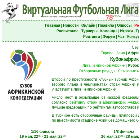
Главная
|
Новости
|
Онлайн
|
Правила
|
Опросы
|
Ре
Расписание
|
Турниры
|
Команды
|
Игроки
|
Т
Рейтинги
|
Форум
|
Чат
|
Конку
Сез
Европа
|
Азия
|
Афри
Кубок африк
Лига чемпионов Африки
|
Кубок
Отборочные раунды
|
Стыковые 
Второй по престижности клубный турнир Африк
второго плана в чемпионатах стран Африки и
участвуют в Лиге чемпионов Африки.
Число мест в розыгрыше от каждой федерац
согласно
рейтингу стран в африканских кубках
лучшие федерации по рейтингам автосоставов и f
В турнире есть отборочные раунды, групповой
по вместимости стадионе Азии без домашнего бо
1/16 финала
1/8 финала
19 мая, 22
-
21 мая, 22
26 мая, 22
-
28 мая,
00
00
00