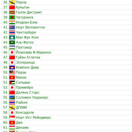
36.
Перлу
37.
Куньпэн
38.
Галле Дистрикт
39.
Чатуранга
40.
Индиан Бэнк
41.
Норт Веллингтон
42.
Чантхабури
43.
Ман Фун Хонг
44.
Аль-Фатех
45.
Пахтакор
46.
Йокогама Ф-Маринос
47.
Гуйян Атлетик
48.
Эсперанца
49.
Компонг Дева
50.
Перак
51.
Манас
52.
Сильван
53.
Примейро
54.
Далянь Старс
55.
Соломон Уорриорс
56.
Районг
57.
ДПММ
58.
Консадоле
59.
Норт-Ист Рейнджерс
60.
Джо
61.
Динамо