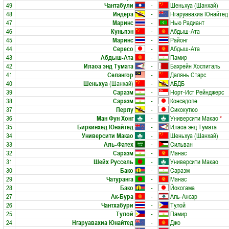
49
Чантабули
-
Шеньхуа (Шанхай)
48
Индера
-
Нгаруавахиа Юнайтед
47
Маринс
-
Нью Радиант
46
Куньпэн
-
Абдыш-Ата
45
Маринс
-
Районг
44
Сересо
-
Абдыш-Ата
43
Абдыш-Ата
-
Памир
42
Илаоа энд Тумата
-
Бахрейн Хоспиталь
41
Селангор
-
Далянь Старс
40
Шеньхуа
(Шанхай)
-
АБДБ
39
Саразм
-
Норт-Ист Рейнджерс
38
Саразм
-
Консадоле
37
Перлу
-
Сикокутюо
36
Ман Фун Хонг
-
Университи Макао
*
35
Биркинхед Юнайтед
-
Илаоа энд Тумата
34
Университи Макао
-
Шеньхуа (Шанхай)
33
Аль-Фатех
-
Сильван
32
Саразм
-
Манас
31
Шейх Руссель
-
Университи Макао
30
Бако
-
Саразм
29
Чатуранга
-
Манас
28
Бако
-
Йокогама
27
Ак-Бура
-
Аль-Ансар
26
Чантхабури
-
Тулой
25
Тулой
-
Памир
24
Нгаруавахиа Юнайтед
-
Джо