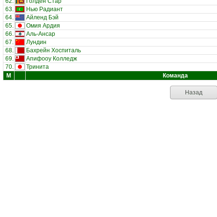
62.
Голден Стар
63.
Нью Радиант
64.
Айленд Бэй
65.
Омия Ардия
66.
Аль-Ансар
67.
Лундин
68.
Бахрейн Хоспиталь
69.
Апифооу Колледж
70.
Тринита
М
Команда
Назад