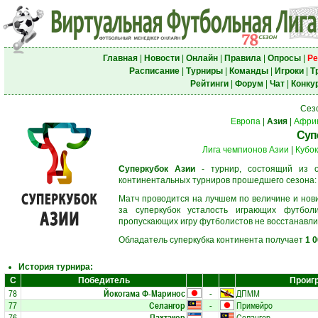
Главная
|
Новости
|
Онлайн
|
Правила
|
Опросы
|
Ре
Расписание
|
Турниры
|
Команды
|
Игроки
|
Т
Рейтинги
|
Форум
|
Чат
|
Конку
Сез
Европа
|
Азия
|
Афри
Суп
Лига чемпионов Азии
|
Кубок
Суперкубок Азии
- турнир, состоящий из о
континентальных турниров прошедшего сезона
Матч проводится на лучшем по величине и нов
за суперкубок усталость играющих футбол
пропускающих игру футболистов не восстанавли
Обладатель суперкубка континента получает
1 
История турнира:
С
Победитель
Проиг
78
Йокогама Ф-Маринос
-
ДПММ
77
Селангор
-
Примейро
76
Пахтакор
-
Селангор