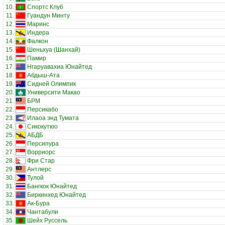
10.
Спортс Клуб
11.
Гуандун Минту
12.
Маринс
13.
Индера
14.
Фалкон
15.
Шеньхуа (Шанхай)
16.
Памир
17.
Нгаруавахиа Юнайтед
18.
Абдыш-Ата
19.
Сидней Олимпик
20.
Университи Макао
21.
БРМ
22.
Персикабо
23.
Илаоа энд Тумата
24.
Сикокутюо
25.
АБДБ
26.
Персипура
27.
Ворриорс
28.
Фри Стар
29.
Антлерс
30.
Тулой
31.
Бангкок Юнайтед
32.
Биркинхед Юнайтед
33.
Ак-Бура
34.
Чантабули
35.
Шейх Руссель