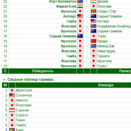
23
Норт Веллингтон
-
Динамо
22
Индиан Бэнк
-
Йокогама
21
Фронтале
-
Голден Стар
20
Антлерс
-
Сидней Олимпик
19
Гамба
-
Антлерс
18
Йокогама
-
Нгаруавахиа Юнайтед
17
Фронтале
-
Сидней Олимпик
16
Сидней Олимпик
-
Токио
15
Фронтале
-
Лундин
14
Фронтале
-
Айленд Бэй
13
Йокогама
-
Омия Ардия
12
Гамба
-
Тринита
11
Йокогама
-
Фронтале
10
Фронтале
-
Токио
*
С
Победитель
Проиг
Сводная таблица турнира:
М
Команда
1.
Фронтале
2.
Селангор
3.
Ависпа
4.
Йокогама
5.
Саразм
6.
Сересо
7.
Токио
8.
Гамба
9.
Бако