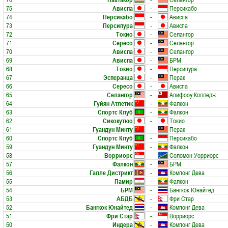
75
Ависпа
-
Персикабо
74
Персикабо
-
Ависпа
73
Персипура
-
Ависпа
72
Токио
-
Селангор
71
Сересо
-
Селангор
70
Ависпа
-
Селангор
69
Ависпа
-
БРМ
68
Токио
-
Персипура
67
Эсперанца
-
Перак
66
Сересо
-
Ависпа
65
Селангор
-
Апифооу Колледж
64
Гуйян Атлетик
-
Фалкон
63
Спортс Клуб
-
Фалкон
62
Сикокутюо
-
Токио
61
Гуандун Минту
-
Перак
60
Спортс Клуб
-
Персикабо
59
Гуандун Минту
-
Фалкон
58
Ворриорс
-
Соломон Уорриорс
57
Фалкон
-
БРМ
56
Галле Дистрикт
-
Компонг Дева
55
Памир
-
Фалкон
54
БРМ
-
Бангкок Юнайтед
53
АБДБ
-
Фри Стар
52
Бангкок Юнайтед
-
Компонг Дева
51
Фри Стар
-
Ворриорс
50
Индера
-
Компонг Дева