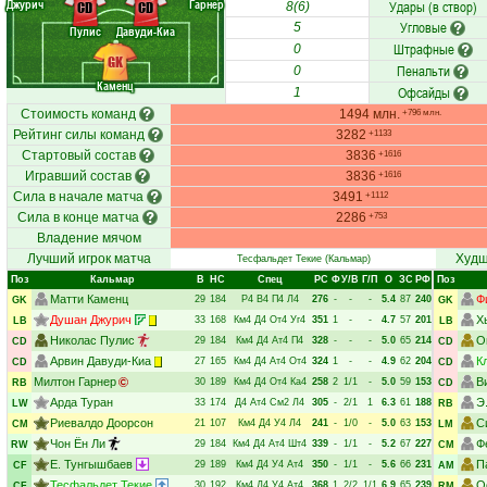
Джурич
Гарнер
Удары (в створ)
CD
CD
8(6)
Угловые
5
Пулис
Давуди-Киа
Штрафные
0
GK
Пенальти
0
Каменц
Офсайды
1
Стоимость команд
1494 млн.
+796 млн.
Рейтинг силы команд
3282
+1133
Стартовый состав
3836
+1616
Игравший состав
3836
+1616
Сила в начале матча
3491
+1112
Сила в конце матча
2286
+753
Владение мячом
Лучший игрок матча
Худш
Тесфальдет Текие
(Кальмар)
Поз
Кальмар
В
НC
Спец
РC
Ф
У/В
Г/П
О
ЗС
РФ
Поз
Матти Каменц
Ф
29
184
Р4
В4
П4
Л4
276
-
-
-
5.4
87
240
GK
GK
Душан Джурич
Х
33
168
Км4
Д4
От4
Уг4
351
1
-
-
4.7
57
201
LB
LB
Николас Пулис
О
29
184
Км4
Д4
Ат4
П4
328
-
-
-
5.0
65
214
CD
CD
Арвин Давуди-Киа
К
27
165
Км4
Д4
Ат4
От4
324
1
-
-
4.9
62
204
CD
CD
Милтон Гарнер
В
30
189
Км4
Д4
От4
Ка4
258
2
1/1
-
5.0
59
153
RB
CD
Арда Туран
Э
33
174
Д4
Ат4
См2
Л4
305
-
2/1
1
6.3
61
188
LW
RB
Риевалдо Доорсон
С
21
107
Км4
Д4
У4
Л4
241
-
1/0
-
5.0
63
153
CM
LM
Чон Ён Ли
Ф
29
184
Км4
Д4
Ат4
Шт4
339
-
1/1
-
5.2
67
227
RW
CM
Е. Тунгышбаев
П
29
189
Км4
Д4
У4
Ат4
350
-
1/1
-
5.6
66
231
CF
AM
Тесфальдет Текие
О
30
192
Км4
Д4
У4
Ат4
368
1
2/2
1/1
6.9
65
239
CF
RM