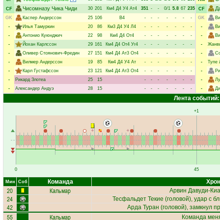
Чисомназу Чика Чиди
Д
30
201
Км4
Д4
У4
Ат4
351
-
-
0/1
5.8
67
235
CF
CF
GK
Каспер Андерссон
25
106
В4
-
-
-
-
-
-
-
GK
Ви
-
Илья Тамуркин
20
86
Км3
Д4
У4
Л4
-
-
-
-
-
-
-
-
Ви
-
Антонио Куюнджич
22
98
Км4
Д4
От4
-
-
-
-
-
-
-
-
Ви
-
Йохан Карлссон
29
161
Км4
Д4
От4
Уг4
-
-
-
-
-
-
-
-
Жанв
-
Оливер Стоянович-Фредин
27
151
Км4
Д4
Ат3
От4
-
-
-
-
-
-
-
-
Со
-
Вилмер Андерссон
19
85
Км4
Д4
У4
Ат
-
-
-
-
-
-
-
-
Тупе 
-
Карл Густафссон
23
121
Км4
Д4
Ат3
От4
-
-
-
-
-
-
-
-
Р
-
Рикард Злотеа
25
15
-
-
-
-
-
-
-
-
Лу
-
Александер Андуэ
28
15
-
-
-
-
-
-
-
-
Д
Лента событий:
+1
0
45
Команда
Хрон
Мин
Соб
20
Кальмар
Арвин Давуди-Ки
24
Тесфальдет Текие
(головой), удар с б
42
Арда Туран
(головой), замкнул п
55
Кальмар
Команда меня