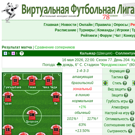
Главная
|
Новости
|
Онлайн
|
Правила
|
Опросы
|
Ре
Расписание
|
Турниры
|
Команды
|
Игроки
|
Т
Рейтинги
|
Форум
|
Чат
|
Конку
Результат матча
|
Сравнение соперников
Кальмар
(Швеция)
-
Солленту
1
1
16 мая 2026, 22:00. Сезон 77. День 204.
К
Погода:
дождь, 6° C. Стадион "
Фредрикссканс
" (8
Формация
1-4-3-3
Тактика
атакующая
CF
CF
CF
Стиль
бразильский
Тунгышбаев
Текие
Чика Чиди
Вид защиты
зональный
Защита
в линию
LW
RW
Грубость игры
нормальная
Туран
Ли
Атмосфера
+1%
Настрой на игру
обычный
CM
Оптимальность
101%
117%
1
2
Доорсон
Соотношение сил
63%
LB
RB
Сыгранность
+13.50%