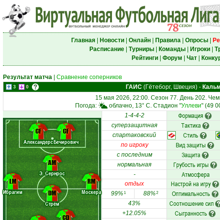
Главная
|
Новости
|
Онлайн
|
Правила
|
Опросы
|
Ре
Расписание
|
Турниры
|
Команды
|
Игроки
|
Т
Рейтинги
|
Форум
|
Чат
|
Конку
Результат матча
|
Сравнение соперников
ГАИС
(Гётеборг, Швеция)
-
Каль
3
0
15 мая 2026, 22:00. Сезон 77. День 202. Че
Погода:
облачно, 13° C. Стадион "
Уллеви
" (49 
Формация
1-4-4-2
Тактика
суперзащитная
CF
CF
Стиль
спартаковский
Александерс.
Бечирович
Вид защиты
по игроку
Защита
с последним
AM
Грубость игры
нормальная
Э. Сернрос
Атмосфера
-
LM
RM
Настрой на игру
отдых
Ибрагим
Москера
DM
Оптимальность
99%
88%
1
2
Соотношение сил
Стрём
43%
Сыгранность
+12.05%
CD