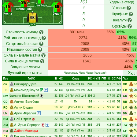
Удары (в створ)
SW
3(1)
Вангберг
LD
RD
Угловые
4
Шептицкий
Йоула
Будри
Штрафные
5
GK
Пенальти
0
Дага
Офсайды
0
Стоимость команд
801 млн.
35%
65%
Рейтинг силы команд
2274
41%
59%
Стартовый состав
2008
43%
5
Игравший состав
2008
43%
5
Сила в начале матча
2636
45%
Сила в конце матча
1641
45%
Владение мячом
44%
Лучший игрок матча
Худш
Чисомназу Чика Чиди
(Кальмар)
Поз
ГАИС
В
НC
Спец
РC
Ф
У/В
Г/П
О
ЗС
РФ
Поз
Риккардо Дага
К
27
149
Р4
В4
Ат4
П4
235
-
5
1
4.1
76
179
GK
GK
Мохамед Йоула
Й
32
148
Д4
Пк4
Ат3
Уг4
278
-
-
-
4.1
56
157
LD
LB
Филипп Шептицкий
К
31
158
Д4
Пк4
Ат3
Шт4
309
2
-
-
3.7
57
179
SW
CD
Август Вангберг
А
17
48
Пк
93
-
-
-
4.1
62
58
CD
RB
Амин Будри
И
18
65
Д3
Пк4
Шт2
102
-
-
-
3.5
63
65
RD
LM
Арун Ибрагим
О
33
167
Д4
Пк4
У4
Ат3
336
-
-
-
4.0
58
195
LM
DM
Ной Стрём
В
22
97
Д4
Пк4
Ат2
Ка4
245
-
1/0
-
4.1
62
154
DM
CM
А. Эрье Сернрос
Ч
25
145
Д4
Пк4
Ат2
П4
365
-
2/1
-
4.2
64
237
AM
RW
Дайян Москера
Р
21
89
Д4
Пк4
У4
Ат
181
-
-
-
3.5
63
116
RM
LF
Виктор Александерссон
Ч.
29
186
Д4
Пк4
У4
Ат4
360
-
-
-
4.0
63
228
CF
CF