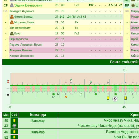
Эдвин Бечирович
Е
25
96
Пк3
132
-
-
-
4.5
54
72
CF
RF
GK
Кемаджл Лндквист
25
70
Р
-
-
-
-
-
-
-
GK
Марку
-
Филип Бекман
27
145
Д4
Пк4
Ат3
К4
-
-
-
-
-
-
-
-
Рикар
-
Мохамед Бава
21
54
Пк
-
-
-
-
-
-
-
-
Алекс
-
Ула Вернебратт
20
71
Пк
-
-
-
-
-
-
-
-
Эбере
-
Кауэ
17
50
Пк2
-
-
-
-
-
-
-
-
Квеси
-
Пер Карлссон
23
15
-
-
-
-
-
-
-
-
Фрей 
-
Расмус Андернил Босич
27
15
-
-
-
-
-
-
-
-
Камил
-
Флориан Файкви
29
15
-
-
-
-
-
-
-
-
Махму
-
Хенрик Йоханссон
29
15
-
-
-
-
-
-
-
-
Кай Б
Лента событий:
+1
0
45
Команда
Хрон
Мин
Соб
40
Кальмар
Чисомназу Чика Чи
43
Чисомназу Чика Чиди
(головой), у
46
Кальмар
Вилмер Андерссо
82
Чон Ён Ли
пол