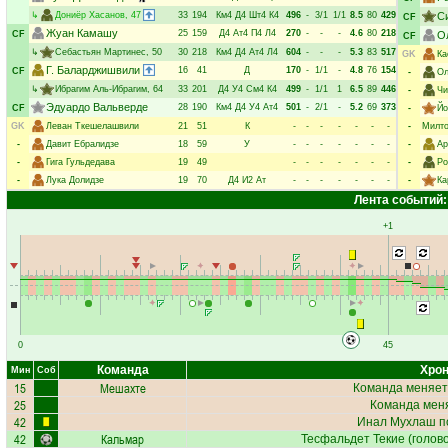
↳
Дониёр Хасанов
, 47
33
194
Км4
Д4
Шт4
К4
496
-
3/1
1/1
8.5
80
429
С
CF
Жуан Камашу
25
159
Д4
Ат4
П4
Л4
270
-
-
-
4.6
80
218
CF
О
CF
↳
Себастьян Мартинес
, 50
30
218
Км4
Д4
Ат4
Л4
604
-
-
-
5.3
83
517
GK
Ка
Г. Баларджишвили
16
41
Д
170
-
1/1
-
4.8
76
154
CF
-
Ол
↳
Ибрагим Аль-Ибрагим
, 64
33
201
Д4
У4
См4
К4
499
-
1/1
1
6.5
89
446
-
Чи
Эдуардо Вальверде
28
190
Км4
Д4
У4
Ат4
501
-
2/1
-
5.2
69
373
CF
-
Йо
GK
Леван Ткешелашвили
21
51
К
-
-
-
-
-
-
-
-
Милто
-
Давит Ебралидзе
18
59
У
-
-
-
-
-
-
-
-
Ар
-
Гига Гульдедава
19
49
-
-
-
-
-
-
-
-
Ро
-
Лука Долидзе
19
70
Д4
И2
Ат
-
-
-
-
-
-
-
-
Ка
Лента событий:
+1
0
45
Команда
Хрон
Мин
Соб
15
Мешахте
Команда меняет
25
Команда меня
42
Инал Мухлаш
п
42
Кальмар
Тесфальдет Текие
(голово