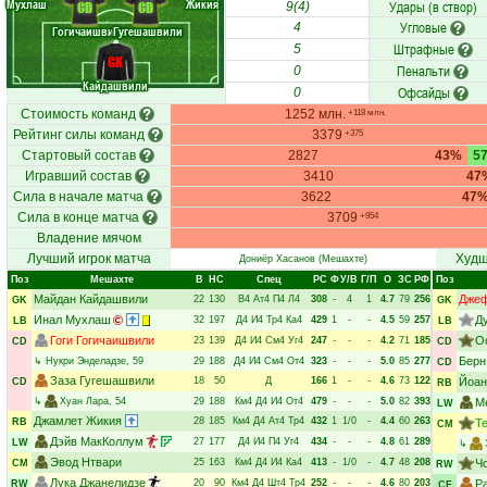
Мухлаш
Жикия
Удары (в створ)
CD
CD
9(4)
Угловые
4
Гогичаишвили
Гугешашвили
Штрафные
5
GK
Пенальти
0
Кайдашвили
Офсайды
0
Стоимость команд
1252 млн.
+118 млн.
Рейтинг силы команд
3379
+375
Стартовый состав
2827
43%
5
Игравший состав
3410
47
Сила в начале матча
3622
47
Сила в конце матча
3709
+954
Владение мячом
Лучший игрок матча
Худш
Дониёр Хасанов
(Мешахте)
Поз
Мешахте
В
НC
Спец
РC
Ф
У/В
Г/П
О
ЗС
РФ
Поз
Майдан Кайдашвили
Джеф
22
130
В4
Ат4
П4
Л4
308
-
4
1
4.7
79
256
GK
GK
Инал Мухлаш
Д
32
197
Д4
И4
Тр4
Ка4
429
1
-
-
4.5
59
257
LB
LB
Гоги Гогичаишвили
О
23
139
Д4
И4
См4
Уг4
247
-
-
-
4.2
71
185
CD
CD
Берн
↳
Нукри Энделадзе
, 59
29
188
Д4
И4
См4
От4
323
-
-
-
5.0
85
277
CD
Заза Гугешашвили
18
50
Д
166
1
-
-
4.6
73
122
Йоан
CD
RB
↳
Хуан Лара
, 54
29
188
Км4
Д4
И4
От4
479
-
-
-
5.0
82
393
М
LW
Джамлет Жикия
28
185
Км4
Д4
Ат4
Тр4
432
1
1/0
-
4.4
60
263
RB
Т
CM
Дэйв МакКоллум
27
177
Д4
И4
П4
Уг4
434
-
-
-
4.8
61
289
LW
↳
Эвод Нтвари
25
163
Км4
Д4
И4
Ка4
413
-
1/0
-
4.7
48
208
Ч
CM
RW
Лука Джанелидзе
20
90
Км4
Д4
Шт4
Тр4
252
-
-
-
4.6
80
203
Р
RW
CF