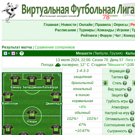
Главная
|
Новости
|
Онлайн
|
Правила
|
Опросы
|
Ре
Расписание
|
Турниры
|
Команды
|
Игроки
|
Т
Рейтинги
|
Форум
|
Чат
|
Конку
Результат матча
|
Сравнение соперников
Мешахте
(Ткибули, Грузия)
-
Каль
4
0
13 июля 2024, 22:00. Сезон 70. День 57.
Лига 
Погода:
пасмурно, 12° C. Стадион "
Мешахте
" (100
Формация
1-4-3-3
Тактика
защитная
CF
CF
CF
Стиль
бразильский
Камашу
Баларджишви.
Вальверде
Вид защиты
зональный
Защита
в линию
LW
RW
Грубость игры
нормальная
МакКоллум
Джанелидзе
Атмосфера
+4%
Настрой на игру
обычный
CM
Оптимальность
102%
101%
1
2
Нтвари
Соотношение сил
47%
LB
RB
Сыгранность
+10.87%