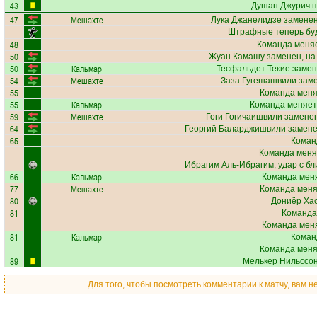
43
Душан Джурич
п
47
Мешахте
Лука Джанелидзе
заменен
Штрафные теперь бу
48
Команда меняе
50
Жуан Камашу
заменен, на
50
Кальмар
Тесфальдет Текие
замен
54
Мешахте
Заза Гугешашвили
заме
55
Команда меняе
55
Кальмар
Команда меняет
59
Мешахте
Гоги Гогичаишвили
заменен
64
Георгий Баларджишвили
замене
65
Коман
Команда меня
Ибрагим Аль-Ибрагим
, удар с б
66
Кальмар
Команда меня
77
Мешахте
Команда меняе
80
Дониёр Ха
81
Команда
Команда меня
81
Кальмар
Коман
Команда меняе
89
Мелькер Нильссо
Для того, чтобы посмотреть комментарии к матчу, вам 