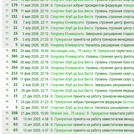
11 мая 2026, 23:08
В. Прекрасная
избран президентом федерации
Эквадо
179
77
11 мая 2026, 22:13
Спортинг Клуб да Боа Виста
: Уровень строения спортш
178
77
6 мая 2026, 22:13
Спортинг Клуб да Боа Виста
: Уровень строения спортш
151
77
7 апр 2026, 22:11
Хокурику Юниверсити
: Уровень строения центр физпо
21
77
7 апр 2026, 22:11
Спортинг Клуб да Боа Виста
: Уровень строения центр 
21
77
3 апр 2026, 22:12
Хокурику Юниверсити
: Завершено расширение стадион
15
77
3 апр 2026, 21:23
В. Прекрасная
принята на работу тренером-менеджер
15
77
30 мар 2026, 18:25
Хокурику Юниверсити
: Началось расширение стадиона
5
77
29 мар 2026, 18:00
Шотландия (нац., 76 сезон)
:
В. Прекрасная
перестала 
361
76
28 мар 2026, 22:16
Хокурику Юниверсити
: Уровень строения центр физпо
360
76
28 мар 2026, 22:16
Спортинг Клуб да Боа Виста
: Уровень строения база к
360
76
26 мар 2026, 22:16
Хокурику Юниверсити
: Уровень строения центр физпо
354
76
16 фев 2026, 22:19
Спортинг Клуб да Боа Виста
: Уровень строения скаут-
212
76
11 фев 2026, 22:14
Спортинг Клуб да Боа Виста
: Уровень строения скаут-
195
76
2 янв 2026, 22:11
Спортинг Клуб да Боа Виста
: Завершено расширение с
22
76
29 дек 2025, 22:11
Спортинг Клуб да Боа Виста
: Уровень строения медици
17
76
27 дек 2025, 0:54
В. Прекрасная
принята на работу тренером-менеджер
15
76
24 дек 2025, 21:23
В. Прекрасная
избран президентом федерации
Шотла
7
76
22 дек 2025, 16:47
Спортинг Клуб да Боа Виста
: Началось расширение ста
5
76
21 дек 2025, 15:00
Япония (юн., 75 сезон)
:
В. Прекрасная
перестала работ
359
75
13 окт 2025, 4:38
В. Прекрасная
принята на работу заместителем менед
63
75
13 окт 2025, 4:38
В. Прекрасная
принята на работу заместителем менед
63
75
13 окт 2025, 4:37
В. Прекрасная
принята на работу заместителем менед
63
75