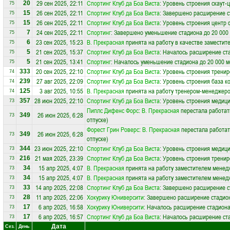
29 сен 2025, 22:11
Спортинг Клуб да Боа Виста
: Уровень строения скаут-
20
75
26 сен 2025, 22:11
Спортинг Клуб да Боа Виста
: Завершено расширение с
15
75
26 сен 2025, 22:11
Спортинг Клуб да Боа Виста
: Уровень строения центр 
15
75
24 сен 2025, 22:11
Спортинг
: Завершено уменьшение стадиона до 20 000
7
75
23 сен 2025, 15:23
В. Прекрасная
принята на работу в качестве заместит
6
75
21 сен 2025, 15:37
Спортинг Клуб да Боа Виста
: Началось расширение ста
5
75
21 сен 2025, 13:41
Спортинг
: Началось уменьшение стадиона до 20 000 м
5
75
20 сен 2025, 22:10
Спортинг Клуб да Боа Виста
: Уровень строения трени
333
74
27 авг 2025, 22:09
Спортинг Клуб да Боа Виста
: Уровень строения база к
239
74
3 авг 2025, 10:55
В. Прекрасная
принята на работу тренером-менеджер
125
74
28 июн 2025, 22:10
Спортинг Клуб да Боа Виста
: Уровень строения медици
357
73
Пиплс Дифенс Форс
:
В. Прекрасная
перестала работат
26 июн 2025, 6:28
349
73
отпуске)
Форест Грин Роверс
:
В. Прекрасная
перестала работат
26 июн 2025, 6:28
349
73
отпуске)
23 июн 2025, 22:10
Спортинг Клуб да Боа Виста
: Уровень строения медици
344
73
21 мая 2025, 23:39
Спортинг Клуб да Боа Виста
: Уровень строения трени
216
73
15 апр 2025, 4:07
В. Прекрасная
принята на работу заместителем менед
34
73
15 апр 2025, 4:07
В. Прекрасная
принята на работу заместителем менед
34
73
14 апр 2025, 22:08
Спортинг Клуб да Боа Виста
: Завершено расширение с
33
73
11 апр 2025, 22:06
Хокурику Юниверсити
: Завершено расширение стадион
28
73
6 апр 2025, 16:58
Хокурику Юниверсити
: Началось расширение стадиона
17
73
6 апр 2025, 16:57
Спортинг Клуб да Боа Виста
: Началось расширение ста
17
73
Дата
Сез.
День