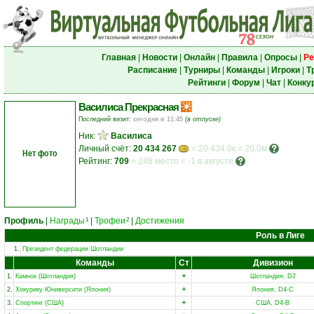
Главная
|
Новости
|
Онлайн
|
Правила
|
Опросы
|
Ре
Расписание
|
Турниры
|
Команды
|
Игроки
|
Т
Рейтинги
|
Форум
|
Чат
|
Конку
Василиса Прекрасная
Последний визит:
сегодня в 11:45
(в отпуске)
Ник:
Василиса
Личный счёт:
20 434 267
= 20 434.0к = 20.0м
Нет фото
Рейтинг:
709
=
248 место
=
-1 в августе
Профиль
|
Награды
|
Трофеи
|
Достижения
1
2
Роль в Лиге
1.
Президент федерации Шотландии
Команды
Ст
Дивизион
+
1.
Камнок (Шотландия)
Шотландия, D2
+
2.
Хокурику Юниверсити (Япония)
Япония, D4-C
+
3.
Спортинг (США)
США, D4-B