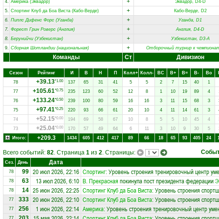
+
4.
Америка (Эквадор)
Эквадор, D4-D
+
5.
Спортинг Клуб да Боа Виста (Кабо-Верде)
Кабо-Верде, D2
+
6.
Пиплс Дифенс Форс (Уганда)
Уганда, D1
+
7.
Форест Грин Роверс (Англия)
Англия, D4-D
+
8.
Берунийчи (Узбекистан)
Узбекистан, D3-A
+
9.
Сборная Шотландии (национальная)
Отборочный турнир к чемпиона
Команды
Ст
Дивизион
Сезон
Рейтинг
И
В
Н
П
Колл+
Колл-
ВC
В+
В=
В-
Вo
+39.13
*1.00
78
137
65
31
41
5
5
2
7
15
40
1
+105.61
*0.75
77
235
123
60
52
12
8
1
10
19
89
4
+133.24
*0.50
76
239
100
80
59
16
16
3
11
15
68
3
+97.41
*0.25
75
220
93
66
61
20
10
4
11
14
61
3
+52.15
*0.00
74
194
69
58
67
10
8
5
5
10
45
4
+25.04
*0.00
73
170
57
49
64
6
11
3
10
9
30
5
+209.3
Итого:
1434
605
412
417
89
66
18
65
93
405
24
Собы
Всего событий:
82
. Страница
1
из
2
. Страницы:
Дата
Сез.
День
20 июл 2026, 22:16
Спортинг
: Уровень строения тренировочный центр ум
99
78
13 июл 2026, 6:10
В. Прекрасная
покинула пост президента федерации
Э
63
78
25 июн 2026, 22:25
Спортинг Клуб да Боа Виста
: Уровень строения спортш
14
78
20 июн 2026, 22:10
Спортинг Клуб да Боа Виста
: Уровень строения спортш
333
77
1 июн 2026, 22:14
Америка
: Уровень строения тренировочный центр уме
256
77
15 мая 2026, 22:14
Спортинг Клуб да Боа Виста
: Уровень строения спортш
203
77