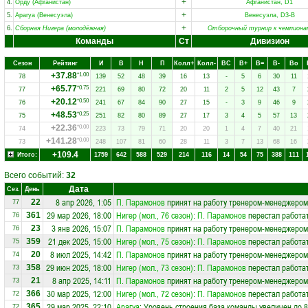
+
4.
Орду (Афганистан)
Афганистан, D1
+
5.
Арагуа (Венесуэла)
Венесуэла, D3-B
+
6.
Сборная Нигера (молодёжная)
Отборочный турнир к чемпиона
Команды
Ст
Дивизион
Сезон
Рейтинг
И
В
Н
П
Колл+
Колл-
ВC
В+
В=
В-
Вo
+37.88
*1.00
78
139
52
48
39
16
13
-
5
6
30
11
+65.77
*0.75
77
221
69
80
72
20
11
2
5
12
43
7
+20.12
*0.50
76
241
67
84
90
27
15
-
3
9
46
9
+48.53
*0.25
75
251
82
80
89
27
17
3
4
5
57
13
+22.36
*0.00
74
223
73
79
71
20
20
1
4
7
40
21
+141.28
*0.00
73
248
107
81
60
28
11
3
7
13
68
16
+109.4
Итого:
1759
642
588
529
214
116
14
54
75
388
111
Всего событий:
32
Дата
Сез.
День
8 апр 2026, 1:05
П. Парамонов
принят на работу тренером-менеджером
22
77
29 мар 2026, 18:00
Нигер (мол., 76 сезон)
:
П. Парамонов
перестал работа
361
76
3 янв 2026, 15:07
П. Парамонов
принят на работу тренером-менеджером
23
76
21 дек 2025, 15:00
Нигер (мол., 75 сезон)
:
П. Парамонов
перестал работа
359
75
8 июл 2025, 14:42
П. Парамонов
принят на работу тренером-менеджером
20
74
29 июн 2025, 18:00
Нигер (мол., 73 сезон)
:
П. Парамонов
перестал работа
358
73
8 апр 2025, 14:11
П. Парамонов
принят на работу тренером-менеджером
21
73
30 мар 2025, 12:00
Нигер (мол., 72 сезон)
:
П. Парамонов
перестал работа
366
72
29 мар 2025, 22:10
Арагуа
: Уровень строения база команды увеличен до 8
365
72