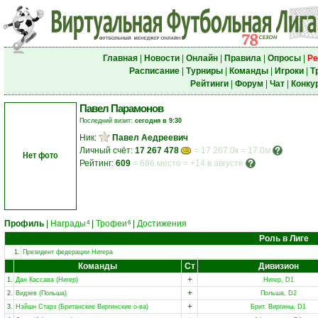
Главная
|
Новости
|
Онлайн
|
Правила
|
Опросы
|
Ре
Расписание
|
Турниры
|
Команды
|
Игроки
|
Т
Рейтинги
|
Форум
|
Чат
|
Конку
Павел Парамонов
Последний визит:
сегодня в 9:30
Ник:
Павел Аедреевич
Личный счёт:
17 267 478
= 17 267.0к = 17.0м
Нет фото
Рейтинг:
609
=
686 место
=
+14 в августе
Профиль
|
Награды
|
Трофеи
|
Достижения
4
6
Роль в Лиге
1.
Президент федерации Нигера
Команды
Ст
Дивизион
+
1.
Дан Кассава (Нигер)
Нигер, D1
+
2.
Видзев (Польша)
Польша, D2
+
3.
Нэйшн Старз (Британские Виргинские о-ва)
Брит. Виргины, D1