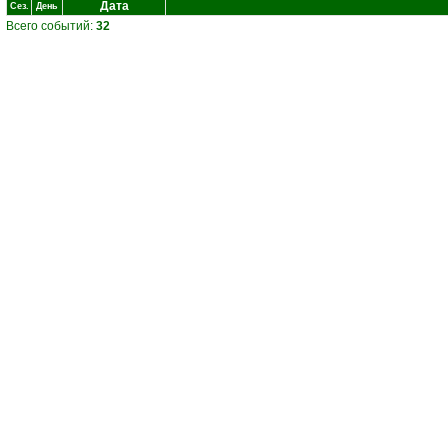
Дата
Сез.
День
Всего событий:
32