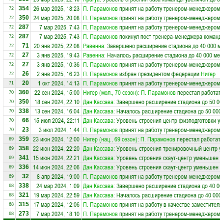
26 мар 2025, 18:23
П. Парамонов
принят на работу тренером-менеджером
354
72
24 мар 2025, 20:08
П. Парамонов
принят на работу тренером-менеджером
350
72
7 мар 2025, 7:43
П. Парамонов
принят на работу тренером-менеджером
287
72
7 мар 2025, 7:43
П. Парамонов
покинул пост тренера-менеджера кома
287
72
20 янв 2025, 22:08
Равенна
: Завершено расширение стадиона до 40 000 
71
72
3 янв 2025, 19:43
Равенна
: Началось расширение стадиона до 40 000 ме
27
72
3 янв 2025, 10:36
П. Парамонов
принят на работу тренером-менеджером
27
72
2 янв 2025, 16:23
П. Парамонов
избран президентом федерации
Нигер
26
72
1 окт 2024, 14:13
П. Парамонов
принят на работу тренером-менеджером
20
71
22 сен 2024, 15:00
Нигер (мол., 70 сезон)
:
П. Парамонов
перестал работа
360
70
18 сен 2024, 22:10
Дан Кассава
: Завершено расширение стадиона до 50 0
350
70
13 сен 2024, 16:04
Дан Кассава
: Началось расширение стадиона до 50 00
338
70
15 июл 2024, 22:11
Дан Кассава
: Уровень строения центр физподготовки 
66
70
3 июл 2024, 1:44
П. Парамонов
принят на работу тренером-менеджером
23
70
23 июн 2024, 12:00
Нигер (нац., 69 сезон)
:
П. Парамонов
перестал работат
359
69
22 июн 2024, 22:20
Дан Кассава
: Уровень строения тренировочный центр 
358
69
15 июн 2024, 22:21
Дан Кассава
: Уровень строения скаут-центр уменьшен 
341
69
14 июн 2024, 22:06
Дан Кассава
: Уровень строения скаут-центр уменьшен 
336
69
8 апр 2024, 19:00
П. Парамонов
принят на работу тренером-менеджером
32
69
24 мар 2024, 1:09
Дан Кассава
: Завершено расширение стадиона до 40 0
338
68
19 мар 2024, 22:59
Дан Кассава
: Началось расширение стадиона до 40 00
321
68
17 мар 2024, 12:06
П. Парамонов
принят на работу в качестве заместите
315
68
7 мар 2024, 18:10
П. Парамонов
принят на работу тренером-менеджером
273
68