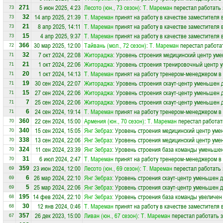
5 июн 2025, 4:23
Лесото (юн., 73 сезон)
:
Т. Мареман
перестал работать 
271
73
14 апр 2025, 21:39
Т. Мареман
принят на работу в качестве заместителя
32
73
8 апр 2025, 14:11
Т. Мареман
принят на работу в качестве заместителя
21
73
4 апр 2025, 9:37
Т. Мареман
принят на работу в качестве заместителя
15
73
30 мар 2025, 12:00
Тайвань (мол., 72 сезон)
:
Т. Мареман
перестал работа
366
72
7 окт 2024, 22:08
Житораджа
: Уровень строения медицинский центр уме
32
71
1 окт 2024, 22:06
Житораджа
: Уровень строения тренировочный центр 
21
71
1 окт 2024, 14:13
Т. Мареман
принят на работу тренером-менеджером в
20
71
30 сен 2024, 22:07
Житораджа
: Уровень строения скаут-центр уменьшен 
19
71
27 сен 2024, 22:06
Житораджа
: Уровень строения скаут-центр уменьшен 
15
71
25 сен 2024, 22:06
Житораджа
: Уровень строения скаут-центр уменьшен 
7
71
24 сен 2024, 19:14
Т. Мареман
принят на работу тренером-менеджером в
6
71
22 сен 2024, 15:00
Армения (юн., 70 сезон)
:
Т. Мареман
перестал работат
360
70
15 сен 2024, 15:05
Янг Зебраз
: Уровень строения медицинский центр уме
340
70
13 сен 2024, 22:06
Янг Зебраз
: Уровень строения медицинский центр уме
338
70
11 сен 2024, 23:39
Янг Зебраз
: Уровень строения база команды уменьшен
324
70
6 июл 2024, 2:47
Т. Мареман
принят на работу тренером-менеджером в
31
70
23 июн 2024, 12:00
Лесото (юн., 69 сезон)
:
Т. Мареман
перестал работать 
359
69
26 мар 2024, 22:10
Янг Зебраз
: Уровень строения скаут-центр уменьшен д
6
69
25 мар 2024, 22:06
Янг Зебраз
: Уровень строения скаут-центр уменьшен д
5
69
14 фев 2024, 22:10
Янг Зебраз
: Уровень строения база команды увеличен
195
68
12 янв 2024, 0:46
Т. Мареман
принят на работу в качестве заместителя
30
68
26 дек 2023, 15:00
Ливан (юн., 67 сезон)
:
Т. Мареман
перестал работать 
357
67