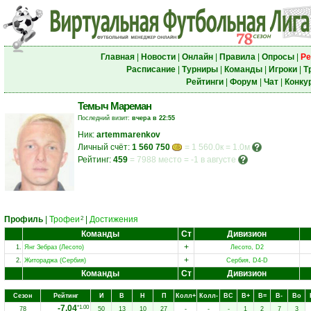
Главная
|
Новости
|
Онлайн
|
Правила
|
Опросы
|
Ре
Расписание
|
Турниры
|
Команды
|
Игроки
|
Т
Рейтинги
|
Форум
|
Чат
|
Конку
Темыч Мареман
Последний визит:
вчера в 22:55
Ник:
artemmarenkov
Личный счёт:
1 560 750
= 1 560.0к = 1.0м
Рейтинг:
459
=
7988 место
=
-1 в августе
Профиль
|
Трофеи
|
Достижения
2
Команды
Ст
Дивизион
+
1.
Янг Зебраз (Лесото)
Лесото, D2
+
2.
Житораджа (Сербия)
Сербия, D4-D
Команды
Ст
Дивизион
Сезон
Рейтинг
И
В
Н
П
Колл+
Колл-
ВC
В+
В=
В-
Вo
-7.04
*1.00
78
50
13
10
27
-
-
-
1
2
7
3