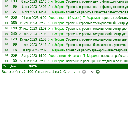
8 ноя 2023, 22:10
Янг Зебраз
: Уровень строения центр физподготовки у
193
67
16 окт 2023, 22:08
Янг Зебраз
: Уровень строения центр физподготовки у
65
67
6 окт 2023, 14:34
Т. Мареман
принят на работу в качестве заместителя
27
67
24 сен 2023, 6:00
Лесото (нац., 66 сезон)
:
Т. Мареман
перестал работать
358
66
23 сен 2023, 22:30
Янг Зебраз
: Уровень строения тренировочный центр у
358
66
31 июл 2023, 22:08
Янг Зебраз
: Уровень строения медицинский центр увел
140
66
31 мая 2023, 22:08
Янг Зебраз
: Уровень строения медицинский центр увел
240
65
15 мая 2023, 22:08
Янг Зебраз
: Уровень строения медицинский центр увел
179
65
1 мая 2023, 22:18
Янг Зебраз
: Уровень строения база команды увеличен
99
65
8 апр 2023, 2:09
Т. Мареман
принят на работу тренером-менеджером в
16
65
2 апр 2023, 15:00
Лесото (мол., 64 сезон)
:
Т. Мареман
перестал работать
359
64
13 янв 2023, 22:06
Янг Зебраз
: Завершено расширение стадиона до 26 00
30
64
Дата
Сез.
День
Всего событий:
100
. Страница
1
из
2
. Страницы: