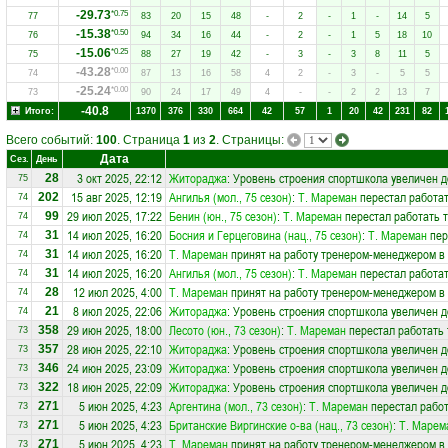
-29.73
*0.75
77
83
20
15
48
-
2
-
1
-
14
5
-15.38
*0.50
76
94
34
16
44
-
2
-
1
5
18
10
-15.06
*0.25
75
88
27
19
42
-
3
-
3
8
11
5
-43.28
*0.00
74
87
13
16
58
4
2
-
3
-
5
5
-25.24
*0.00
73
90
24
17
49
4
-
-
2
2
13
7
-40.8
Итого:
1370
376
330
664
42
57
1
20
42
231
82
Всего событий:
100
. Страница
1
из
2
. Страницы:
Дата
Сез.
День
3 окт 2025, 22:12
Житораджа
: Уровень строения спортшкола увеличен д
28
75
15 авг 2025, 12:19
Ангилья (мол., 75 сезон)
:
Т. Мареман
перестал работат
202
74
29 июл 2025, 17:22
Бенин (юн., 75 сезон)
:
Т. Мареман
перестал работать 
99
74
14 июл 2025, 16:20
Босния и Герцеговина (нац., 75 сезон)
:
Т. Мареман
пер
31
74
14 июл 2025, 16:20
Т. Мареман
принят на работу тренером-менеджером в
31
74
14 июл 2025, 16:20
Ангилья (мол., 75 сезон)
:
Т. Мареман
перестал работат
31
74
12 июл 2025, 4:00
Т. Мареман
принят на работу тренером-менеджером в
28
74
8 июл 2025, 22:06
Житораджа
: Уровень строения спортшкола увеличен д
21
74
29 июн 2025, 18:00
Лесото (юн., 73 сезон)
:
Т. Мареман
перестал работать
358
73
28 июн 2025, 22:10
Житораджа
: Уровень строения спортшкола увеличен д
357
73
24 июн 2025, 23:09
Житораджа
: Уровень строения спортшкола увеличен д
346
73
18 июн 2025, 22:09
Житораджа
: Уровень строения спортшкола увеличен д
322
73
5 июн 2025, 4:23
Аргентина (мол., 73 сезон)
:
Т. Мареман
перестал работ
271
73
5 июн 2025, 4:23
Британские Виргинские о-ва (нац., 73 сезон)
:
Т. Марем
271
73
5 июн 2025, 4:23
Т. Мареман
принят на работу тренером-менеджером в
271
73