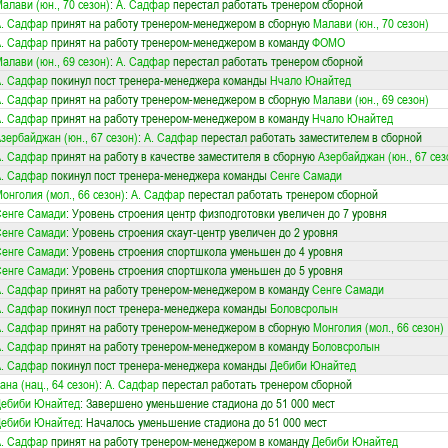
алави (юн., 70 сезон)
:
А. Садфар
перестал работать тренером сборной
. Садфар
принят на работу тренером-менеджером в сборную
Малави (юн., 70 сезон)
. Садфар
принят на работу тренером-менеджером в команду
ФОМО
алави (юн., 69 сезон)
:
А. Садфар
перестал работать тренером сборной
. Садфар
покинул пост тренера-менеджера команды
Нчало Юнайтед
. Садфар
принят на работу тренером-менеджером в сборную
Малави (юн., 69 сезон)
. Садфар
принят на работу тренером-менеджером в команду
Нчало Юнайтед
зербайджан (юн., 67 сезон)
:
А. Садфар
перестал работать заместителем в сборной
. Садфар
принят на работу в качестве заместителя в сборную
Азербайджан (юн., 67 сез
. Садфар
покинул пост тренера-менеджера команды
Сенге Самади
онголия (мол., 66 сезон)
:
А. Садфар
перестал работать тренером сборной
енге Самади
: Уровень строения центр физподготовки увеличен до 7 уровня
енге Самади
: Уровень строения скаут-центр увеличен до 2 уровня
енге Самади
: Уровень строения спортшкола уменьшен до 4 уровня
енге Самади
: Уровень строения спортшкола уменьшен до 5 уровня
. Садфар
принят на работу тренером-менеджером в команду
Сенге Самади
. Садфар
покинул пост тренера-менеджера команды
Боловсролын
. Садфар
принят на работу тренером-менеджером в сборную
Монголия (мол., 66 сезон)
. Садфар
принят на работу тренером-менеджером в команду
Боловсролын
. Садфар
покинул пост тренера-менеджера команды
Дебиби Юнайтед
ана (нац., 64 сезон)
:
А. Садфар
перестал работать тренером сборной
Дебиби Юнайтед
: Завершено уменьшение стадиона до 51 000 мест
Дебиби Юнайтед
: Началось уменьшение стадиона до 51 000 мест
. Садфар
принят на работу тренером-менеджером в команду
Дебиби Юнайтед