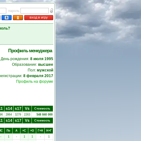
пароль
вход в игру
роль?
Профиль менеджера
День рождения:
8 июля 1995
Образование:
высшее
Пол:
мужской
регистрации:
8 февраля 2017
Профиль на форуме
11
s14
s17
Vs
Стоимость
96
2864
3279
2263
548 840 000
11
s14
s17
Vs
Стоимость
ПC
Пo
А
×C
×O
Г×Н
Н×Г
-
1
-
1
1
-
1