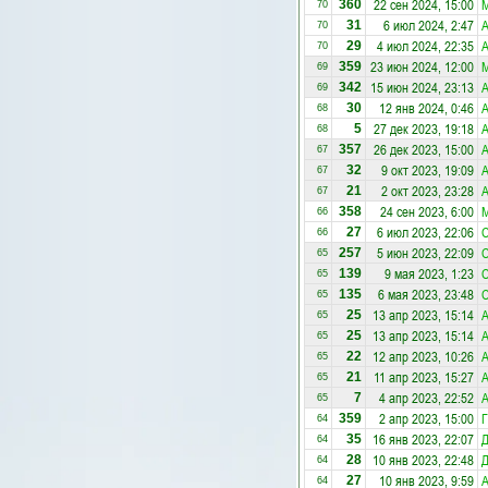
22 сен 2024, 15:00
М
360
70
6 июл 2024, 2:47
А
31
70
4 июл 2024, 22:35
А
29
70
23 июн 2024, 12:00
М
359
69
15 июн 2024, 23:13
А
342
69
12 янв 2024, 0:46
А
30
68
27 дек 2023, 19:18
А
5
68
26 дек 2023, 15:00
А
357
67
9 окт 2023, 19:09
А
32
67
2 окт 2023, 23:28
А
21
67
24 сен 2023, 6:00
М
358
66
6 июл 2023, 22:06
С
27
66
5 июн 2023, 22:09
С
257
65
9 мая 2023, 1:23
С
139
65
6 мая 2023, 23:48
С
135
65
13 апр 2023, 15:14
А
25
65
13 апр 2023, 15:14
А
25
65
12 апр 2023, 10:26
А
22
65
11 апр 2023, 15:27
А
21
65
4 апр 2023, 22:52
А
7
65
2 апр 2023, 15:00
Г
359
64
16 янв 2023, 22:07
35
64
10 янв 2023, 22:48
28
64
10 янв 2023, 9:59
А
27
64