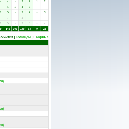
-
4
-
2
2
1
2
-
4
1
4
3
-
-
1
5
-
2
2
-
3
-
7
-
2
-
-
-
1
5
-
2
3
-
-
9
148
396
145
63
9
28
События
|
Команды
|
Сборные
он)
он)
он)