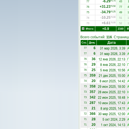
-6.29
*0.75
77
43
1
+31.23
*0.50
76
77
4
-34.79
*0.25
75
49
1
-10.25
*0.00
74
51
1
+6.61
*0.00
73
52
1
+0.9
Итого:
2340
8
Всего событий:
116
. Страни
Дата
Сез.
День
31 мар 2026, 3:39
А
6
77
31 мар 2026, 3:39
А
6
77
12 янв 2026, 22:13
Г
36
76
8 янв 2026, 22:10
Г
29
76
5 янв 2026, 10:56
А
25
76
21 дек 2025, 15:00
А
359
75
8 июл 2025, 14:42
А
20
74
29 июн 2025, 18:00
А
358
73
28 июн 2025, 22:10
357
73
22 июн 2025, 18:48
342
73
10 июн 2025, 17:43
А
287
73
8 апр 2025, 14:11
А
21
73
30 мар 2025, 12:00
А
366
72
5 окт 2024, 2:29
А
28
71
1 окт 2024, 14:13
А
20
71