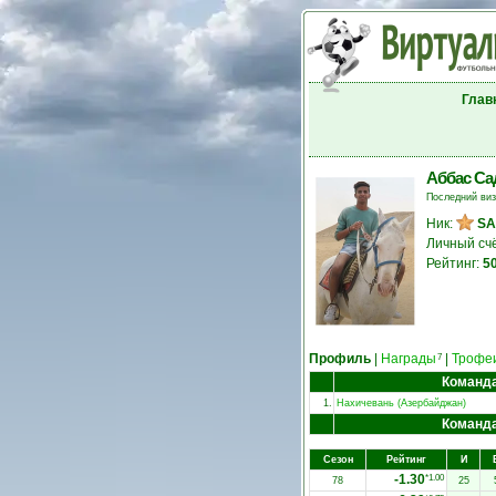
Глав
Аббас С
Последний ви
Ник:
S
Личный сч
Рейтинг:
5
Профиль
|
Награды
|
Трофе
7
Команд
1.
Нахичевань (Азербайджан)
Команд
Сезон
Рейтинг
И
-1.30
*1.00
78
25