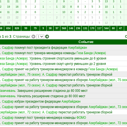
1
11
21
2
2
-
-
2
9
-
3
-
3
5
13
3
1
2
19
16
5
2
1
-
1
32
8
8
3
5
3
10
1
1
4
11
24
2
6
-
-
-
10
4
5
2
1
3
11
1
6
4
15
22
2
3
-
-
2
7
5
6
3
5
1
9
5
1
6
15
21
5
5
-
-
3
9
4
5
3
2
5
12
2
1
58
654
828
99
79
9
38
97
568
146
236
131
170
117
544
80
47
ца
1
из
3
. Страницы:
Событие
. Садфар
покинул пост президента федерации
Азербайджан
. Садфар
покинул пост тренера-менеджера команды
Геза Банда (Асмэра)
еза Банда (Асмэра)
: Уровень строения спортшкола уменьшен до 6 уровня
еза Банда (Асмэра)
: Уровень строения скаут-центр уменьшен до 2 уровня
. Садфар
принят на работу тренером-менеджером в команду
Геза Банда (Асмэра)
зербайджан (мол., 75 сезон)
:
А. Садфар
перестал работать тренером сборной
. Садфар
принят на работу тренером-менеджером в сборную
Азербайджан (мол., 75 сез
зербайджан (мол., 73 сезон)
:
А. Садфар
перестал работать тренером сборной
Нахичевань
: Завершено расширение стадиона до 80 000 мест
Нахичевань
: Началось расширение стадиона до 80 000 мест
. Садфар
избран президентом федерации
Азербайджан
. Садфар
принят на работу тренером-менеджером в сборную
Азербайджан (мол., 73 сез
зербайджан (мол., 72 сезон)
:
А. Садфар
перестал работать тренером сборной
. Садфар
покинул пост тренера-менеджера команды
ФОМО
. Садфар
принят на работу тренером-менеджером в сборную
Азербайджан (мол., 72 сез