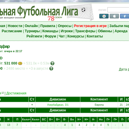
логин
ная
|
Новости
|
Онлайн
|
Правила
|
Опросы
|
Регистрация в игре
|
Забыли па
Расписание
|
Турниры
|
Команды
|
Игроки
|
Трансферы
|
Обмены
|
Аренда
Рейтинги
|
Форум
|
Чат
|
Конкурсы
|
Контакты
адфар
зит:
вчера в 22:17
AD
ёт:
531 000
= 531.0к = 0.53м
00
=
2486 место
=
+3 в августе
Дата 
и
|
Достижения
12
а
Ст
Дивизион
Континент
И
s
+
Азербайджан, D1
Европа
21
24
а
Ст
Дивизион
Континент
И
s
В
Н
П
Колл+
Колл-
ВC
В+
В=
В-
Вo
Н+
Н=
Н-
Нo
П+
П=
П-
5
13
7
-
-
-
-
-
4
1
4
2
3
4
5
-
1