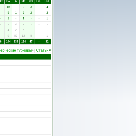
ПC
Пo
А
×C
×O
Г×Н
Н×Г
-
10
-
9
3
-
4
-
5
1
6
2
-
2
-
1
-
1
-
-
1
-
-
4
-
-
-
-
-
4
2
5
-
-
-
-
9
52
12
5
-
1
6
144
239
124
47
-
32
ерческие турниры
|
Статьи
1
16