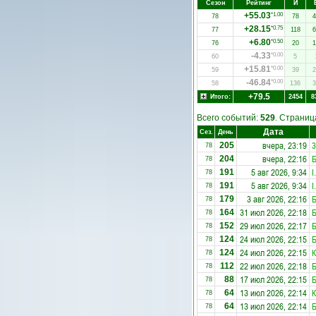
Сезон
Рейтинг
И
+55.03
*1.00
78
78
4
+28.15
*0.75
77
118
6
+6.80
*0.50
76
20
1
-4.33
*0.00
60
5
+15.81
*0.00
59
39
2
-46.84
*0.00
58
136
3
+79.5
Итого:
2454
8
Всего событий:
529
. Страни
Дата
Сез.
День
вчера, 23:19
3
205
78
вчера, 22:16
204
78
5 авг 2026, 9:34
I
191
78
5 авг 2026, 9:34
I
191
78
3 авг 2026, 22:16
179
78
31 июл 2026, 22:18
164
78
29 июл 2026, 22:17
152
78
24 июл 2026, 22:15
124
78
24 июл 2026, 22:15
К
124
78
22 июл 2026, 22:18
112
78
17 июл 2026, 22:15
88
78
13 июл 2026, 22:14
К
64
78
13 июл 2026, 22:14
64
78