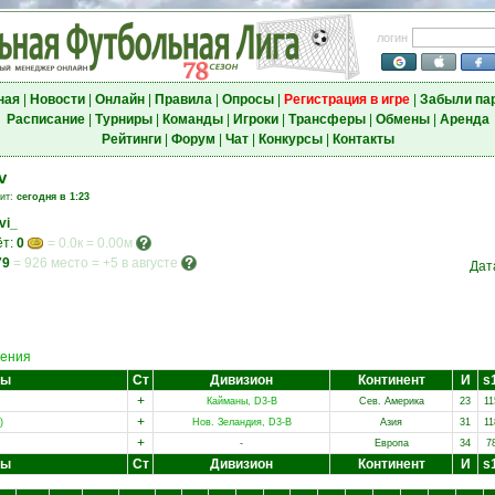
логин
ная
|
Новости
|
Онлайн
|
Правила
|
Опросы
|
Регистрация в игре
|
Забыли па
Расписание
|
Турниры
|
Команды
|
Игроки
|
Трансферы
|
Обмены
|
Аренда
Рейтинги
|
Форум
|
Чат
|
Конкурсы
|
Контакты
v
зит:
сегодня в 1:23
vi_
ёт:
0
= 0.0к = 0.00м
79
=
926 место
=
+5 в августе
Дат
ения
ды
Ст
Дивизион
Континент
И
s
+
Кайманы, D3-B
Сев. Америка
23
11
+
)
Нов. Зеландия, D3-B
Азия
31
11
+
-
Европа
34
7
ды
Ст
Дивизион
Континент
И
s