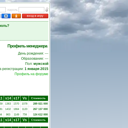
пароль
вход в игру
роль?
Профиль менеджера
День рождения: ---
Образование: ---
Пол:
мужской
а регистрации:
1 января 2015
Профиль на форуме
11
s14
s17
Vs
Стоимость
59
1363
1570
1078
289 021 000
81
1432
1664
1120
267 137 000
84
963
1149
759
124 612 000
11
s14
s17
Vs
Стоимость