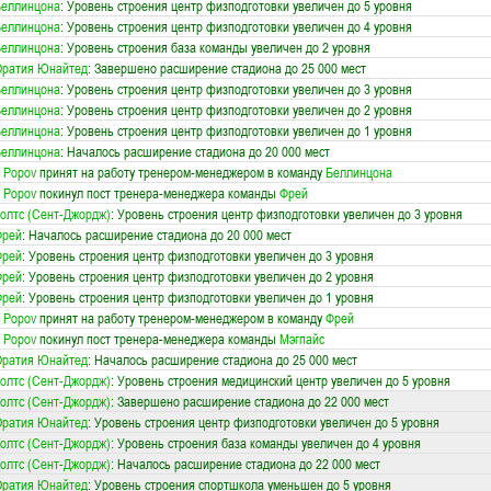
Беллинцона
: Уровень строения центр физподготовки увеличен до 5 уровня
Беллинцона
: Уровень строения центр физподготовки увеличен до 4 уровня
Беллинцона
: Уровень строения база команды увеличен до 2 уровня
Оратия Юнайтед
: Завершено расширение стадиона до 25 000 мест
Беллинцона
: Уровень строения центр физподготовки увеличен до 3 уровня
Беллинцона
: Уровень строения центр физподготовки увеличен до 2 уровня
Беллинцона
: Уровень строения центр физподготовки увеличен до 1 уровня
Беллинцона
: Началось расширение стадиона до 20 000 мест
. Popov
принят на работу тренером-менеджером в команду
Беллинцона
. Popov
покинул пост тренера-менеджера команды
Фрей
олтс (Сент-Джордж)
: Уровень строения центр физподготовки увеличен до 3 уровня
Фрей
: Началось расширение стадиона до 20 000 мест
Фрей
: Уровень строения центр физподготовки увеличен до 3 уровня
Фрей
: Уровень строения центр физподготовки увеличен до 2 уровня
Фрей
: Уровень строения центр физподготовки увеличен до 1 уровня
. Popov
принят на работу тренером-менеджером в команду
Фрей
. Popov
покинул пост тренера-менеджера команды
Мэгпайс
Оратия Юнайтед
: Началось расширение стадиона до 25 000 мест
олтс (Сент-Джордж)
: Уровень строения медицинский центр увеличен до 5 уровня
олтс (Сент-Джордж)
: Завершено расширение стадиона до 22 000 мест
Оратия Юнайтед
: Уровень строения центр физподготовки увеличен до 5 уровня
олтс (Сент-Джордж)
: Уровень строения база команды увеличен до 4 уровня
олтс (Сент-Джордж)
: Началось расширение стадиона до 22 000 мест
Оратия Юнайтед
: Уровень строения спортшкола уменьшен до 5 уровня