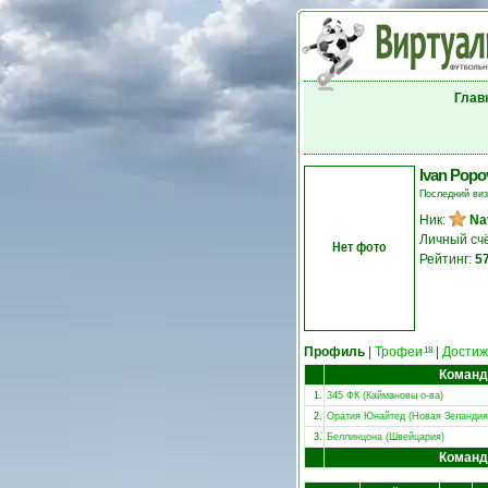
Глав
Ivan Popo
Последний ви
Ник:
Na
Личный сч
Нет фото
Рейтинг:
5
Профиль
|
Трофеи
|
Достиж
18
Коман
1.
345 ФК (Каймановы о-ва)
2.
Оратия Юнайтед (Новая Зеландия
3.
Беллинцона (Швейцария)
Коман