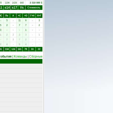
65
1196
1428
940
3 310 000
$
11
s14
s17
Vs
Стоимость
ПC
Пo
А
×C
×O
Г×Н
Н×Г
-
5
-
11
6
-
3
5
2
-
7
7
-
2
3
-
-
-
1
-
-
1
2
2
3
3
-
1
-
7
2
7
2
-
-
2
4
-
6
4
-
-
41
134
124
161
79
33
22
События
|
Команды
|
Сборные