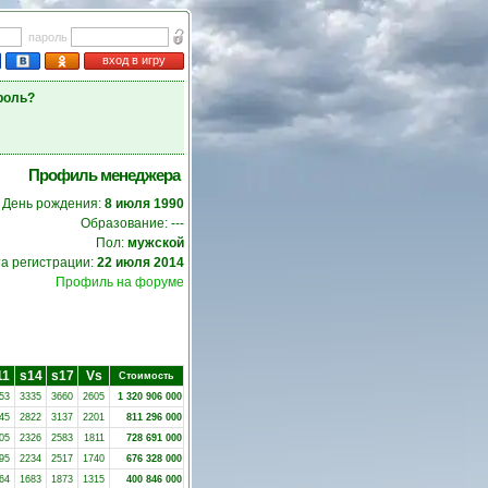
пароль
вход в игру
роль?
Профиль менеджера
День рождения:
8 июля 1990
Образование: ---
Пол:
мужской
а регистрации:
22 июля 2014
Профиль на форуме
11
s14
s17
Vs
Стоимость
53
3335
3660
2605
1 320 906 000
45
2822
3137
2201
811 296 000
05
2326
2583
1811
728 691 000
95
2234
2517
1740
676 328 000
64
1683
1873
1315
400 846 000