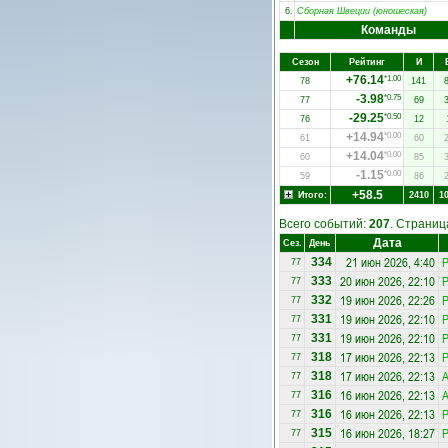
6.
Сборная Швеции (юношеская)
Команды
Сезон
Рейтинг
И
+76.14
*1.00
78
141
-3.98
*0.75
77
69
-29.25
*0.50
76
12
+14.94
*0.00
61
60
+14.04
*0.00
60
85
-1.15
*0.00
59
86
+58.5
Итого:
2410
1
Всего событий:
207
. Страни
Дата
Сез.
День
21 июн 2026, 4:40
334
77
20 июн 2026, 22:10
333
77
19 июн 2026, 22:26
332
77
19 июн 2026, 22:10
331
77
19 июн 2026, 22:10
331
77
17 июн 2026, 22:13
318
77
17 июн 2026, 22:13
А
318
77
16 июн 2026, 22:13
А
316
77
16 июн 2026, 22:13
316
77
16 июн 2026, 18:27
315
77