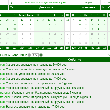
з
Отборочный турнир к чемпионату мира
Европа
23
9
Ст
Дивизион
Континент
И
s
В
Н
П
Колл+
Колл-
ВC
В+
В=
В-
Вo
Н+
Н=
Н-
Нo
П+
П=
П-
82
35
24
13
2
1
3
13
57
8
12
4
13
6
14
2
3
36
17
16
8
4
-
1
3
23
9
1
2
6
8
5
2
2
1
1
10
-
1
-
-
1
-
-
-
-
-
1
3
4
-
28
10
22
8
5
-
4
4
18
2
3
1
3
3
15
2
2
34
18
33
8
9
-
4
5
17
8
10
2
4
2
21
3
2
29
21
36
5
5
-
3
4
16
6
10
2
6
3
26
4
-
024
559
827
214
187
13
80
160
615
156
185
128
155
91
453
127
72
ца
1
из
5
. Страницы:
Событие
Реал
: Завершено уменьшение стадиона до 30 000 мест
Реал
: Уровень строения база команды уменьшен до 7 уровня
Реал
: Началось уменьшение стадиона до 30 000 мест
Реал
: Завершено уменьшение стадиона до 47 000 мест
Реал
: Уровень строения скаут-центр уменьшен до 3 уровня
Реал
: Уровень строения тренировочный центр уменьшен до 6 уровня
мазонас
: Уровень строения база команды уменьшен до 7 уровня
мазонас
: Уровень строения тренировочный центр уменьшен до 6 уровня
Реал
: Уровень строения тренировочный центр уменьшен до 7 уровня
Реал
: Началось уменьшение стадиона до 47 000 мест