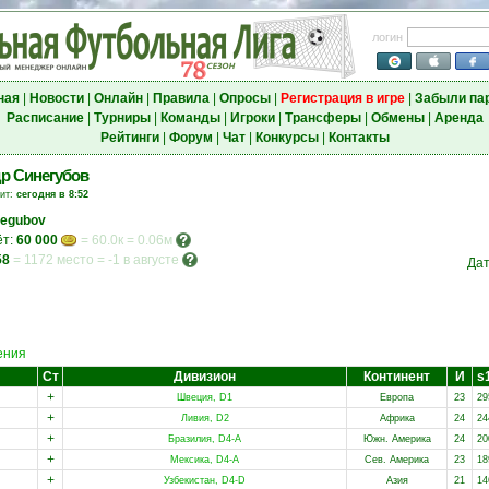
логин
ная
|
Новости
|
Онлайн
|
Правила
|
Опросы
|
Регистрация в игре
|
Забыли па
Расписание
|
Турниры
|
Команды
|
Игроки
|
Трансферы
|
Обмены
|
Аренда
Рейтинги
|
Форум
|
Чат
|
Конкурсы
|
Контакты
р Синегубов
зит:
сегодня в 8:52
negubov
ёт:
60 000
= 60.0к = 0.06м
58
=
1172 место
=
-1 в августе
Дат
ения
Ст
Дивизион
Континент
И
s
+
Швеция, D1
Европа
23
29
+
Ливия, D2
Африка
24
24
+
Бразилия, D4-A
Южн. Америка
24
20
+
Мексика, D4-A
Сев. Америка
23
18
+
Узбекистан, D4-D
Азия
21
14