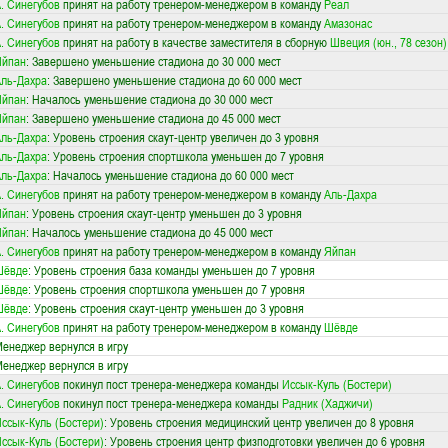
. Синегубов
принят на работу тренером-менеджером в команду
Реал
. Синегубов
принят на работу тренером-менеджером в команду
Амазонас
. Синегубов
принят на работу в качестве заместителя в сборную
Швеция (юн., 78 сезон)
Яйпан
: Завершено уменьшение стадиона до 30 000 мест
ль-Дахра
: Завершено уменьшение стадиона до 60 000 мест
Яйпан
: Началось уменьшение стадиона до 30 000 мест
Яйпан
: Завершено уменьшение стадиона до 45 000 мест
ль-Дахра
: Уровень строения скаут-центр увеличен до 3 уровня
ль-Дахра
: Уровень строения спортшкола уменьшен до 7 уровня
ль-Дахра
: Началось уменьшение стадиона до 60 000 мест
. Синегубов
принят на работу тренером-менеджером в команду
Аль-Дахра
Яйпан
: Уровень строения скаут-центр уменьшен до 3 уровня
Яйпан
: Началось уменьшение стадиона до 45 000 мест
. Синегубов
принят на работу тренером-менеджером в команду
Яйпан
Шёвде
: Уровень строения база команды уменьшен до 7 уровня
Шёвде
: Уровень строения спортшкола уменьшен до 7 уровня
Шёвде
: Уровень строения скаут-центр уменьшен до 3 уровня
. Синегубов
принят на работу тренером-менеджером в команду
Шёвде
енеджер вернулся в игру
енеджер вернулся в игру
. Синегубов
покинул пост тренера-менеджера команды
Иссык-Куль (Бостери)
. Синегубов
покинул пост тренера-менеджера команды
Радник (Хаджичи)
ссык-Куль (Бостери)
: Уровень строения медицинский центр увеличен до 8 уровня
ссык-Куль (Бостери)
: Уровень строения центр физподготовки увеличен до 6 уровня