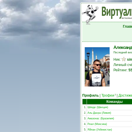
Глав
Александ
Последний ви
Ник:
si
Личный сч
Рейтинг:
5
Профиль
|
Трофеи
|
Достиж
7
Команды
1.
Шёвде (Швеция)
2.
Аль-Дахра (Ливия)
3.
Амазонас (Бразилия)
4.
Реал (Мексика)
5.
Яйпан (Узбекистан)