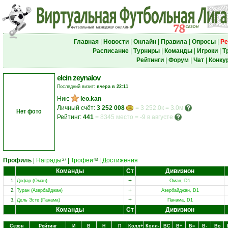
Главная
|
Новости
|
Онлайн
|
Правила
|
Опросы
|
Ре
Расписание
|
Турниры
|
Команды
|
Игроки
|
Т
Рейтинги
|
Форум
|
Чат
|
Конку
elcin zeynalov
Последний визит:
вчера в 22:11
Ник:
leo.kan
Личный счёт:
3 252 008
= 3 252.0к = 3.0м
Нет фото
Рейтинг:
441
=
8345 место
=
-9 в августе
Профиль
|
Награды
|
Трофеи
|
Достижения
27
43
Команды
Ст
Дивизион
+
1.
Дофар (Оман)
Оман, D1
+
2.
Туран (Азербайджан)
Азербайджан, D1
+
3.
Дель Эсте (Панама)
Панама, D1
Команды
Ст
Дивизион
Сезон
Рейтинг
И
В
Н
П
Колл+
Колл-
ВC
В+
В=
В-
Вo