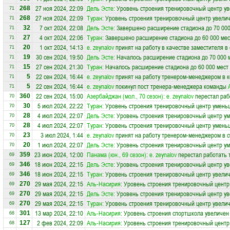
27 ноя 2024, 22:09
Дель Эсте
: Уровень строения тренировочный центр ув
268
71
27 ноя 2024, 22:09
Туран
: Уровень строения тренировочный центр увелич
268
71
7 окт 2024, 22:08
Дель Эсте
: Завершено расширение стадиона до 70 000
32
71
4 окт 2024, 22:06
Туран
: Завершено расширение стадиона до 60 000 мес
27
71
1 окт 2024, 14:13
e. zeynalov
принят на работу в качестве заместителя в
20
71
30 сен 2024, 19:50
Дель Эсте
: Началось расширение стадиона до 70 000 
19
71
27 сен 2024, 21:30
Туран
: Началось расширение стадиона до 60 000 мест
15
71
22 сен 2024, 16:44
e. zeynalov
принят на работу тренером-менеджером в 
5
71
22 сен 2024, 16:44
e. zeynalov
покинул пост тренера-менеджера команды
5
71
22 сен 2024, 15:00
Азербайджан (мол., 70 сезон)
:
e. zeynalov
перестал раб
360
70
5 июл 2024, 22:22
Туран
: Уровень строения тренировочный центр умень
30
70
4 июл 2024, 22:07
Дель Эсте
: Уровень строения тренировочный центр у
28
70
4 июл 2024, 22:07
Туран
: Уровень строения тренировочный центр умень
28
70
3 июл 2024, 1:44
e. zeynalov
принят на работу тренером-менеджером в 
23
70
1 июл 2024, 22:07
Дель Эсте
: Уровень строения тренировочный центр у
20
70
23 июн 2024, 12:00
Панама (юн., 69 сезон)
:
e. zeynalov
перестал работать 
359
69
18 июн 2024, 22:15
Дель Эсте
: Уровень строения тренировочный центр ув
346
69
18 июн 2024, 22:15
Туран
: Уровень строения тренировочный центр увелич
346
69
29 мая 2024, 22:15
Аль-Насирия
: Уровень строения тренировочный центр
270
69
29 мая 2024, 22:15
Дель Эсте
: Уровень строения тренировочный центр ув
270
69
29 мая 2024, 22:15
Туран
: Уровень строения тренировочный центр увелич
270
69
13 мар 2024, 22:10
Аль-Насирия
: Уровень строения спортшкола увеличен 
301
68
2 фев 2024, 22:09
Аль-Насирия
: Уровень строения тренировочный центр
127
68