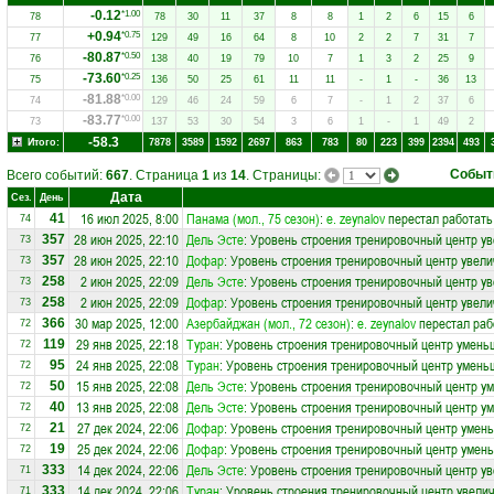
-0.12
*1.00
78
78
30
11
37
8
8
1
2
6
15
6
+0.94
*0.75
77
129
49
16
64
8
10
2
2
7
31
7
-80.87
*0.50
76
138
40
19
79
10
7
1
3
2
25
9
-73.60
*0.25
75
136
50
25
61
11
11
-
1
-
36
13
-81.88
*0.00
74
129
46
24
59
6
7
-
1
2
37
6
-83.77
*0.00
73
137
53
30
54
3
6
1
-
1
49
2
-58.3
Итого:
7878
3589
1592
2697
863
783
80
223
399
2394
493
Событ
Всего событий:
667
. Страница
1
из
14
. Страницы:
Дата
Сез.
День
16 июл 2025, 8:00
Панама (мол., 75 сезон)
:
e. zeynalov
перестал работать
41
74
28 июн 2025, 22:10
Дель Эсте
: Уровень строения тренировочный центр ув
357
73
28 июн 2025, 22:10
Дофар
: Уровень строения тренировочный центр увели
357
73
2 июн 2025, 22:09
Дель Эсте
: Уровень строения тренировочный центр ув
258
73
2 июн 2025, 22:09
Дофар
: Уровень строения тренировочный центр увели
258
73
30 мар 2025, 12:00
Азербайджан (мол., 72 сезон)
:
e. zeynalov
перестал раб
366
72
29 янв 2025, 22:18
Туран
: Уровень строения тренировочный центр умень
119
72
24 янв 2025, 22:08
Туран
: Уровень строения тренировочный центр умень
95
72
15 янв 2025, 22:08
Дель Эсте
: Уровень строения тренировочный центр у
50
72
13 янв 2025, 22:08
Дель Эсте
: Уровень строения тренировочный центр у
40
72
27 дек 2024, 22:06
Дофар
: Уровень строения тренировочный центр умень
21
72
25 дек 2024, 22:06
Дофар
: Уровень строения тренировочный центр умень
19
72
14 дек 2024, 22:06
Дель Эсте
: Уровень строения тренировочный центр ув
333
71
14 дек 2024, 22:06
Туран
: Уровень строения тренировочный центр увелич
333
71