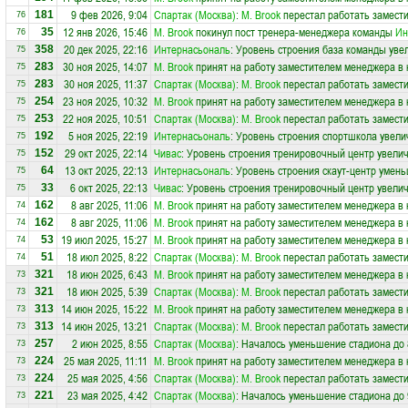
9 фев 2026, 9:04
Спартак (Москва)
:
М. Brook
перестал работать замести
181
76
12 янв 2026, 15:46
М. Brook
покинул пост тренера-менеджера команды
Ин
35
76
20 дек 2025, 22:16
Интернасьональ
: Уровень строения база команды уве
358
75
30 ноя 2025, 14:07
М. Brook
принят на работу заместителем менеджера в
283
75
30 ноя 2025, 11:37
Спартак (Москва)
:
М. Brook
перестал работать замести
283
75
23 ноя 2025, 10:32
М. Brook
принят на работу заместителем менеджера в
254
75
22 ноя 2025, 10:51
Спартак (Москва)
:
М. Brook
перестал работать замести
253
75
5 ноя 2025, 22:19
Интернасьональ
: Уровень строения спортшкола увели
192
75
29 окт 2025, 22:14
Чивас
: Уровень строения тренировочный центр увелич
152
75
13 окт 2025, 22:13
Интернасьональ
: Уровень строения скаут-центр умень
64
75
6 окт 2025, 22:13
Чивас
: Уровень строения тренировочный центр увелич
33
75
8 авг 2025, 11:06
М. Brook
принят на работу заместителем менеджера в
162
74
8 авг 2025, 11:06
М. Brook
принят на работу заместителем менеджера в
162
74
19 июл 2025, 15:27
М. Brook
принят на работу заместителем менеджера в
53
74
18 июл 2025, 8:22
Спартак (Москва)
:
М. Brook
перестал работать замести
51
74
18 июн 2025, 6:43
М. Brook
принят на работу заместителем менеджера в
321
73
18 июн 2025, 5:39
Спартак (Москва)
:
М. Brook
перестал работать замести
321
73
14 июн 2025, 15:22
М. Brook
принят на работу заместителем менеджера в
313
73
14 июн 2025, 13:21
Спартак (Москва)
:
М. Brook
перестал работать замести
313
73
2 июн 2025, 8:55
Спартак (Москва)
: Началось уменьшение стадиона до 
257
73
25 мая 2025, 11:11
М. Brook
принят на работу заместителем менеджера в
224
73
25 мая 2025, 4:56
Спартак (Москва)
:
М. Brook
перестал работать замести
224
73
23 мая 2025, 4:42
Спартак (Москва)
: Началось уменьшение стадиона до 
221
73