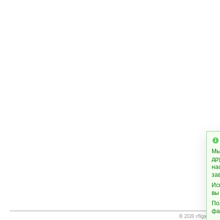
Мы
др
на
за
Ис
вы
По
фа
© 2026 vfliga.org