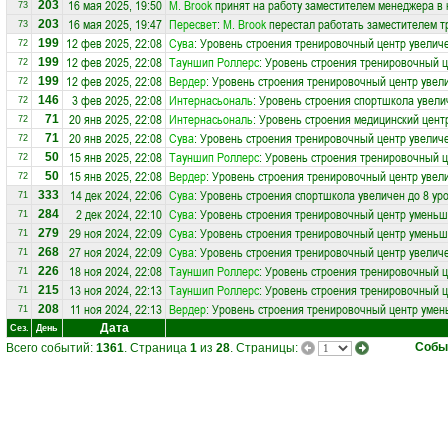
16 мая 2025, 19:50
М. Brook
принят на работу заместителем менеджера в
203
73
16 мая 2025, 19:47
Пересвет
:
М. Brook
перестал работать заместителем т
203
73
12 фев 2025, 22:08
Сува
: Уровень строения тренировочный центр увеличе
199
72
12 фев 2025, 22:08
Тауншип Роллерс
: Уровень строения тренировочный ц
199
72
12 фев 2025, 22:08
Вердер
: Уровень строения тренировочный центр увели
199
72
3 фев 2025, 22:08
Интернасьональ
: Уровень строения спортшкола увели
146
72
20 янв 2025, 22:08
Интернасьональ
: Уровень строения медицинский цент
71
72
20 янв 2025, 22:08
Сува
: Уровень строения тренировочный центр увеличе
71
72
15 янв 2025, 22:08
Тауншип Роллерс
: Уровень строения тренировочный ц
50
72
15 янв 2025, 22:08
Вердер
: Уровень строения тренировочный центр увели
50
72
14 дек 2024, 22:06
Сува
: Уровень строения спортшкола увеличен до 8 ур
333
71
2 дек 2024, 22:10
Сува
: Уровень строения тренировочный центр уменьш
284
71
29 ноя 2024, 22:09
Сува
: Уровень строения тренировочный центр уменьш
279
71
27 ноя 2024, 22:09
Сува
: Уровень строения тренировочный центр увеличе
268
71
18 ноя 2024, 22:08
Тауншип Роллерс
: Уровень строения тренировочный 
226
71
13 ноя 2024, 22:13
Тауншип Роллерс
: Уровень строения тренировочный 
215
71
11 ноя 2024, 22:13
Вердер
: Уровень строения тренировочный центр умен
208
71
Дата
Сез.
День
Собы
Всего событий:
1361
. Страница
1
из
28
. Страницы: