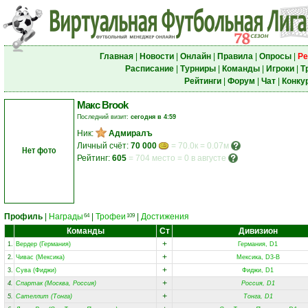
Главная
|
Новости
|
Онлайн
|
Правила
|
Опросы
|
Ре
Расписание
|
Турниры
|
Команды
|
Игроки
|
Т
Рейтинги
|
Форум
|
Чат
|
Конку
Макс Brook
Последний визит:
сегодня в 4:59
Ник:
Адмиралъ
Личный счёт:
70 000
= 70.0к = 0.07м
Нет фото
Рейтинг:
605
=
704 место
=
0 в августе
Профиль
|
Награды
|
Трофеи
|
Достижения
64
109
Команды
Ст
Дивизион
+
1.
Вердер (Германия)
Германия, D1
+
2.
Чивас (Мексика)
Мексика, D3-B
+
3.
Сува (Фиджи)
Фиджи, D1
+
4.
Спартак (Москва, Россия)
Россия, D1
+
5.
Сателлит (Тонга)
Тонга, D1