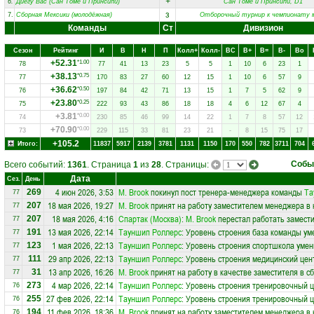
+
6.
Диегу Вас (Сан Томе и Принсипи)
Сан Томе и Принсипи, D1
з
7.
Сборная Мексики (молодёжная)
Отборочный турнир к чемпионату 
Команды
Ст
Дивизион
Сезон
Рейтинг
И
В
Н
П
Колл+
Колл-
ВC
В+
В=
В-
Вo
+52.31
*1.00
78
77
41
13
23
5
5
1
10
6
23
1
+38.13
*0.75
77
170
83
27
60
12
15
1
10
6
57
9
+36.62
*0.50
76
197
84
42
71
13
15
1
7
5
62
9
+23.80
*0.25
75
222
93
43
86
18
18
4
6
12
67
4
+3.81
*0.00
74
230
85
46
99
14
22
1
7
8
57
12
+70.90
*0.00
73
229
115
33
81
23
21
-
8
15
75
17
+105.2
Итого:
11837
5917
2139
3781
1131
1150
170
550
782
3711
704
Собы
Всего событий:
1361
. Страница
1
из
28
. Страницы:
Дата
Сез.
День
4 июн 2026, 3:53
М. Brook
покинул пост тренера-менеджера команды
Та
269
77
18 мая 2026, 19:27
М. Brook
принят на работу заместителем менеджера в
207
77
18 мая 2026, 4:16
Спартак (Москва)
:
М. Brook
перестал работать замести
207
77
13 мая 2026, 22:14
Тауншип Роллерс
: Уровень строения база команды ум
191
77
1 мая 2026, 22:13
Тауншип Роллерс
: Уровень строения спортшкола умен
123
77
29 апр 2026, 22:13
Тауншип Роллерс
: Уровень строения медицинский цен
111
77
13 апр 2026, 16:26
М. Brook
принят на работу в качестве заместителя в 
31
77
4 мар 2026, 22:14
Тауншип Роллерс
: Уровень строения тренировочный 
273
76
27 фев 2026, 22:14
Тауншип Роллерс
: Уровень строения тренировочный 
255
76
11 фев 2026, 18:36
М. Brook
принят на работу заместителем менеджера в
194
76