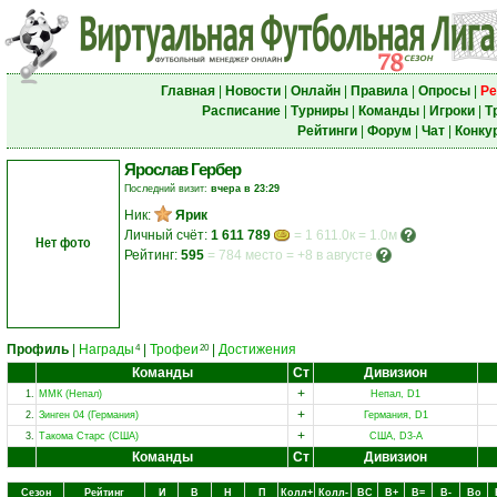
Главная
|
Новости
|
Онлайн
|
Правила
|
Опросы
|
Ре
Расписание
|
Турниры
|
Команды
|
Игроки
|
Т
Рейтинги
|
Форум
|
Чат
|
Конку
Ярослав Гербер
Последний визит:
вчера в 23:29
Ник:
Ярик
Личный счёт:
1 611 789
= 1 611.0к = 1.0м
Нет фото
Рейтинг:
595
=
784 место
=
+8 в августе
Профиль
|
Награды
|
Трофеи
|
Достижения
4
20
Команды
Ст
Дивизион
+
1.
ММК (Непал)
Непал, D1
+
2.
Зинген 04 (Германия)
Германия, D1
+
3.
Такома Старс (США)
США, D3-A
Команды
Ст
Дивизион
Сезон
Рейтинг
И
В
Н
П
Колл+
Колл-
ВC
В+
В=
В-
Вo