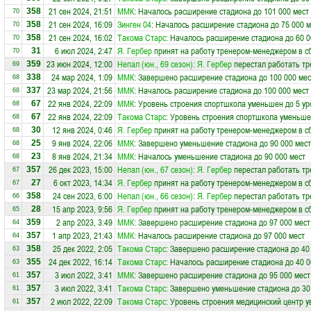
21 сен 2024, 21:51
ММК
: Началось расширение стадиона до 101 000 мест
358
70
21 сен 2024, 16:09
Зинген 04
: Началось расширение стадиона до 75 000 м
358
70
21 сен 2024, 16:02
Такома Старс
: Началось расширение стадиона до 60 0
358
70
6 июл 2024, 2:47
Я. Гербер
принят на работу тренером-менеджером в 
31
70
23 июн 2024, 12:00
Непал (юн., 69 сезон)
:
Я. Гербер
перестал работать тр
359
69
24 мар 2024, 1:09
ММК
: Завершено расширение стадиона до 100 000 мес
338
68
23 мар 2024, 21:56
ММК
: Началось расширение стадиона до 100 000 мест
337
68
22 янв 2024, 22:09
ММК
: Уровень строения спортшкола уменьшен до 5 ур
67
68
22 янв 2024, 22:09
Такома Старс
: Уровень строения спортшкола уменьше
67
68
12 янв 2024, 0:46
Я. Гербер
принят на работу тренером-менеджером в 
30
68
9 янв 2024, 22:06
ММК
: Завершено уменьшение стадиона до 90 000 мест
25
68
8 янв 2024, 21:34
ММК
: Началось уменьшение стадиона до 90 000 мест
23
68
26 дек 2023, 15:00
Непал (юн., 67 сезон)
:
Я. Гербер
перестал работать тр
357
67
6 окт 2023, 14:34
Я. Гербер
принят на работу тренером-менеджером в 
27
67
24 сен 2023, 6:00
Непал (юн., 66 сезон)
:
Я. Гербер
перестал работать тр
358
66
15 апр 2023, 9:56
Я. Гербер
принят на работу тренером-менеджером в 
28
65
2 апр 2023, 3:49
ММК
: Завершено расширение стадиона до 97 000 мест
359
64
1 апр 2023, 21:43
ММК
: Началось расширение стадиона до 97 000 мест
357
64
25 дек 2022, 2:05
Такома Старс
: Завершено расширение стадиона до 40
358
63
24 дек 2022, 16:14
Такома Старс
: Началось расширение стадиона до 40 0
355
63
3 июл 2022, 3:41
ММК
: Завершено расширение стадиона до 95 000 мест
357
61
3 июл 2022, 3:41
Такома Старс
: Завершено уменьшение стадиона до 30
357
61
2 июл 2022, 22:09
Такома Старс
: Уровень строения медицинский центр у
357
61