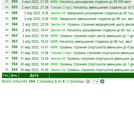
2 июл 2022, 21:55
ММК
: Началось расширение стадиона до 95 000 мест
355
61
2 июл 2022, 21:38
Такома Старс
: Началось уменьшение стадиона до 30 0
355
61
3 апр 2022, 9:36
Зинген 04
: Завершено расширение стадиона до 60 тыс.
366
60
3 апр 2022, 9:36
ММК
: Завершено уменьшение стадиона до 88 тыс. мес
366
60
2 апр 2022, 22:09
Зинген 04
: Уровень строения медицинский центр увели
366
60
2 апр 2022, 19:47
Зинген 04
: Началось расширение стадиона до 60 тыс. 
363
60
2 апр 2022, 19:45
ММК
: Уровень строения скаут-центр уменьшен до 1 ур
363
60
2 апр 2022, 19:43
ММК
: Началось уменьшение стадиона до 88 тыс. мест
363
60
31 мар 2022, 13:41
ММК
: Уровень строения спортшкола уменьшен до 6 ур
356
60
31 мар 2022, 13:36
Такома Старс
: Уровень строения спортшкола уменьше
356
60
31 мар 2022, 13:35
Зинген 04
: Уровень строения спортшкола уменьшен до
356
60
30 мар 2022, 16:49
ММК
: Уровень строения спортшкола уменьшен до 7 ур
354
60
30 мар 2022, 16:36
Зинген 04
: Уровень строения спортшкола уменьшен до
354
60
Дата
Сез.
День
Всего событий:
164
. Страница
1
из
4
. Страницы: