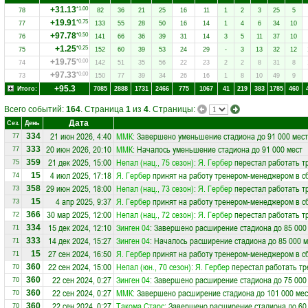
+31.13
*1.00
78
82
36
21
25
16
11
1
2
3
25
5
+19.91
*0.75
77
133
55
28
50
16
14
1
4
6
34
10
+97.78
*0.50
76
141
66
36
39
31
14
3
5
11
37
10
+1.25
*0.25
75
152
60
39
53
24
29
-
3
13
32
12
+19.75
*0.00
74
142
51
35
56
22
23
2
2
8
31
8
+97.33
*0.00
73
150
77
39
34
26
16
1
8
10
49
9
+95.3
Итого:
7085
2888
1731
2466
775
1067
41
219
383
1785
460
Всего событий:
164
. Страница
1
из
4
. Страницы:
Дата
Сез.
День
21 июн 2026, 4:40
ММК
: Завершено уменьшение стадиона до 91 000 мест
334
77
20 июн 2026, 20:10
ММК
: Началось уменьшение стадиона до 91 000 мест
333
77
21 дек 2025, 15:00
Непал (нац., 75 сезон)
:
Я. Гербер
перестал работать т
359
75
4 июл 2025, 17:18
Я. Гербер
принят на работу тренером-менеджером в 
15
74
29 июн 2025, 18:00
Непал (нац., 73 сезон)
:
Я. Гербер
перестал работать т
358
73
4 апр 2025, 9:37
Я. Гербер
принят на работу тренером-менеджером в 
15
73
30 мар 2025, 12:00
Непал (нац., 72 сезон)
:
Я. Гербер
перестал работать т
366
72
15 дек 2024, 12:10
Зинген 04
: Завершено расширение стадиона до 85 000
334
71
14 дек 2024, 15:27
Зинген 04
: Началось расширение стадиона до 85 000 м
333
71
27 сен 2024, 16:50
Я. Гербер
принят на работу тренером-менеджером в 
15
71
22 сен 2024, 15:00
Непал (юн., 70 сезон)
:
Я. Гербер
перестал работать тр
360
70
22 сен 2024, 0:27
Зинген 04
: Завершено расширение стадиона до 75 000
360
70
22 сен 2024, 0:27
ММК
: Завершено расширение стадиона до 101 000 мес
360
70
22 сен 2024, 0:27
Такома Старс
: Завершено расширение стадиона до 60
360
70