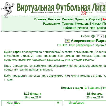
Главная
|
Новости
|
Онлайн
|
Правила
|
Опросы
|
Ре
Расписание
|
Турниры
|
Команды
|
Игроки
|
Т
Рейтинги
|
Форум
|
Чат
|
Конку
Сезон:
Американские Вирги
D1
|
D2
|
КЛК
|
переходные
|
кубок 
4
Кубки стран
проводятся по олимпийской системе с выбыванием. Соперник
случайным образом), игра проходит без домашнего бонуса. Цена н
предложенными менеджерами двух команд, участвующих в матче.
Пары определяются жребием, представители более высоких дивизионов 
представители низших дивизионов.
Кубки проводятся по странам, в зависимости от числа команд в стране к
стадии.
Первые стадии
|
1/4 финала
|
Фи
1/16 финала
1/8 финала
16 мая, 22
23 мая, 22
00
00
Норт Шор
0
Инвайдерс