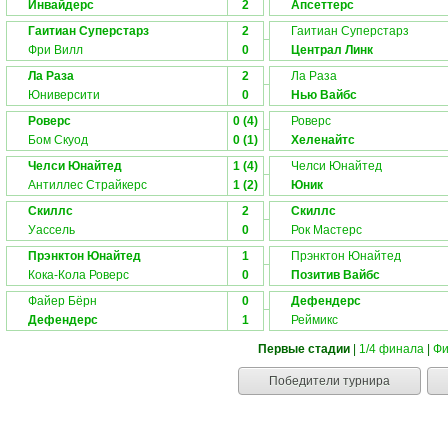
Инвайдерс
2
Апсеттерс
Гаитиан Суперстарз
2
Гаитиан Суперстарз
Фри Вилл
0
Централ Линк
Ла Раза
2
Ла Раза
Юниверсити
0
Нью Вайбс
Роверс
0 (4)
Роверс
Бом Скуод
0 (1)
Хеленайтс
Челси Юнайтед
1 (4)
Челси Юнайтед
Антиллес Страйкерс
1 (2)
Юник
Скиллс
2
Скиллс
Уассель
0
Рок Мастерс
Прэнктон Юнайтед
1
Прэнктон Юнайтед
Кока-Кола Роверс
0
Позитив Вайбс
Файер Бёрн
0
Дефендерс
Дефендерс
1
Реймикс
Первые стадии
|
1/4 финала
|
Фи
Победители турнира