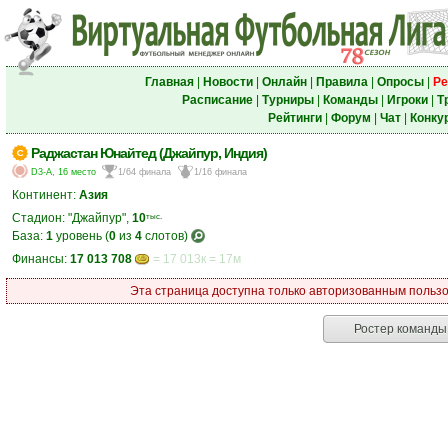
Главная
|
Новости
|
Онлайн
|
Правила
|
Опросы
|
Ре
Расписание
|
Турниры
|
Команды
|
Игроки
|
Т
Рейтинги
|
Форум
|
Чат
|
Конку
Раджастан Юнайтед (Джайпур, Индия)
D3-A, 16 место
1/64 финала
1/16 финала
Континент:
Азия
Стадион: "Джайпур",
10
тыс.
База:
1
уровень (
0
из
4
слотов)
Финансы:
17 013 708
= 17 013к = 17м
Эта страница доступна только авторизованным пользов
Ростер команды