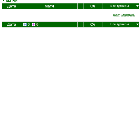
•
Матчи
Дата
Матч
Сч
Все турниры
нет матчей
Дата
0
0
Сч
Все турниры