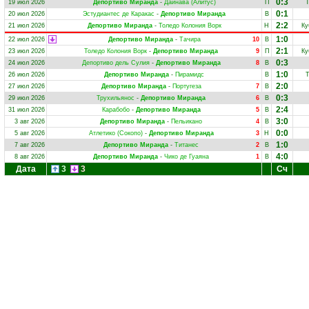
0:3
19 июл 2026
Депортиво Миранда
-
Дайнава (Алитус)
П
Т
0:1
20 июл 2026
Эстудиантес де Каракас
-
Депортиво Миранда
В
2:2
21 июл 2026
Депортиво Миранда
-
Толедо Колония Ворк
Н
Ку
1:0
22 июл 2026
Депортиво Миранда
-
Тачира
10
В
2:1
23 июл 2026
Толедо Колония Ворк
-
Депортиво Миранда
9
П
Ку
0:3
24 июл 2026
Депортиво дель Сулия
-
Депортиво Миранда
8
В
1:0
26 июл 2026
Депортиво Миранда
-
Пирамидс
В
Т
2:0
27 июл 2026
Депортиво Миранда
-
Португеза
7
В
0:3
29 июл 2026
Трухильянос
-
Депортиво Миранда
6
В
2:4
31 июл 2026
Карабобо
-
Депортиво Миранда
5
В
3:0
3 авг 2026
Депортиво Миранда
-
Пельикано
4
В
0:0
5 авг 2026
Атлетико (Сокопо)
-
Депортиво Миранда
3
Н
1:0
7 авг 2026
Депортиво Миранда
-
Титанес
2
В
4:0
8 авг 2026
Депортиво Миранда
-
Чико де Гуаяна
1
В
Дата
3
3
Сч