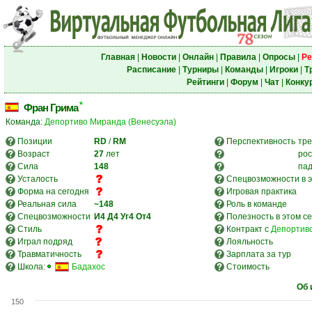
Главная
|
Новости
|
Онлайн
|
Правила
|
Опросы
|
Ре
Расписание
|
Турниры
|
Команды
|
Игроки
|
Т
Рейтинги
|
Форум
|
Чат
|
Конку
Фран Грима
Команда:
Депортиво Миранда (Венесуэла)
Позиции
RD
/
RM
Перспективность
тре
Возраст
27
лет
рос
Сила
148
па
Усталость
Спецвозможности в э
Форма на сегодня
Игровая практика
Реальная сила
~148
Роль в команде
Спецвозможности
И4
Д4
Уг4
От4
Полезность в этом с
Стиль
Контракт с
Депортиво
Играл подряд
Лояльность
Травматичность
Зарплата за тур
Школа:
Бадахос
Стоимость
Об 
150