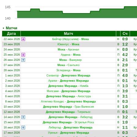
145
140
•
Матчи
Дата
Матч
Сч
0:0
22 июн 2026
Бейтар (Иерусалим)
-
Мока
Н
Ку
1:2
23 июн 2026
Ювентус
-
Мока
В
Ку
0:0
24 июн 2026
Мока
-
Арсенал
Н
Ку
4:2
25 июн 2026
Ардена
-
Мока
П
Ку
2:1
26 июн 2026
Мока
-
Ванкувер
В
Ку
2:0
27 июн 2026
Мока
-
Сантьяго
В
0:1
28 июн 2026
Эсперанца
-
Мока
В
Т
4:0
1 июл 2026
Селангор
-
Депортиво Миранда
П
Ку
0:1
2 июл 2026
Арагви
-
Депортиво Миранда
В
Ку
1:3
3 июл 2026
Депортиво Миранда
-
Нимба
П
Ку
3:0
4 июл 2026
Милсами
-
Депортиво Миранда
П
Т
3:1
6 июл 2026
Депортиво Миранда
-
Ангостура
В
0:3
8 июл 2026
Атлетико Кохедес
-
Депортиво Миранда
В
1:0
10 июл 2026
Депортиво Миранда
-
Гран Валенсия
В
0:1
12 июл 2026
Депортиво Миранда
-
Тигрильос
П
Т
3:2
14 июл 2026
Депортиво Миранда
-
Либертад
В
Ку
1:0
15 июл 2026
Депортиво Миранда
-
Эстрелья Роха
В
1:1
16 июл 2026
Либертад
-
Депортиво Миранда
Н
Ку
0:3
17 июл 2026
Уренья
-
Депортиво Миранда
В