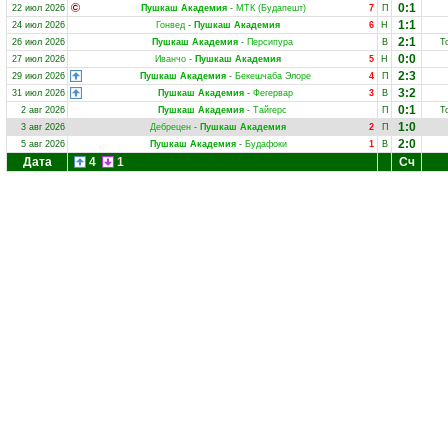
0:1
22 июл 2026
Пушкаш Академия
-
МТК (Будапешт)
7
П
1:1
24 июл 2026
Гонвед
-
Пушкаш Академия
6
Н
2:1
26 июл 2026
Пушкаш Академия
-
Персипура
В
Т
0:0
27 июл 2026
Иванчо
-
Пушкаш Академия
5
Н
2:3
29 июл 2026
Пушкаш Академия
-
Бекешчаба Элоре
4
П
3:2
31 июл 2026
Пушкаш Академия
-
Фегервар
3
В
0:1
2 авг 2026
Пушкаш Академия
-
Тайгерс
П
Т
1:0
3 авг 2026
Дебрецен
-
Пушкаш Академия
2
П
2:0
5 авг 2026
Пушкаш Академия
-
Будафоки
1
В
Дата
4
1
Сч