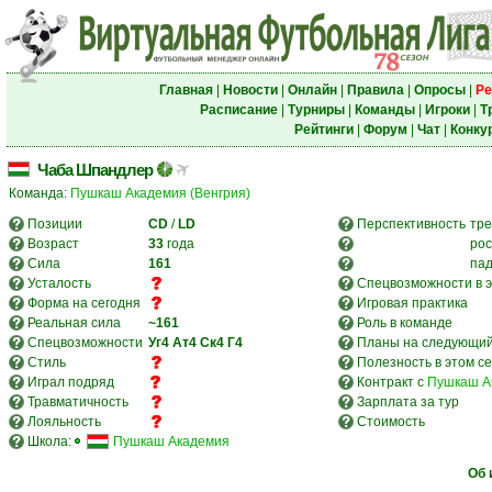
Главная
|
Новости
|
Онлайн
|
Правила
|
Опросы
|
Ре
Расписание
|
Турниры
|
Команды
|
Игроки
|
Т
Рейтинги
|
Форум
|
Чат
|
Конку
Чаба Шпандлер
Команда:
Пушкаш Академия (Венгрия)
Позиции
CD
/
LD
Перспективность
тре
Возраст
33
года
рос
Сила
161
па
Усталость
Спецвозможности в э
Форма на сегодня
Игровая практика
Реальная сила
~161
Роль в команде
Спецвозможности
Уг4
Ат4
Ск4
Г4
Планы на следующий
Стиль
Полезность в этом с
Играл подряд
Контракт с
Пушкаш А
Травматичность
Зарплата за тур
Лояльность
Стоимость
Школа:
Пушкаш Академия
Об 