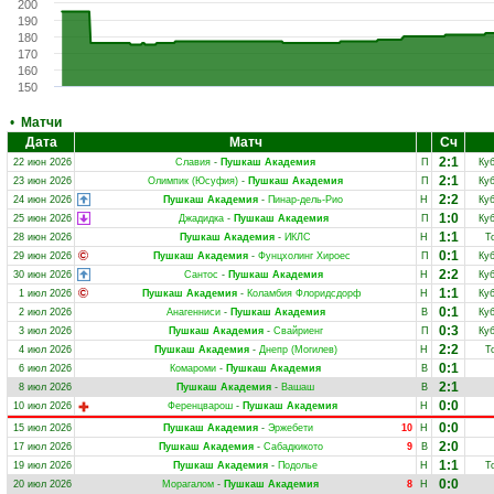
200
190
180
170
160
150
•
Матчи
Дата
Матч
Сч
2:1
22 июн 2026
Славия
-
Пушкаш Академия
П
Ку
2:1
23 июн 2026
Олимпик (Юсуфия)
-
Пушкаш Академия
П
Ку
2:2
24 июн 2026
Пушкаш Академия
-
Пинар-дель-Рио
Н
Ку
1:0
25 июн 2026
Джадидка
-
Пушкаш Академия
П
Ку
1:1
28 июн 2026
Пушкаш Академия
-
ИКЛС
Н
Т
0:1
29 июн 2026
Пушкаш Академия
-
Фунцхолинг Хироес
П
Ку
2:2
30 июн 2026
Сантос
-
Пушкаш Академия
Н
Ку
1:1
1 июл 2026
Пушкаш Академия
-
Коламбия Флоридсдорф
Н
Ку
0:1
2 июл 2026
Анагенниси
-
Пушкаш Академия
В
Ку
0:3
3 июл 2026
Пушкаш Академия
-
Свайриенг
П
Ку
2:2
4 июл 2026
Пушкаш Академия
-
Днепр (Могилев)
Н
Т
0:1
6 июл 2026
Комароми
-
Пушкаш Академия
В
2:1
8 июл 2026
Пушкаш Академия
-
Вашаш
В
0:0
10 июл 2026
Ференцварош
-
Пушкаш Академия
Н
0:0
15 июл 2026
Пушкаш Академия
-
Эржебети
10
Н
2:0
17 июл 2026
Пушкаш Академия
-
Сабадкикото
9
В
1:1
19 июл 2026
Пушкаш Академия
-
Подолье
Н
Т
0:0
20 июл 2026
Морагалом
-
Пушкаш Академия
8
Н