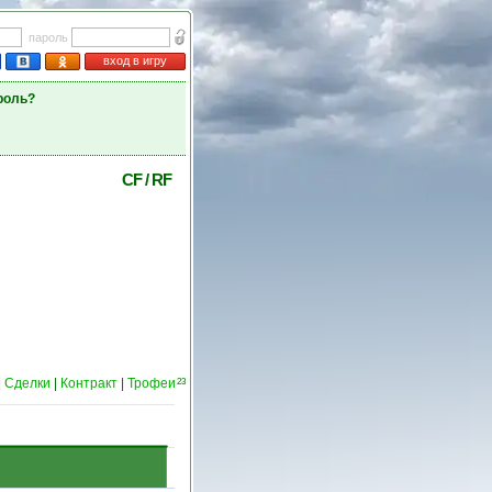
пароль
вход в игру
роль?
CF
/
RF
|
Сделки
|
Контракт
|
Трофеи
23