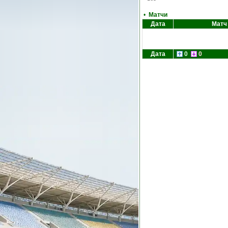
•
Матчи
Дата
Матч
Дата
0
0