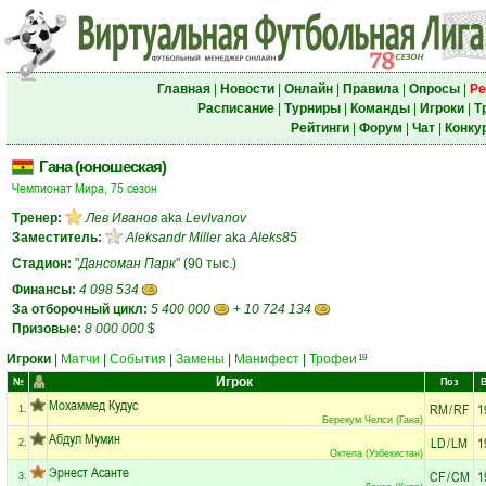
Главная
|
Новости
|
Онлайн
|
Правила
|
Опросы
|
Ре
Расписание
|
Турниры
|
Команды
|
Игроки
|
Т
Рейтинги
|
Форум
|
Чат
|
Конку
Гана (юношеская)
Чемпионат Мира, 75 сезон
Тренер:
Лев Иванов
aka
LevIvanov
Заместитель:
Aleksandr Miller
aka
Aleks85
Стадион:
"
Дансоман Парк
" (90 тыс.)
Финансы:
4 098 534
За отборочный цикл:
5 400 000
+
10 724 134
Призовые:
8 000 000
$
Игроки
|
Матчи
|
События
|
Замены
|
Манифест
|
Трофеи
19
Игрок
№
Поз
Мохаммед Кудус
RM
/
RF
1
1.
Берекум Челси (Гана)
Абдул Мумин
LD
/
LM
1
2.
Октепа (Узбекистан)
Эрнест Асанте
CF
/
CM
1
3.