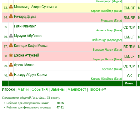
Рейнджерс (Индия)
Мохаммед Азире Сулемана
CM
/
CF
1
33.
Карела Юнайтед (Гана)
Ричард Двума
RM
/
RF
1
34.
Медеама (Гана)
Гиян Флеминг
CD
/
CM
1
35.
Ашанти Голд (Гана)
Мумуни Абубакар
LM
/
LF
1
36.
Пайнлэндс (Барбадос)
Кеннеди Кофи Менса
RD
/
RM
1
37.
Берекум Челси (Гана)
Джона Аттуквей
LM
/
LF
1
38.
Берекум Челси (Гана)
Фрэнк Минта
CD
/
CM
1
39.
Арсенал (Гана)
Насиру Абдул-Карим
GK
1
40.
Карела Юнайтед (Гана)
Итого:
Игроки
|
Матчи
|
События
|
Замены
|
Манифест
|
Трофеи
19
Показатели сборной Ганы (юн., 75 сезон):
• Рейтинг для отборочного цикла:
70.85
• Рейтинг для финального турнира:
47.61