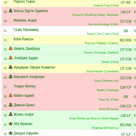
Пирсон Тьеро
CF
/
RF
1
18.
Ашанти Голд (Гана)
Мэтью Ларте Одамтен
LM
/
LF
1
19.
Прэнктон Юнайтед (Амер. Виргины)
Михаэль Асаре
CF
/
CM
1
20.
Бостон Колледж (США)
Грэйс Мухаммед
GK
1
21.
Аккра Сити Старз (Гана)
Коби Йамсон
RD
/
RM
1
22.
Фаусага Райдерс (Самоа)
Камаль Джафару
CF
/
CM
1
23.
Призон Леопардс (Замбия)
Элайджа Аддаи
CF
/
CM
1
24.
Вижен (Гана)
Фредерик Офори Ачимпонг
CF
/
CM
1
25.
Бернолаково (Словакия)
Максвелл Азафокре
CD
/
CM
1
26.
Турон (Узбекистан)
Эндрю Каплоу
CM
/
CF
1
27.
Прайм (Таиланд)
Майкл Аджей
GK
1
28.
Тема Юс (Гана)
Дамьен Брикс
CM
/
CD
1
29.
Льеж (Бельгия)
Жонес Асаре
LM
/
LF
1
30.
Флор Жовем да Кальета (Кабо-Верде)
Абу Фрэнсис
RD
/
RM
1
31.
Медведи (Беларусь)
Джерри Африйе
CF
/
LF
1
32.