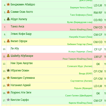
Докса (Кипр)
Бенджамин Абайдоо
LD
/
LM
1
4.
Берекум Челси (Гана)
Самми Осае Акото
RM
/
RF
1
5.
Тано Бофоакуа (Гана)
Абдул Халилу
CD
/
RD
1
6.
Вулвз (Бермудские о-ва)
Танко Анса
CM
/
CD
1
7.
Хохоэ Юнайтед (Гана)
Элвис Кофи Баду
CM
/
CF
1
8.
Нанумба Нэшнл (Гана)
Филип Офори
CM
/
CD
1
9.
Бибиани Голдстар (Гана)
Ли Абу
CF
/
LF
1
10.
Асокуа Уорриорс (Гана)
Шайибу Абубакари
LM
/
LF
1
11.
Реал Тамале Юнайтед (Гана)
Нии Эрик Авортве
GK
1
12.
Солихалл Мурс (Англия)
Ибрагим Осман
CF
/
CM
1
13.
Венда (ЮАР)
Камалдин Сулемана
CF
/
CM
1
14.
Саутгемптон (Англия)
Натаниел Аджей
LD
/
LM
1
15.
Лорьян (Франция)
Лоуренс Ати Зиги
GK
1
16.
Санкт-Галлен (Швейцария)
Кингсли Сарфо
CM
/
CF
1
17.
Карела Юнайтед (Гана)