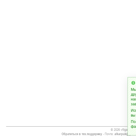
Мы
др
на
за
Ис
вы
По
фа
© 2026 vfliga.org
Обратиться в тех.поддержку
- Почта:
alkarpuk@gmai