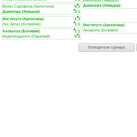
Имбабура (Эквадор)
Дакилема (Эквадор)
Велес Сарсфилд (Аргентина)
0
1
Дакилема (Эквадор)
2
1
Институто (Аргентина)
1
3
Лос Зипас (Колумбия)
1
1
Институто (Аргентина)
Ахокалла (Боливия)
Ахокалла (Боливия)
1
1
Индепендьенте (Парагвай)
0
2
Победители турнира