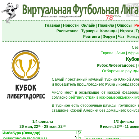
Главная
|
Новости
|
Онлайн
|
Правила
|
Опросы
|
Ре
Расписание
|
Турниры
|
Команды
|
Игроки
|
Т
Рейтинги
|
Форум
|
Чат
|
Конку
Сез
Европа
|
Азия
|
Афри
Кубок
Кубок Либертадорес
|
Отборочные раунды
Самый престижный клубный турнир Южной Амер
и победитель прошлогоднего Кубка Либердаторе
Число мест в розыгрыше от каждой федерац
согласно
рейтингу стран в южноамериканских ку
В турнире есть отборочные раунды, групповой
стадионе Южной Америки без домашнего бонуса.
1/4 финала
1/2 финала
26 мая, 22
-
28 мая, 22
9 июня, 22
-
11 июня
00
00
00
Имбабура (Эквадор)
1
2
Униаутонома (Колумбия)
1
1