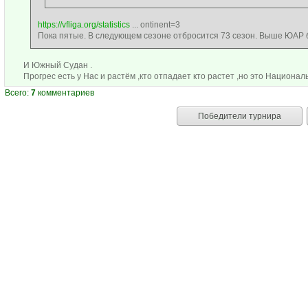
https://vfliga.org/statistics
... ontinent=3
Пока пятые. В следующем сезоне отбросится 73 сезон. Выше ЮАР б
И Южный Судан .
Прогрес есть у Нас и растём ,кто отпадает кто растет ,но это Национал
Всего:
7
комментариев
Победители турнира