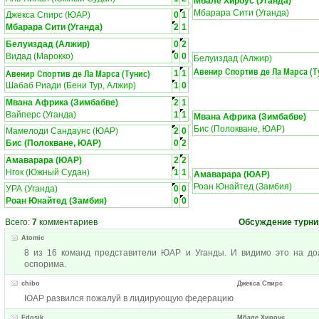
Мбале Хироус (Уганда)
Мбарара Сити (Уганда)
Джекса Спирс (ЮАР)
0
1
Мбарара Сити (Уганда)
2
1
Белуиздад (Алжир)
0
2
Видад (Марокко)
0
0
Белуиздад (Алжир)
Авенир Спортив де Ла Марса (Т
Авенир Спортив де Ла Марса (Тунис)
1
1
Шабаб Риади (Бени Тур, Алжир)
1
0
Мвана Африка (Зимбабве)
2
1
Вайперс (Уганда)
1
1
Мвана Африка (Зимбабве)
Бис (Полокване, ЮАР)
Мамелоди Сандаунс (ЮАР)
2
0
Бис (Полокване, ЮАР)
0
2
Амаварара (ЮАР)
2
2
Нгок (Южный Судан)
1
1
Амаварара (ЮАР)
Роан Юнайтед (Замбия)
УРА (Уганда)
0
0
Роан Юнайтед (Замбия)
0
0
Всего:
7
комментариев
Обсуждение турни
Atomic
8 из 16 команд представители ЮАР и Уганды. И видимо это на д
оспорима.
chibo
Джекса Спирс
ЮАР развился пожалуй в лидирующую федерацию
Edosik
Мбале Хироус