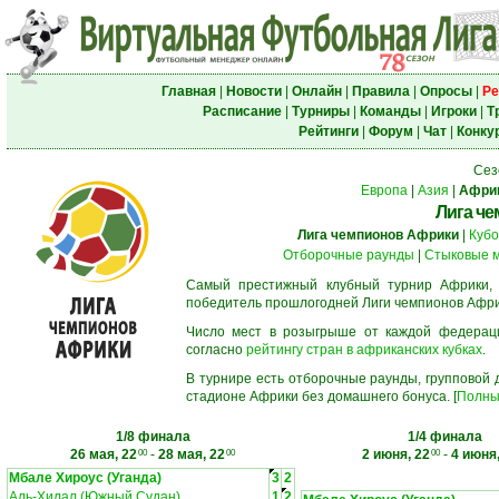
Главная
|
Новости
|
Онлайн
|
Правила
|
Опросы
|
Ре
Расписание
|
Турниры
|
Команды
|
Игроки
|
Т
Рейтинги
|
Форум
|
Чат
|
Конку
Сез
Европа
|
Азия
|
Афри
Лига ч
Лига чемпионов Африки
|
Кубо
Отборочные раунды
|
Стыковые 
Самый престижный клубный турнир Африки,
победитель прошлогодней Лиги чемпионов Афри
Число мест в розыгрыше от каждой федерац
согласно
рейтингу стран в африканских кубках
.
В турнире есть отборочные раунды, групповой
стадионе Африки без домашнего бонуса. [
Полны
1/8 финала
1/4 финала
26 мая, 22
-
28 мая, 22
2 июня, 22
-
4 июня,
00
00
00
Мбале Хироус (Уганда)
3
2
Аль-Хилал (Южный Судан)
1
2