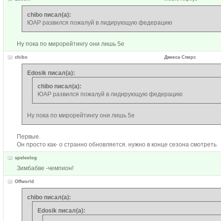
chibo писал(а):
ЮАР развился пожалуй в лидирующую федерацию
Ну пока по мирорейтингу они лишь 5е
chibo
Джекса Спирс
Edosik писал(а):
chibo писал(а):
ЮАР развился пожалуй в лидирующую федерацию
Ну пока по мирорейтингу они лишь 5е
Первые.
Он просто как- о странно обновляется. нужно в конце сезона смотреть
speleolog
Зимбабве -чемпион!
Offworld
chibo писал(а):
Edosik писал(а):