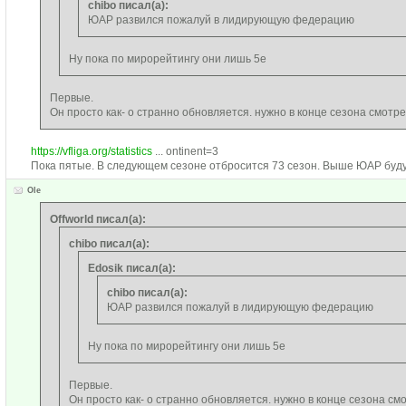
chibo писал(а):
ЮАР развился пожалуй в лидирующую федерацию
Ну пока по мирорейтингу они лишь 5е
Первые.
Он просто как- о странно обновляется. нужно в конце сезона смотре
https://vfliga.org/statistics
... ontinent=3
Пока пятые. В следующем сезоне отбросится 73 сезон. Выше ЮАР буду
Ole
Offworld писал(а):
chibo писал(а):
Edosik писал(а):
chibo писал(а):
ЮАР развился пожалуй в лидирующую федерацию
Ну пока по мирорейтингу они лишь 5е
Первые.
Он просто как- о странно обновляется. нужно в конце сезона см