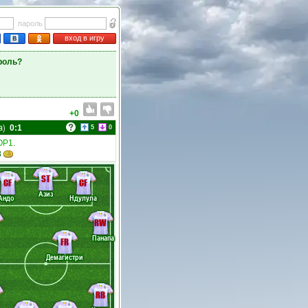
пароль
вход в игру
роль?
+0
а)
0:1
5
0
ОР1
.
8
ST
CF
CF
Азиз
Андо
Ндулула
RW
Панапа
FR
Демагистри
RB