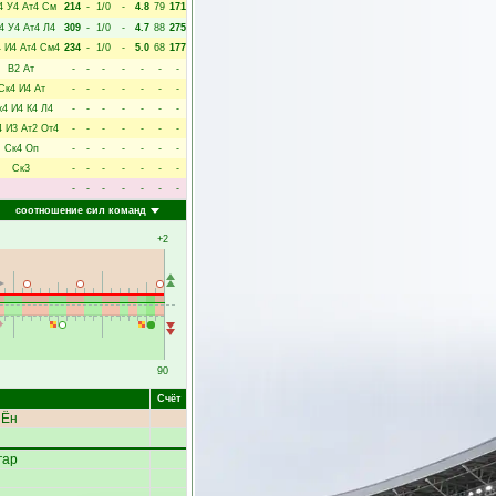
4
У4
Ат4
См
214
-
1/0
-
4.8
79
171
4
У4
Ат4
Л4
309
-
1/0
-
4.7
88
275
4
И4
Ат4
См4
234
-
1/0
-
5.0
68
177
В2
Ат
-
-
-
-
-
-
-
Ск4
И4
Ат
-
-
-
-
-
-
-
к4
И4
К4
Л4
-
-
-
-
-
-
-
4
И3
Ат2
От4
-
-
-
-
-
-
-
Ск4
Оп
-
-
-
-
-
-
-
Ск3
-
-
-
-
-
-
-
-
-
-
-
-
-
-
соотношение сил команд
+2
90
Счёт
 Ён
гар