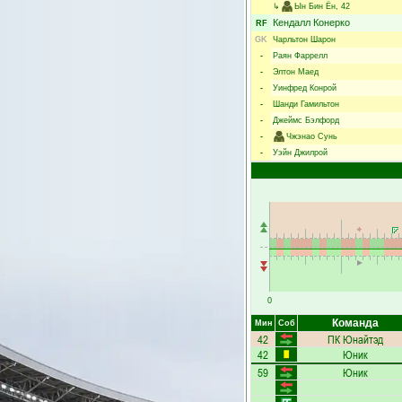
↳
Ын Бин Ён
, 42
Кендалл Конерко
RF
GK
Чарльтон Шарон
-
Раян Фаррелл
-
Элтон Маед
-
Уинфред Конрой
-
Шанди Гамильтон
-
Джеймс Бэлфорд
-
Чжэнао Сунь
-
Уэйн Джилрой
0
Команда
Мин
Соб
42
ПК Юнайтэд
42
Юник
59
Юник