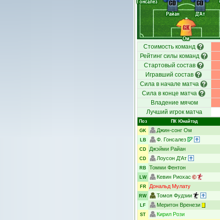
Гонсалез
CD
CD
Райан
Д'Ат
GK
Ом
Стоимость команд
Рейтинг силы команд
Стартовый состав
Игравший состав
Сила в начале матча
Сила в конце матча
Владение мячом
Лучший игрок матча
Поз
ПК Юнайтэд
Джин-сонг Ом
GK
Ф. Гонсалез
LB
Джэйми Райан
CD
Лоусон Д'Ат
CD
Томми Фентон
RB
Кевин Риохас
LW
Дональд Мулату
FR
Томоя Фудзии
RW
Меритон Вренези
LF
Кирил Рози
ST