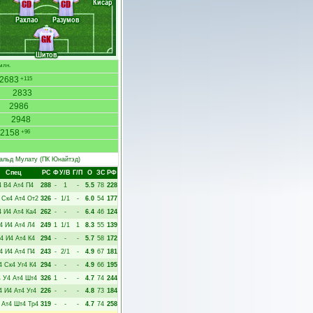
Кисар
CD
CD
Рахлао
Разумов
GK
Шитов
млн.
2683
+115
2833
2986
2948
2158
+96
альд Мулату
(ПК Юнайтэд)
Спец
РC
Ф
У/В
Г/П
О
ЗС
РФ
4
В4
Ат4
П4
288
-
1
-
5.5
78
228
Ск4
Ат4
От2
326
-
1/1
-
6.0
54
177
4
И4
Ат4
Ка4
262
-
-
-
6.4
46
124
4
И4
Ат4
Л4
249
1
1/1
1
8.3
55
139
4
И4
Ат4
К4
294
-
-
-
5.7
58
172
4
И4
Ат4
П4
243
-
2/1
-
4.9
67
181
4
Ск4
Уг4
К4
294
-
-
-
4.9
66
195
4
У4
Ат4
Шт4
326
1
-
-
4.7
74
244
4
И4
Ат4
Уг4
226
-
-
-
4.8
73
184
Ат4
Шт4
Тр4
319
-
-
-
4.7
74
258