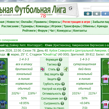
логин
ная
|
Новости
|
Онлайн
|
Правила
|
Опросы
|
Регистрация в игре
|
Забыли па
Расписание
|
Турниры
|
Команды
|
Игроки
|
Трансферы
|
Обмены
|
Аренда
Рейтинги
|
Форум
|
Чат
|
Конкурсы
|
Контакты
 соперников
найтэд
(Бэйкер Хилл, Монтсеррат)
Юник
(Кристиансенд, Американские Виргинские о-в
-
юля 2026, 22:00. Сезон 78. День 40.
Кубок Северной и Центральной Америки, 
ода:
жарко, 25° C. Стадион "
Юнайтэд
" (40 000). Зрителей: 39 812. Билет: 4
Формация
1-4-3-3
1-4-3-3
Тактика
RF
все в атаку
суперзащитная
Стиль
британский
бей-беги
ерко
Вид защиты
зональный
зональный
RW
Защита
LW
в линию
в линию
Грубость игры
нормальная
нормальная
Фудзии
Донате
Настрой на игру
обычный
обычный
Оптимальность
102%
118%
101%
111%
1
2
1
2
Соотношение сил
50%
50%
Сыгранность
+8.95%
+6.04%
RB
LB
Удары (в створ)
7(1)
7(3)