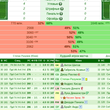
Фентон
Ксавье
Угловые
4
6
Штрафные
2
3
Пенальти
0
0
Офсайды
0
2
770 млн.
32%
68%
1646 млн.
+876 
2568
49%
51%
3060
52%
48%
+227
3040
50%
50%
+54
3106
51%
49%
+158
2062
49%
51%
53%
47%
Худший игрок матча
Степан Разумов
(Юник)
Дон
В
НC
Спец
РC
Ф
У/В
Г/П
О
ЗС
РФ
Поз
Юник
В
НC
Антон Шитов
30
166
Р4
В4
Ат4
П4
233
-
3
1
3.8
80
201
21
140
Р
GK
Габриэль Ксавье
30
163
Пд4
И4
Ат4
Уг4
276
-
-
-
4.1
51
153
32
166
Пд3
LB
Джош Рахлао
32
131
Пд4
Ск4
Г4
Л4
276
-
-
-
4.1
62
182
21
122
Ск
CD
Степан Разумов
32
143
Пд4
Г4
Ат4
См4
277
1
-
-
4.2
55
163
22
130
Ск
CD
Андрес Кисар
25
119
Пд4
Г4
Ат4
От3
260
1
-
-
3.6
63
174
22
113
Ск
RB
Гонсало Донате
30
174
Пд4
Г4
Ат4
Ка4
307
-
2/0
-
4.2
62
207
21
119
Ск
LW
Лука Демагистри
29
160
Пд4
Ск4
Г4
Ат4
309
-
-
-
3.5
44
147
31
144
Пд
FR
31
165
Пд4
Г4
Ат3
Шт4
290
-
1/1
-
4.3
65
204
↳
Хасани Эдгар
, 59
24
224
Ск
Джордж Панапа
21
120
Ск
30
161
Пд4
Г4
У4
Ат4
281
1
1/0
-
4.0
68
205
RW
Брайт Андо
33
218
Ск4
30
141
Пд4
Г4
У4
Ат4
286
-
1/0
-
4.6
84
243
CF