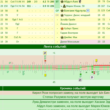
Абдул Азиз
18
74
Ск
21
94
Ск4
Г4
И4
У4
249
-
2/0
-
4.2
76
200
ST
28
150
Пд4
Г4
У4
Л4
311
-
-
-
3.9
68
226
↳
Марек Юхков
, 59
26
167
Ск
Бонгани Ндулула
21
123
Ск
19
58
В
-
-
-
-
-
-
-
CF
23
79
У
-
-
-
-
-
-
-
GK
Терренс Джонс младший
16
43
22
88
Пд4
Г
Ат3
-
-
-
-
-
-
-
-
Зухайр Ораби
18
72
22
74
Пд2
-
-
-
-
-
-
-
-
Йоаким Даниэл
19
90
С
21
76
Г
-
-
-
-
-
-
-
-
Хуберт Принс
17
72
Ск
18
50
Г
-
-
-
-
-
-
-
-
Гаррик Вонгпром
23
81
18
50
Ск2
Ат
-
-
-
-
-
-
-
-
Джеймс Мак
16
42
16
39
От
-
-
-
-
-
-
-
-
Данни Монсальве
23
15
Лента событий:
+1
45
Хроника событий:
Кирил Рози
попросил замену, на поле выходит
Ын Бин
Степан Разумов
получает желтую карточку
Лука Демагистри
заменен, на поле выходит
Хасани Эд
Абдул Азиз
заменен, на поле выходит
Марек Юхков