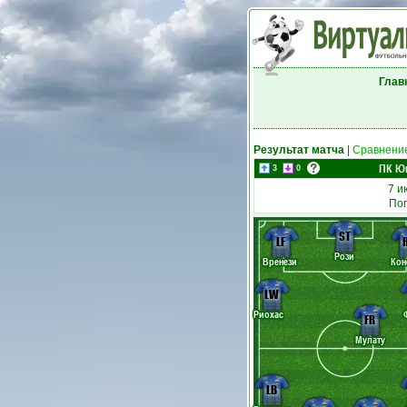
Глав
Результат матча
|
Сравнение
ПК Ю
3
0
7 и
Пог
ST
LF
Рози
Вренези
Кон
LW
Риохас
FR
Мулату
LB