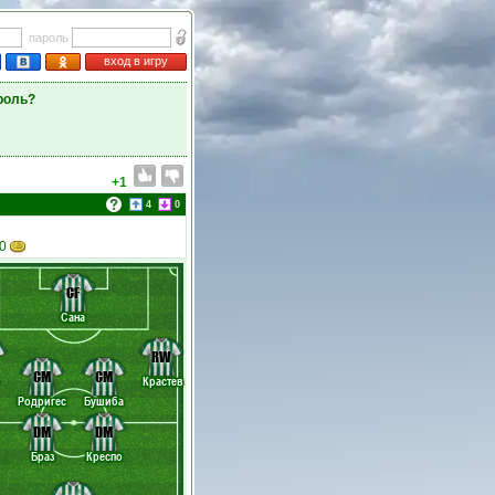
пароль
вход в игру
роль?
+1
4
0
20
CF
Сана
RW
CM
CM
Крастев
Родригес
Бушиба
DM
DM
Браз
Креспо