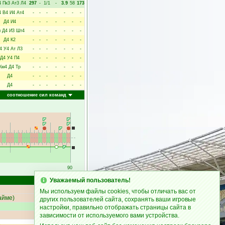
4
Пк3
Ат3
Л4
297
-
1/1
-
3.9
58
173
4
В4
И4
Ат4
-
-
-
-
-
-
-
Д4
И4
-
-
-
-
-
-
-
м
Д4
И3
Шт4
-
-
-
-
-
-
-
Д4
К2
-
-
-
-
-
-
-
4
У4
Ат
Л3
-
-
-
-
-
-
-
Д4
У4
П4
-
-
-
-
-
-
-
Км4
Д4
Тр
-
-
-
-
-
-
-
Д4
-
-
-
-
-
-
-
Д4
-
-
-
-
-
-
-
соотношение сил команд
90
Уважаемый пользователь!
Счёт
Мы используем файлы cookies, чтобы отличать вас от
айме
)
1:0
других пользователей сайта, сохранять ваши игровые
настройки, правильно отображать страницы сайта в
2:0
зависимости от используемого вами устройства.