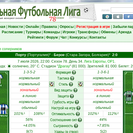
логин
ная
|
Новости
|
Онлайн
|
Правила
|
Опросы
|
Регистрация в игре
|
Забыли па
Расписание
|
Турниры
|
Команды
|
Игроки
|
Трансферы
|
Обмены
|
Аренда
Рейтинги
|
Форум
|
Чат
|
Конкурсы
|
Контакты
 соперников
Порту
(Португалия)*
-
Берое
(Стара Загора, Болгария)*
2:0
7 июля 2026, 22:00. Сезон 78. День 34.
Лига Европы, ОР1
.
ода:
солнечно, 20° C. Стадион "
Драгау
" (81 000). Зрителей: 81 000. Билет: 
Формация
1-3-5-2
1-3-6-1
Тактика
нормальная
нормальная
Стиль
нормальный
нормальный
ме
Вид защиты
зональный
зональный
Защита
LW
в линию
в линию
Грубость игры
нормальная
нормальная
Аудо
Настрой на игру
обычный
обычный
RM
Оптимальность
101%
108%
102%
112%
1
2
1
2
Фиола
Соотношение сил
56%
44%
Сыгранность
+4.05%
+7.85%
Удары (в створ)
9(7)
5(2)