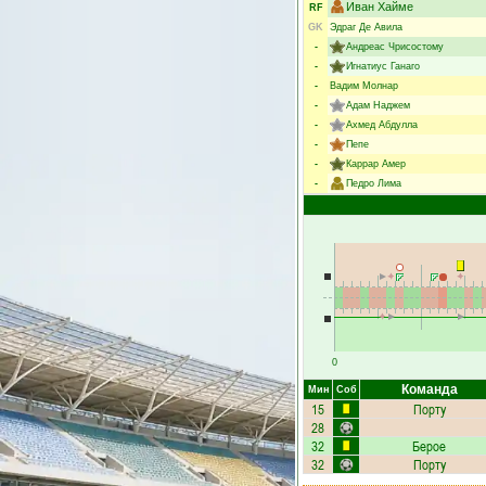
Иван Хайме
RF
GK
Эдраг Де Авила
-
Андреас Чрисостому
-
Игнатиус Ганаго
-
Вадим Молнар
-
Адам Наджем
-
Ахмед Абдулла
-
Пепе
-
Каррар Амер
-
Педро Лима
0
Команда
Мин
Соб
15
Порту
28
32
Берое
32
Порту