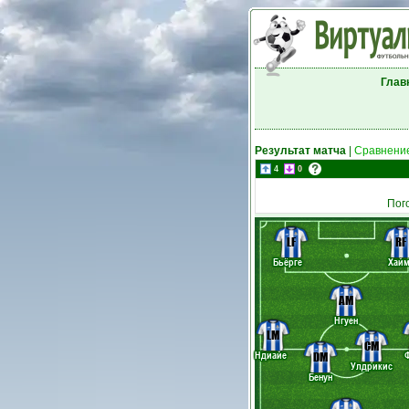
Глав
Результат матча
|
Сравнение
4
0
Пог
LF
RF
Бьёрге
Хай
AM
Нгуен
LM
CM
Ндиайе
DM
Улдрикис
Бенун