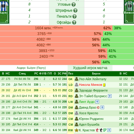
Угловые
8
5
RD
LD
Штрафные
4
4
Мариу
Минко
Пенальти
1
0
Офсайды
2
1
1604 млн.
62%
38%
+624 млн.
3765
57%
43%
+918
4082
56%
44%
+884
4082
56%
44%
+884
3893
59%
41%
+1213
2403
59%
41%
+756
56%
44%
Худший игрок матча
Андерс Бьёрге
(Порту)
В
НC
Спец
РC
Ф
У/В
Г/П
О
ЗС
РФ
Поз
Берое
В
НC
Уко-Айя Хейнталу
27
175
Р4
В4
И4
П4
296
-
2
-
6.2
82
244
32
152
Р
GK
Никола Минков
29
156
Д4
Пк4
П4
Л4
338
1
-
-
5.7
56
191
32
151
Д4
LD
Эдоардо Ферранте
28
162
Д4
И2
Ат
От4
308
-
-
-
5.5
65
202
31
133
Д4
CD
Эт-Тайеб Бухрисс
26
161
Д4
Ат3
Шт4
Уг4
352
3
1/1
-
5.5
65
231
29
144
Д4
RD
Линт Аудо
28
186
Д4
Ат4
От4
Л4
366
-
2/1
-
4.8
56
208
29
163
Д4
LW
Давид Браз
28
177
Д4
Ат4
От4
Ка4
341
-
-
-
4.8
64
220
32
148
Д
DM
Хосе Креспо
28
198
Д4
Пк4
У4
Ат4
391
-
2/2
-
5.2
57
225
30
159
Ат4
DM
Юрген Родригес
27
174
Км4
Д4
И4
У4
394
-
1/1
1
6.1
57
226
28
149
Д
CM
Адел Бушиба
30
195
Д4
Пк4
От4
Уг4
414
-
-
-
5.3
63
262
28
151
Д
CM
К. Крастев
30
184
Км4
Д4
И4
У4
349
-
3/2
1
6.6
56
199
30
174
Км
RW