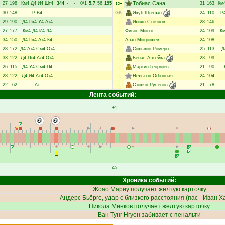
Тобиас Сана
27
198
Км4
Д4
И4
Шт4
344
-
-
0/1
5.7
56
195
31
163
Км
CF
30
148
Р
В4
-
-
-
-
-
-
-
GK
Якуб Штефан
24
110
Р
29
190
Д4
Пк4
У4
Ат4
-
-
-
-
-
-
-
-
Илиян Стоянов
28
146
27
177
Км4
Д4
И4
Л4
-
-
-
-
-
-
-
-
Фивос Мисос
24
109
К
34
150
Д4
Пк4
Ат4
К4
-
-
-
-
-
-
-
-
Алан Митришев
24
108
28
172
Д4
Ат4
См4
От4
-
-
-
-
-
-
-
-
Сильвио Ромеро
25
113
Д
33
122
Д4
Пк4
Ат4
От4
-
-
-
-
-
-
-
-
Бенас Алсейка
23
99
26
115
Д4
У4
См4
П4
-
-
-
-
-
-
-
-
Мартин Георгиев
21
90
28
122
Д4
И4
Ат4
От4
-
-
-
-
-
-
-
-
Нельсон Огбонная
24
104
22
62
Ат
-
-
-
-
-
-
-
-
Стилян Русенов
21
78
Лента событий:
+1
45
Хроника событий:
Жоао Мариу
получает желтую карточку
Андерс Бьёрге
, удар с близкого расстояния (пас -
Иван Х
Никола Минков
получает желтую карточку
Ван Тунг Нгуен
забивает с пенальти