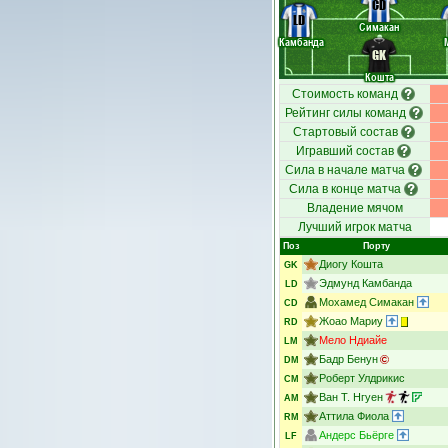
CD
LD
Симакан
Камбанда
GK
Кошта
Стоимость команд
Рейтинг силы команд
Стартовый состав
Игравший состав
Сила в начале матча
Сила в конце матча
Владение мячом
Лучший игрок матча
Поз
Порту
Диогу Кошта
GK
Эдмунд Камбанда
LD
Мохамед Симакан
CD
Жоао Мариу
RD
Мело Ндиайе
LM
Бадр Бенун
DM
Роберт Улдрикис
CM
Ван Т. Нгуен
AM
Аттила Фиола
RM
Андерс Бьёрге
LF