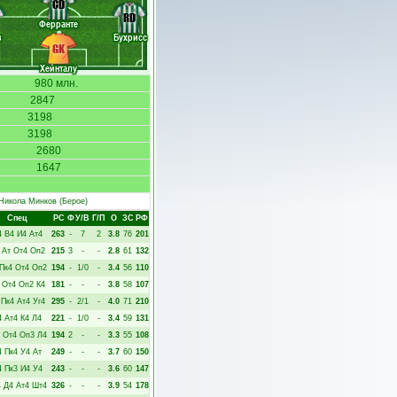
CD
RD
Ферранте
в
Бухрисс
GK
Хейнталу
980 млн.
2847
3198
3198
2680
1647
Никола Минков
(Берое)
Спец
РC
Ф
У/В
Г/П
О
ЗС
РФ
4
В4
И4
Ат4
263
-
7
2
3.8
76
201
Ат
От4
Оп2
215
3
-
-
2.8
61
132
Пк4
От4
Оп2
194
-
1/0
-
3.4
56
110
От4
Оп2
К4
181
-
-
-
3.8
58
107
Пк4
Ат4
Уг4
295
-
2/1
-
4.0
71
210
4
Ат4
К4
Л4
221
-
1/0
-
3.4
59
131
От4
Оп3
Л4
194
2
-
-
3.3
55
108
4
Пк4
У4
Ат
249
-
-
-
3.7
60
150
4
Пк3
И4
У4
243
-
-
-
3.6
60
147
4
Д4
Ат4
Шт4
326
-
-
-
3.9
54
178