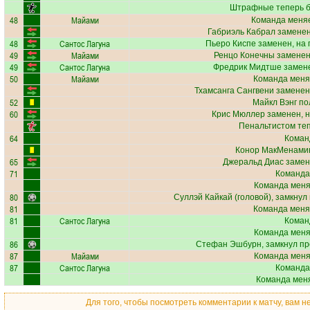
Штрафные теперь б
48
Майами
Команда меняе
Габриэль Кабрал
заменен
48
Сантос Лагуна
Пьеро Киспе
заменен, на
49
Майами
Ренцо Конечны
заменен
49
Сантос Лагуна
Фредрик Мидтше
замене
50
Майами
Команда меня
Тхамсанга Сангвени
заменен
52
Майкл Вэнг
пол
60
Крис Мюллер
заменен, 
Пенальтистом те
64
Коман
Конор МакМенами
65
Джеральд Диас
замен
71
Команда
Команда меняе
80
Суллэй Кайкай
(головой), замкнул
81
Команда меня
81
Сантос Лагуна
Коман
Команда меняе
86
Стефан Эшбурн
, замкнул п
87
Майами
Команда меняе
87
Сантос Лагуна
Команда
Команда меня
Для того, чтобы посмотреть комментарии к матчу, вам 