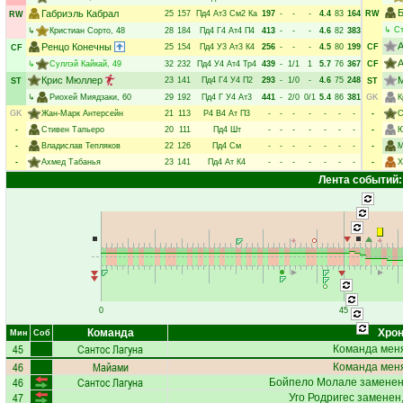
Габриэль Кабрал
25
157
Пд4
Ат3
См2
Ка
197
-
-
-
4.4
83
164
RW
RW
↳
С
↳
Кристиан Сорто
, 48
28
184
Пд4
Г4
Ат4
П4
413
-
-
-
4.6
82
383
Ренцо Конечны
25
154
Пд4
У3
Ат3
К4
256
-
-
-
4.5
80
199
CF
CF
↳
Суллэй Кайкай
, 49
32
232
Пд4
У4
Ат4
Тр4
439
-
1/1
1
5.7
76
367
CF
Крис Мюллер
23
141
Пд4
Г4
У4
П2
293
-
1/0
-
4.6
75
248
ST
ST
↳
Риохей Миядзаки
, 60
29
192
Пд4
Г
У4
Ат3
441
-
2/0
0/1
5.4
86
381
GK
К
GK
Жан-Марк Антерсейн
21
113
Р4
В4
Ат
П3
-
-
-
-
-
-
-
-
С
-
Стивен Тапьеро
20
111
Пд4
Шт
-
-
-
-
-
-
-
-
Ю
-
Владислав Тепляков
22
126
Пд4
См
-
-
-
-
-
-
-
-
М
-
Ахмед Табанья
23
141
Пд4
Ат
К4
-
-
-
-
-
-
-
-
Х
Лента событий:
0
45
Команда
Хрон
Мин
Соб
45
Сантос Лагуна
Команда меня
46
Майами
Команда меня
46
Сантос Лагуна
Бойпело Молале
заменен
47
Уго Родригес
заменен,