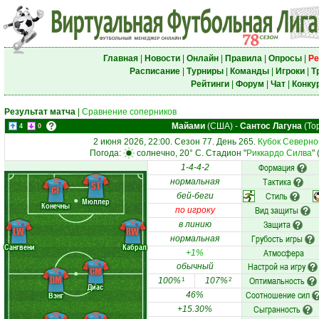
Главная
|
Новости
|
Онлайн
|
Правила
|
Опросы
|
Ре
Расписание
|
Турниры
|
Команды
|
Игроки
|
Т
Рейтинги
|
Форум
|
Чат
|
Конку
Результат матча
|
Сравнение соперников
Майами
(США)
-
Сантос Лагуна
(То
4
0
2 июня 2026, 22:00. Сезон 77. День 265.
Кубок Северно
Погода:
солнечно, 20° C. Стадион "
Риккардо Силва
"
Формация
1-4-4-2
Тактика
нормальная
ST
CF
Стиль
бей-беги
Мюллер
Конечны
Вид защиты
по игроку
Защита
в линию
LW
RW
Грубость игры
нормальная
Сангвени
Кабрал
Атмосфера
+1%
Настрой на игру
обычный
CM
DM
Оптимальность
100%
107%
1
2
Диас
Соотношение сил
Вэнг
46%
Сыгранность
+15.30%