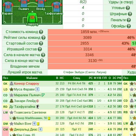
Удары (в створ)
CD
CD
8(2)
LD
RD
Угловые
4
Пьянич
Ллойд
Фарави
Таэфуатайна
Штрафные
0
GK
Пенальти
0
Спарроу
Офсайды
0
Стоимость команд
1859 млн.
+259 млн.
Рейтинг силы команд
3089
46%
Стартовый состав
2855
43%
5
Игравший состав
3314
46%
Сила в начале матча
3346
4
Сила в конце матча
3130
+501
Владение мячом
4
Лучший игрок матча
Худш
Стефан Эшбурн
(Сантос Лагуна)
Поз
Майами
В
НC
Спец
РC
Ф
У/В
Г/П
О
ЗС
РФ
Поз
Коннор Спарроу
32
213
Р4
В4
Ат4
П4
425
-
2
1
3.8
79
344
GK
GK
Муса Фарави
У
25
159
Пд4
Ат4
См3
Л4
358
1
-
-
4.1
64
232
LD
LB
Миралем Пьянич
25
160
Пд4
Г4
Ат4
Уг4
379
-
-
-
4.2
54
211
↳
CD
Х
Захари Ллойд
30
206
Пд4
Ат4
См3
Ка4
391
-
1/0
-
4.0
60
240
CD
CD
Ф
Ду Таэфуатайна
27
174
Пд4
Ат4
См3
Шт4
318
1
-
-
4.2
56
183
CD
RD
Тхамсанга Сангвени
20
128
Пд4
У
Ат2
П
232
-
-
-
4.5
82
191
RB
LW
↳
↳
Конор МакМенамин
, 50
30
200
Пд4
Ат4
К4
Л4
424
1
1/0
-
4.6
77
331
Майкл Вэнг
22
129
Пд4
Ат2
Л4
259
1
-
-
3.9
61
161
LW
DM
П
Джеральд Диас
20
115
Пд4
У2
240
-
-
-
4.6
79
204
FR
CM
↳
↳
Юки Сома
, 65
24
148
Пд4
Г4
Ат2
376
-
2/1
-
4.8
83
297