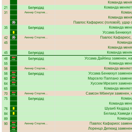
Команда меня
21
Белуиздад
Команда меняет
31
Коман
Авенир Спортив…
Команда меняе
Павлос Кафариос
(головой), удар 
35
Белуиздад
Команда меня
Уссама Бенкихул
42
Павлос Кафариос
Авенир Спортив…
45
Команда
Команда меня
45
Белуиздад
Команда меняе
48
Белуиздад
Уссама Дайбеш
заменен, н
55
Команда меня
56
Команда меняет
Авенир Спортив…
56
Белуиздад
Уссама Бенкихул
заменен
60
Марсело Паппано
замене
64
Хуссем Мрезиге
заменен
65
Команда меняет
70
Самсон Мбингуи
заменен, 
Авенир Спортив…
75
Белуиздад
Коман
Команда меня
76
Шуаиб Кеддад
п
84
Белаид Хамиди
п
89
Команда
90
Павлос Кафариос
замене
Авенир Спортив…
Лоренцо Депюид
заменен