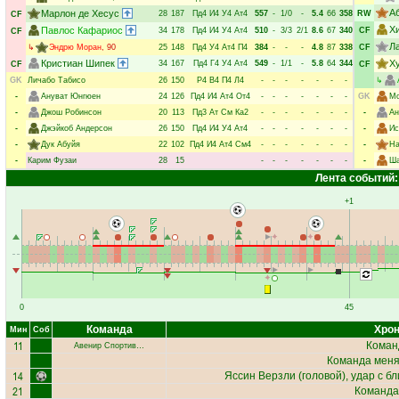
А
Марлон де Хесус
28
187
Пд4
И4
У4
Ат4
557
-
1/0
-
5.4
66
358
RW
CF
Х
Павлос Кафариос
34
178
Пд4
И4
У4
Ат4
510
-
3/3
2/1
8.6
67
340
CF
CF
Л
↳
Эндрю Моран
, 90
25
148
Пд4
У4
Ат4
П4
384
-
-
-
4.8
87
338
CF
Кристиан Шипек
Х
34
167
Пд4
Г4
У4
Ат4
549
-
1/1
-
5.8
64
344
CF
CF
GK
Личабо Табисо
26
150
Р4
В4
П4
Л4
-
-
-
-
-
-
-
↳
-
Ануват Юнгюен
24
126
Пд4
И4
Ат4
От4
-
-
-
-
-
-
-
GK
Мо
-
Джош Робинсон
20
113
Пд3
Ат
См
Ка2
-
-
-
-
-
-
-
-
Ан
-
Джэйкоб Андерсон
26
150
Пд4
И4
У4
Ат4
-
-
-
-
-
-
-
-
Ис
-
Дук Абуйя
22
102
Пд4
И4
Ат4
См4
-
-
-
-
-
-
-
-
На
-
Карим Фузаи
28
15
-
-
-
-
-
-
-
-
Ша
Лента событий:
+1
0
45
Команда
Хрон
Мин
Соб
11
Коман
Авенир Спортив…
Команда меняе
14
Яссин Верзли
(головой), удар с б
21
Команда