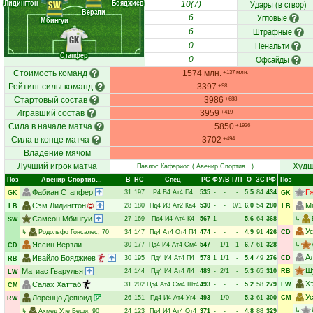
Лидингтон
Бояджиев
Удары (в створ)
SW
10(7)
Верзли
Угловые
6
Мбингуи
Штрафные
6
GK
Пенальти
0
Стапфер
Офсайды
0
Стоимость команд
1574 млн.
+137 млн.
Рейтинг силы команд
3397
+98
Стартовый состав
3986
+688
Игравший состав
3959
+419
Сила в начале матча
5850
+1926
Сила в конце матча
3702
+494
Владение мячом
Лучший игрок матча
Худш
Павлос Кафариос
( Авенир Спортив…)
Поз
Авенир Спортив…
В
НC
Спец
РC
Ф
У/В
Г/П
О
ЗС
РФ
Поз
Фабиан Стапфер
Г
31
197
Р4
В4
Ат4
П4
535
-
-
-
5.5
84
434
GK
GK
Сэм Лидингтон
М
28
180
Пд4
И3
Ат2
Ка4
530
-
-
0/1
6.0
54
280
LB
LB
Самсон Мбингуи
27
169
Пд4
И4
Ат4
К4
567
1
-
-
5.6
64
368
↳
SW
У
↳
Родольфо Гонсалес
, 70
34
147
Пд4
Ат4
От4
П4
474
-
-
-
4.9
91
426
CD
Яссин Верзли
30
177
Пд4
И4
Ат4
См4
547
-
1/1
1
6.7
61
328
↳
CD
А
Ивайло Бояджиев
30
195
Пд4
И4
Ат4
П4
578
1
1/1
-
5.4
49
276
CD
RB
Ш
Матиас Гварулья
24
144
Пд4
И4
Ат4
Л4
489
-
2/1
-
5.3
65
310
RB
LW
Х
Салах Хаттаб
31
202
Пд4
Ат4
См4
Шт4
493
-
-
-
5.2
58
279
LW
CM
У
Лоренцо Депюид
26
151
Пд4
И4
Ат4
Уг4
493
-
1/0
-
5.3
61
300
CM
RW
↳
↳
Ахмед Уле Беши
, 90
24
123
Пд4
И4
Ат4
От4
371
-
-
-
4.8
88
329