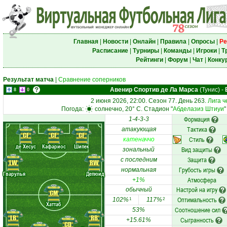
Главная
|
Новости
|
Онлайн
|
Правила
|
Опросы
|
Ре
Расписание
|
Турниры
|
Команды
|
Игроки
|
Т
Рейтинги
|
Форум
|
Чат
|
Конку
Результат матча
|
Сравнение соперников
Авенир Спортив де Ла Марса
(Тунис)
-
8
0
2 июня 2026, 22:00. Сезон 77. День 263.
Лига ч
Погода:
солнечно, 20° C. Стадион "
Абделазиз Штиуи
"
Формация
1-4-3-3
Тактика
атакующая
CF
CF
CF
Стиль
катеначчо
де Хесус
Кафариос
Шипек
Вид защиты
зональный
Защита
с последним
LW
RW
Грубость игры
нормальная
Гварулья
Депюид
Атмосфера
+1%
Настрой на игру
обычный
CM
Оптимальность
102%
117%
1
2
Хаттаб
Соотношение сил
53%
LB
RB
Сыгранность
+15.61%
CD