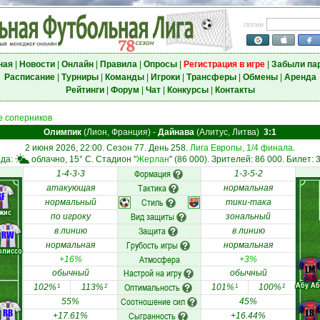
логин
ная
|
Новости
|
Онлайн
|
Правила
|
Опросы
|
Регистрация в игре
|
Забыли па
Расписание
|
Турниры
|
Команды
|
Игроки
|
Трансферы
|
Обмены
|
Аренда
Рейтинги
|
Форум
|
Чат
|
Конкурсы
|
Контакты
 соперников
Олимпик
(Лион, Франция)
-
Дайнава
(Алитус, Литва)
3:1
2 июня 2026, 22:00. Сезон 77. День 258.
Лига Европы, 1/4 финала
.
ода:
облачно, 15° C. Стадион "
Жерлан
" (86 000). Зрителей: 86 000. Билет: 
Формация
1-4-3-3
1-3-5-2
Тактика
атакующая
нормальная
RF
Стиль
нормальный
тики-така
ажис
Вид защиты
по игроку
зональный
Защита
в линию
в линию
RW
Грубость игры
нормальная
нормальная
олиссо
Атмосфера
+16%
+3%
LM
Настрой на игру
обычный
обычный
Абу Аб
Оптимальность
102%
113%
101%
100%
1
2
1
2
Соотношение сил
55%
45%
RB
LB
Сыгранность
+17.61%
+16.44%