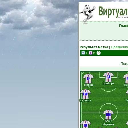
Глав
Результат матча
|
Сравнение
4
0
Пог
ST
LF
Одоберт
Шерки
П
LW
Кабелла
Т
DM
Блан-
Мартини
LB