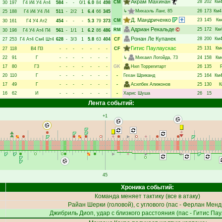
Акрам Махинан
28
202
Км
CM
30
197
Г4
И4
У4
Ат4
584
-
-
0/1
6.0
84
498
↳
Михаэль Ланг
, 85
26
173
Км4
25
188
Г4
И4
У4
Л4
511
-
2/2
1
6.4
66
345
Д. Мандриченко
23
145
Км
CM
30
161
Г4
У4
Ат2
454
-
-
-
5.3
79
373
Адриан Рекальде
25
172
Км
RM
30
198
Г4
У4
Ат4
П4
561
-
1/1
1
6.2
86
486
Ронан Ле Купанек
28
200
Км
27
253
Г4
Ат4
См4
Шт4
628
-
3/3
1
5.8
63
404
CF
Гитис Паулаускас
25
131
Км
27
118
В4
П3
-
-
-
-
-
-
-
CF
22
91
Г
-
-
-
-
-
-
-
↳
Михаил Логойда
, 73
24
158
Км
17
80
Г3
-
-
-
-
-
-
-
GK
Нил Торрегитарт
26
135
20
110
Г
-
-
-
-
-
-
-
-
Гехан Шриканд
25
164
Км
17
49
Г
-
-
-
-
-
-
-
-
Асилбек Алижонов
25
130
К
16
62
И
-
-
-
-
-
-
-
-
Харис Шуша
26
15
Лента событий:
+1
45
Хроника событий:
Команда меняет тактику (все в атаку)
Райан Шерки
(головой), с углового (пас -
Ферлан Менд
Джибриль Диоп
, удар с близкого расстояния (пас -
Гитис Пау