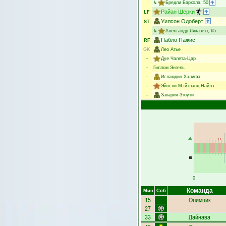
↳
Бредли Баркола
, 50
Райан Шерки
LF
Уилсон Одоберт
ST
↳
Александр Ляказетт
, 65
Пабло Пажис
RF
GK
Лео Атье
-
Дуе Чалета-Цар
-
Гиллом Энгель
-
Исламдин Халифа
-
Эйнсли Мэйтланд-Найлз
-
Закария Зтоути
0
Команда
Мин
Соб
15
Олимпик
27
33
Дайнава