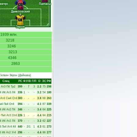
вичус
Пантасы
CD
Даниловский
GK
Зерон
1939 млн.
3218
3246
3213
4346
2863
Селвин Зерон
(Дайнава)
Спец
РC
Ф
У/В
Г/П
О
ЗС
РФ
Ат3
П4
Тр2
399
-
7
3
2.2
75
298
4
И4
Ат3
Л4
336
1
-
-
3.2
54
180
Ат4
См4
От4
383
-
-
-
3.8
68
263
м4
Пк4
От4
394
-
-
-
4.1
87
339
4
И4
Ат2
П4
346
-
-
-
3.4
64
225
Пк4
Ат3
От4
226
1
-
-
4.4
94
215
4
И4
Ат2
Л4
370
-
-
-
3.2
62
227
4
Пк4
Ат4
К4
440
-
2/1
1
4.3
61
273
4
И4
Ат2
Уг4
296
-
-
-
4.4
96
277