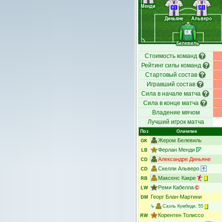
Менди
CD
CD
Диньяне
Альверо
GK
Белевиль
Стоимость команд
Рейтинг силы команд
Стартовый состав
Игравший состав
Сила в начале матча
Сила в конце матча
Владение мячом
Лучший игрок матча
Поз
Олимпик
Жером Белевиль
GK
Ферлан Менди
LB
Александре Диньяне
CD
Скелли Альверо
CD
Максенс Какре
RB
Реми Кабелла
LW
Георг Блан-Мартини
DM
↳
Саэль Кумбеди
, 55
Корентен Толиссо
RW