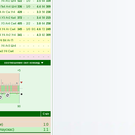
4
У4
Ат2
Шт4
522
-
1/0
-
3.5
64
339
Пк4
Ат4
Шт4
336
-
1/0
-
4.4
94
309
4
Ат
См
Уг4
428
-
-
-
3.3
56
238
4
У3
Ат2
Ка4
372
-
-
-
3.4
58
215
4
У3
Ат4
См4
405
-
2/2
-
3.8
64
258
4
У4
Ат
См4
345
-
1/0
0/1
4.6
72
249
4
У4
Ат2
Уг4
341
-
-
-
4.3
92
309
Р4
В4
Ат
П
-
-
-
-
-
-
-
4
У4
Ат3
Шт4
-
-
-
-
-
-
-
м3
У4
См4
-
-
-
-
-
-
-
-
-
-
-
-
-
-
соотношение сил команд
+5
90
Счёт
и
)
1:0
лаускас
)
1:1