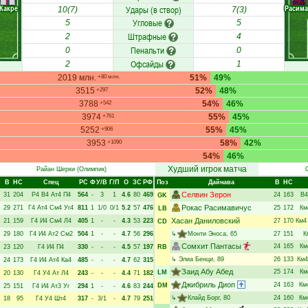
Какре
Расима
Удары (в створ)
10(7)
7(3)
Угловые
5
5
Штрафные
2
4
Пенальти
0
0
Офсайды
2
1
2019 млн.
51%
49%
+80 млн.
3515
52%
48%
+297
3788
54%
46%
+542
3974
55%
45%
+761
5252
55%
45%
+906
3953
58%
42%
+1090
54%
46%
Худший игрок матча
Райан Шерки
(Олимпик)
В
НC
Спец
РC
Ф
У/В
Г/П
О
ЗС
РФ
Поз
Дайнава
В
НC
Селвин Зерон
31
204
Р4
В4
Ат4
П4
564
-
3
1
4.6
80
469
24
163
В4
GK
Рокас Расимавичус
29
271
Г4
Ат4
См4
Уг4
811
1
1/0
0/1
5.2
57
476
25
172
Км
LB
Хасан Даниловский
21
159
Г4
И4
См4
Л4
405
1
-
-
4.3
53
223
27
170
Км4
CD
29
180
Г4
И4
Ат2
См2
504
1
-
-
4.7
56
296
↳
Монти Эноса
, 65
27
151
К
Сомхит Пантасы
24
165
Км
23
120
Г4
И4
П4
330
-
-
-
4.5
57
197
RB
↳
Элиа Бенци
, 89
26
133
Км4
24
173
Г4
И4
Ат4
Ка4
485
-
-
-
4.7
62
315
Заид Абу Абед
25
174
Км
LM
20
130
Г4
У4
Ат
Л4
243
-
-
-
4.4
71
182
Джибриль Диоп
24
163
Км
DM
25
151
Г4
И4
Ат3
Уг
294
1
-
-
4.6
83
244
↳
Клайд Борг
, 80
24
160
Км
18
95
Г4
У4
Шт4
317
-
3/1
-
4.7
79
251