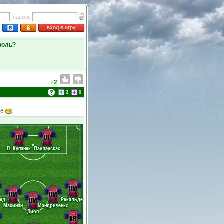
пароль
вход в игру
роль?
+2
2
0
36
CF
CF
Л. Купанек
Паулаускас
RM
CM
CM
ед
Рекальде
DM
Махинан
Мандриченко
Диоп
RB